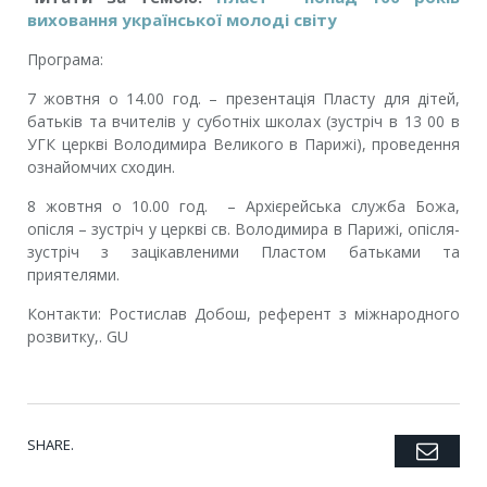
виховання української молоді світу
Програма:
7 жовтня о 14.00 год. – презентація Пласту для дітей,
батьків та вчителів у суботніх школах (зустріч в 13 00 в
УГК церкві Володимира Великого в Парижі), проведення
ознайомчих сходин.
8 жовтня о 10.00 год. – Архієрейська служба Божа,
опісля – зустріч у церкві св. Володимира в Парижі, опісля-
зустріч з зацікавленими Пластом батьками та
приятелями.
Контакти: Ростислав Добош, референт з міжнародного
розвитку,
. GU
SHARE.
Emai
Twitter
Facebook
Google+
Pinterest
LinkedIn
Tumblr