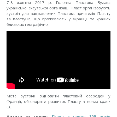
7-8 жовтня 2017 р. Головна Пластова Булава
української скаутської організації Пласт організовують
зустріч для зацікавлених Пластом, приятелів Пласту
та пластунів, що проживають у Франції та країнах
близьких географічно.
Мета зустрічі: відновити пластовий осередок у
Франції, обговорити розвиток Пласту в нових краях
ЄС.
Читати за темою:
Пласт – понад 100 років