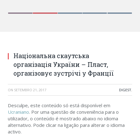
Національна скаутська
організація України – Пласт,
організовує зустрічі у Франції
ON
SETEMBRO 21, 2017
DIGEST
,
Desculpe, este conteúdo só está disponível em
Ucraniano
. Por uma questão de conveniência para o
utilizador, o conteúdo é mostrado abaixo no idioma
alternativo. Pode clicar na ligação para alterar o idioma
activo.