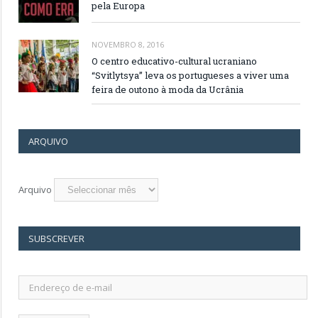
pela Europa
NOVEMBRO 8, 2016
O centro educativo-cultural ucraniano
“Svitlytsya” leva os portugueses a viver uma
feira de outono à moda da Ucrânia
ARQUIVO
Arquivo
SUBSCREVER
Endereço
de
e-