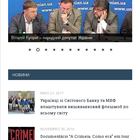
Віталій Купрій – народний депутат України
НОВИНИ
MAIO 21, 2017
Українці зі Світового Банку та МВФ
влаштували вишиванковий флешмоб по
всьому світу
NOVEMBRO 30, 2016
Documentário “A Crimeia. Como era” em tour