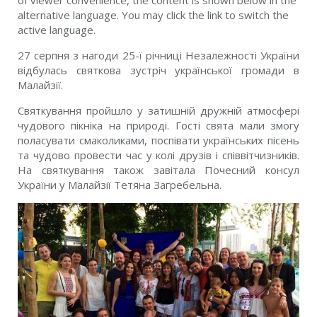
alternative language. You may click the link to switch the
active language.
27 серпня з нагоди 25-ї річниці Незалежності України
відбулась святкова зустріч української громади в
Малайзії.
Святкування пройшло у затишній дружній атмосфері
чудового пікніка на природі. Гості свята мали змогу
поласувати смаколиками, поспівати українських пісень
та чудово провести час у колі друзів і співвітчизників.
На святкування також завітала Почесний консул
України у Малайзії Тетяна Загребельна.