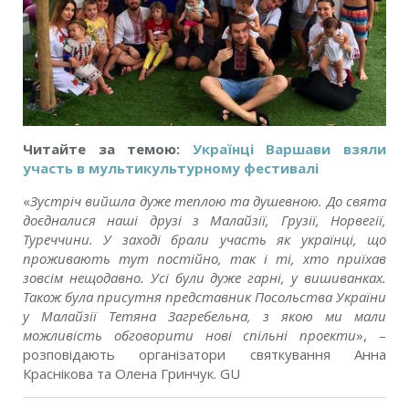
Читайте за темою:
Українці Варшави взяли
участь в мультикультурному фестивалі
«
Зустріч вийшла дуже теплою та душевною. До свята
доєдналися наші друзі з Ма
лайзії, Грузії, Норвегії,
Туреччини
. У заході брали участь як українці, що
проживають тут постійно, так і ті, хто приїхав
зовсім нещодавно. Усі були дуже гарні, у вишиванках.
Також була присутня представник Посольства України
у Малайзії Тетяна Загребельна, з якою ми мали
можливість обговорити нові спільні проекти
», –
розповідають організатори святкування Анна
Краснікова та Олена Гринчук. GU