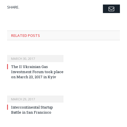
SHARE.
Emai
Twitter
Facebook
Google+
Pinterest
LinkedIn
Tumblr
RELATED POSTS
MARCH 30, 2017
The II Ukrainian Gas
Investment Forum took place
on March 23, 2017 in Kyiv
MARCH 29, 2017
Intercontinental Startup
Battle in San Francisco