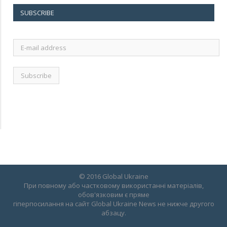
SUBSCRIBE
E-
mail
address
© 2016 Global Ukraine
При повному або частковому використанні матеріалів,
обов'язковим є пряме
гіперпосилання на сайт Global Ukraine News не нижче другого
абзацу.