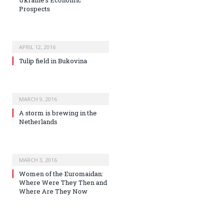
Ukraine’s Economic
Prospects
APRIL 12, 2016
Tulip field in Bukovina
MARCH 9, 2016
A storm is brewing in the
Netherlands
MARCH 3, 2016
Women of the Euromaidan:
Where Were They Then and
Where Are They Now