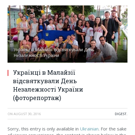
Українці в Малайзії відсвяткували День
Незалежності України
Українці в Малайзії
відсвяткували День
Незалежності України
(фоторепортаж)
ON
AUGUST 30, 2016
DIGEST
,
Sorry, this entry is only available in
Ukrainian
. For the sake
of viewer convenience, the content is shown below in the