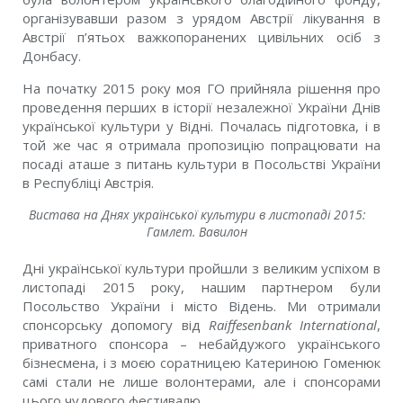
організувавши разом з урядом Австрії лікування в
Австрії п’ятьох важкопоранених цивільних осіб з
Донбасу.
На початку 2015 року моя ГО прийняла рішення про
проведення перших в історії незалежної України Днів
української культури у Відні. Почалась підготовка, і в
той же час я отримала пропозицію попрацювати на
посаді аташе з питань культури в Посольстві України
в Республіці Австрія.
Вистава на Днях української культури в листопаді 2015:
Гамлет. Вавилон
Дні української культури пройшли з великим успіхом в
листопаді 2015 року, нашим партнером були
Посольство України і місто Відень. Ми отримали
спонсорську допомогу від
Raiffesenbank International
,
приватного спонсора – небайдужого українського
бізнесмена, і з моєю соратницею Катериною Гоменюк
самі стали не лише волонтерами, але і спонсорами
цього чудового фестивалю.