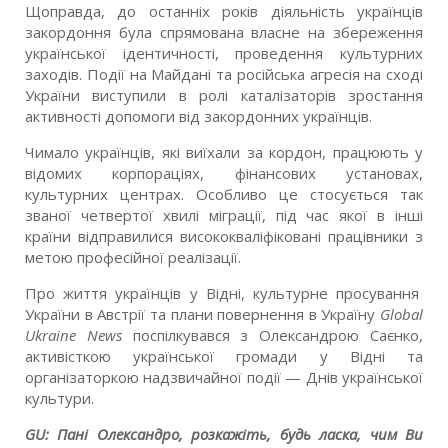
Щоправда, до останніх років діяльність українців
закордоння була спрямована власне на збереження
української ідентичності, проведення культурних
заходів. Події на Майдані та російська агресія на сході
України виступили в ролі каталізаторів зростання
активності допомоги від закордонних українців.
Чимало українців, які виїхали за кордон, працюють у
відомих корпораціях, фінансових установах,
культурних центрах. Особливо це стосується так
званої четвертої хвилі міграції, під час якої в інші
країни відправилися висококваліфіковані працівники з
метою професійної реалізації.
Про життя українців у Відні, культурне просування
України в Австрії та плани повернення в Україну
Global
Ukraine News
поспілкувався з Олександрою Саєнко,
активісткою української громади у Відні та
організаторкою надзвичайної події — Днів української
культури.
GU:
Пані Олександро, розкажіть, будь ласка, чим Ви