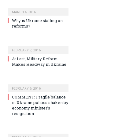
MARCH 4, 2016
Why is Ukraine stalling on
reforms?
FEBRUARY 7, 2016
At Last, Military Reform
Makes Headway in Ukraine
FEBRUARY 6, 2016
COMMENT: Fragile balance
in Ukraine politics shaken by
economy minister’s
resignation