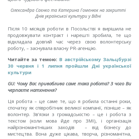
Олександра Саєнко та Катерина Гоменюк на закритті
Днів української культури у Відні
Після 10 місяців роботи в Посольстві я вирішила не
продовжувати контракт і нарешті зробила, те що
відкладала довгий час через свою волонтерську
роботу, – заснувала власну PR-агенцію.
Читайте за темою:
В австрійському Зальцбурзі
30 червня і 1 липня пройшли Дні української
культури
GU:
Чому Вас приваблива саме така робота? З чого Ви
черпаєте натхнення?
Ця робота – це саме те, що я робила останні роки,
спочатку як співробітник великої компанії, пізніше – як
волонтер. Зв’язки з громадськістю – це і робота з
текстом (коли мова йде про ЗМІ), і організація
найрізноманітніших заходів – від бізнесу до
мистецтва. Вона дуже цікава, творча, різноманітна,