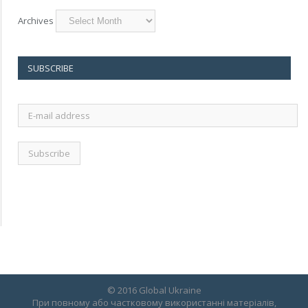
Archives
SUBSCRIBE
E-
mail
address
© 2016 Global Ukraine
При повному або частковому використанні матеріалів,