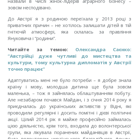
назвали в числі жінок-лідерів аграрного бізнесу –
зовсім несподівано.
До Австрії я з родиною переїхала у 2013 році з
приватних причин – не хотілось залишати дітей в тій
гнітючій атмосфері, яка склалась за правління
Януковича і “родини”.
Читайте за темою:
Олександра Саєнко:
“Австрійці дуже чутливі до мистецтва та
культури, тому культурна дипломатія у Австрії
точно працює”
Адаптуватись мені не було потреби – я добре знала
країну і мову, молодша дитина ще була зовсім
маленька, – тож я зайнялась облаштуванням побуту.
Але незабаром почався Майдан, і з січня 2014 року я
приєдналась до українських активістів у Відні, які
проводили регулярні і досить помітні і дієві політичні
акції. Цілий 2014 рік я майже професійно займалась
цією діяльністю, крім того, входила до волонтерської
групи, яка лікувала поранених майданівців в Австрії,
була волонтером українського благодійного фонду,