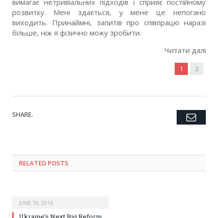
вимагає нетривіальних підходів і сприяє постійному
розвитку. Мені здається, у мене це непогано
виходить. Принаймні, запитів про співпрацю наразі
більше, ніж я фізично можу зробити.
Читати далі
1
2
SHARE.
Emai
Twitter
Facebook
Google+
Pinterest
LinkedIn
Tumblr
RELATED POSTS
JUNE 10, 2016
Ukraine’s Next Big Reform