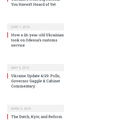
You Haven’t Heard of Yet
JUNE 1, 2016
How a 26-year-old Ukrainian
took on Odessa’s customs
service
MAY 5, 2016
Ukraine Update 4/29: Polls,
Governor Gaggle & Cabinet
Commentary
APRIL 9, 2016
The Dutch, Kyiv, and Reform