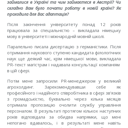
займалися в Україні та чим займаєтеся в Австрії? Чи
складно Вам було почати роботу в новій країні? Як
проходила для Вас адаптація?
Після закінчення університету понад 12 років
працювала за спеціальністю – викладала німецьку
мову в університеті і міжнародній мовній школі.
Паралельно писала дисертацію з германістики. Після
отримання наукового ступеню кандидата філологічних
наук ще деякий час, крім німецької мови, викладала
PR-текст магістрам і надавала консультації компаніям
в цій сфері.
Потім мене запросили PR-менеджером у великий
агрохолдинг. Зарекомендувавши себе як
професійного і надійного співробітника в сфері зв’язків
з громадськістю, буквально через кілька місяців
отримала пропозицію очолити службу управління
персоналом. В результаті протягом кількох наступних
років відповідала за обидва напрямки, що мені
непогано вдавалось, і в результаті мене навіть