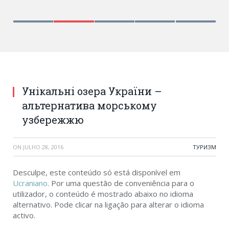
Унікальні озера України –
альтернатива морському
узбережжю
ON
JULHO 28, 2016
ТУРИЗМ
Desculpe, este conteúdo só está disponível em
Ucraniano
. Por uma questão de conveniência para o
utilizador, o conteúdo é mostrado abaixo no idioma
alternativo. Pode clicar na ligação para alterar o idioma
activo.