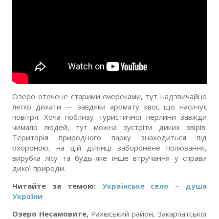
Озеро оточене старими смереками, тут надзвичайно
легко дихати — завдяки аромату хвої, що насичує
повітря. Хоча поблизу туристичної перлини завжди
чимало людей, тут можна зустріти диких звірів.
Територія природного парку знаходиться під
охороною, на цій ділянці заборонене полювання,
вирубка лісу та будь-яке інше втручання у справи
дикої природи.
Читайте за темою:
Українське село – душа
України
Озеро Несамовите,
Рахівський район, Закарпатської