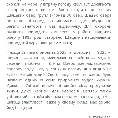
схожий на море, у вітряну погоду хвилі тут досягають
півтораметрової висоти. Воно входить до складу
Шацьких озер, групи з-понад 30 озер. Шацькі озера
розташовані серед лісових масивів, де побудовано
багато санаторіїв і баз відпочинку. Для охорони
рідкісних природних комплексів у районі Шацьких
озер у 1983 році створено Шацький національний
природний парк (площа 32 500 га).
Площа Світязя становить 2622 га, довжина — 9225 м,
ширина — 4000 м, максимальна глибина — 58,4 м,
середня глибина — 6,9 м. Озеро має надзвичайно
прозору воду. Так, у сонячну погоду дно видно на
кілька метрів углиб. Свого часу саме це озеро було
назване одним із семи природних чудес України.
Довкола Світязя величезні хвойні ліси, прогулянки
якими дуже корисні для здоров`я. Світязь також
унікальний за своїм хімічним складом, озерна вода має
цілющі властивості, адже у своєму складі має срібло,
йод і гліцерин.
Читати далі