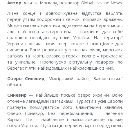
Автор
: Альона Москалу, редактор Global Ukraine News
Літнє сонце і довгоочікувана відпустка ваблять
передчуттям подорожей і свіжих, яскравих вражень.
Можна насолоджуватися відпочинком на березі моря,
але є й інша альтернатива – відкрити для себе
вражаючі незвідані куточки України. На території
України є кілька тисяч озер, кожне з них цікаве для
вивчення. Вони розкидані у заплавах річок, морських
затоках та навіть високо в горах і кожне – прекрасне
та унікальне. Пропонуємо віртуальну подорож по
берегах п’яти найвідоміших і найкрасивіших з них.
Озеро Синевир,
Міжгірський район, Закарпатської
області.
Синевир
— найбільше гірське озеро України. Воно
оточене легендами і загадками. Туристи з усієї Європи
прагнуть помилуватись його блакитними хвилями.
Озеро Синевир, без перебільшення, — легенда
Карпат. Це – найбільше і найзагадковіше гірське
озеро України. Шукати цю перлину варто серед скель