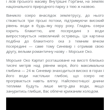
і лісів гірського масиву Внутрішні Ґорґани, на землях
національного природного парку з тією ж назвою.
Виникло озеро внаслідок землетрусу, до нього
стікаються три гірські потоки, підтримуючи високий
рівень води в будь-яку пору року. Гладінь озера
іскрить блакиттю, але посередині з води
випростовується невеличкий острівець. Ця картина
подібна до блакитного ока з темним вічком
посередині — саме тому Синевир і отримав свою
другу, вельми романтичну назву – Морське Око.
Морське Око Карпат розташоване на висоті близько
тисячі метрів над рівнем моря, його максимальна
глибина — 24 м. Синевир знаходиться високо в горах і
його води настільки глибокі, що озеро не
прогрівається навіть влітку. Найспекотнішої днини
теплими будуть лише метр-два води, якщо
зануритись глибше, Вас обпече крижаним холодом.