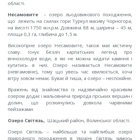
області.
Несамовите
– озеро льодовикового походження,
що лежить на схилах гори Туркул масиву Чорногора,
на висоті 1750 м.н.р.м. Довжина 88 м, ширина – 45 м,
площа 0,3 га, глибина до 1,5 м.
Високогірне озеро Несамовите, також має містичну
славу. Існує безліч карпатських легенд про
вічнохолодні води, в які не можна кидати каміння і
купатись в них. Озеро називається Несамовите
(невгамовне), тому що увесь час хвилюється, хоча
вітру зовсім немає. Буває й тиша, а озеро – неспокійне.
Вражень від знайомства із надзвичайно красивим
озером додає і мальовнича природа гірських вершин і
долин, що розкинулись довкола чарівними
пейзажами.
Озеро Світязь,
Шацький район, Волинської області.
Озеро Світязь – найбільше та найглибше озеро
природного походження в Україні. Світязь чимось