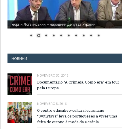
Георгій Логвинський – народний депутат України
НОВИНИ
NOVEMBRO 30, 2016
Documentário “A Crimeia. Como era” em tour
pela Europa
NOVEMBRO 8, 2016
O centro educativo-cultural ucraniano
“Svitlytsya” leva os portugueses a viver uma
feira de outono à moda da Ucrânia