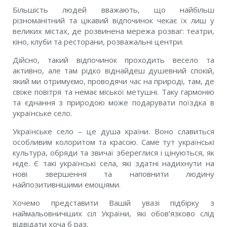
Більшість людей вважають, що найбільш
різноманітний та цікавий відпочинок чекає їх лиш у
великих містах, де розвинена мережа розваг: театри,
кіно, клуби та ресторани, розважальні центри.
Дійсно, такий відпочинок проходить весело та
активно, але там рідко віднайдеш душевний спокій,
який ми отримуємо, проводячи час на природі, там, де
свіже повітря та немає міської метушні. Таку гармонію
та єднання з природою може подарувати поїздка в
українське село.
Українське село – це душа країни. Воно славиться
особливим колоритом та красою. Саме тут українські
культура, обряди та звичаї збереглися і цінуються, як
ніде. Є такі українські села, які здатні надихнути на
нові звершення та наповнити людину
найпозитивнішими емоціями.
Хочемо представити Вашій увазі підбірку з
наймальовничіших сіл України, які обов’язково слід
відвідати хоча б раз.