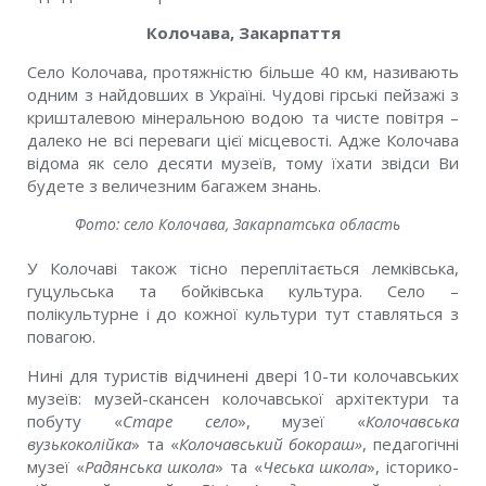
Колочава, Закарпаття
Село Колочава, протяжністю більше 40 км, називають
одним з найдовших в Україні. Чудові гірські пейзажі з
кришталевою мінеральною водою та чисте повітря –
далеко не всі переваги цієї місцевості. Адже Колочава
відома як село десяти музеїв, тому їхати звідси Ви
будете з величезним багажем знань.
Фото: село Колочава, Закарпатська область
У Колочаві також тісно переплітається лемківська,
гуцульська та бойківська культура. Село –
полікультурне і до кожної культури тут ставляться з
повагою.
Нині для туристів відчинені двері 10-ти колочавських
музеїв: музей-скансен колочавської архітектури та
побуту «
Старе село
», музеї «
Колочавська
вузькоколійка
» та «
Колочавський бокораш»
, педагогічні
музеї «
Радянська школа
» та «
Чеська школа
», історико-