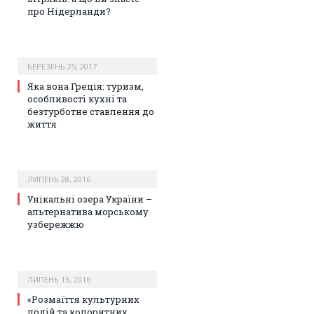
про Нідерланди?
БЕРЕЗЕНЬ 25, 2017
Яка вона Греція: туризм,
особливості кухні та
безтурботне ставлення до
життя
ЛИПЕНЬ 28, 2016
Унікальні озера України –
альтернатива морському
узбережжю
ЛИПЕНЬ 13, 2016
«Розмаїття культурних
подій та колоритних