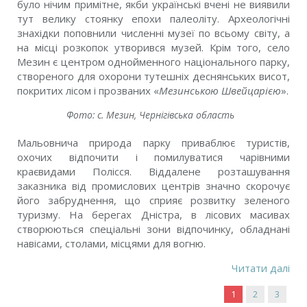
було нічим примітне, якби українські вчені не виявили
тут велику стоянку епохи палеоліту. Археологічні
знахідки поповнили численні музеї по всьому світу, а
на місці розкопок утворився музей. Крім того, село
Мезин є центром однойменного національного парку,
створеного для охорони тутешніх деснянських висот,
покритих лісом і прозваних «
Мезинською Швейцарією
».
Фото: с. Мезин, Чернігівська область
Мальовнича природа парку приваблює туристів,
охочих відпочити і помилуватися чарівними
краєвидами Полісся. Віддалене розташування
заказника від промислових центрів значно скорочує
його забруднення, що сприяє розвитку зеленого
туризму. На берегах Дністра, в лісових масивах
створюються спеціальні зони відпочинку, обладнані
навісами, столами, місцями для вогню.
Читати далі
1
2
3