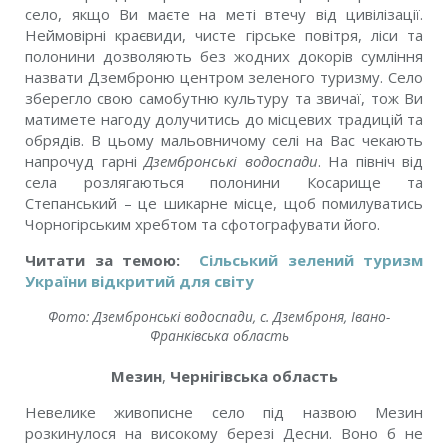
село, якщо Ви маєте на меті втечу від цивілізації.
Неймовірні краєвиди, чисте гірське повітря, ліси та
полонини дозволяють без жодних докорів сумління
назвати Дземброню центром зеленого туризму. Село
зберегло свою самобутню культуру та звичаї, тож Ви
матимете нагоду долучитись до місцевих традицій та
обрядів. В цьому мальовничому селі на Вас чекають
напрочуд гарні
Дзембронські водоспади
. На північ від
села розлягаються полонини Косарище та
Степанський – це шикарне місце, щоб помилуватись
Чорногірським хребтом та сфотографувати його.
Читати за темою:
Сільський зелений туризм
України відкритий для світу
Фото: Дзембронські водоспади, с. Дземброня, Івано-
Франківська область
Мезин
,
Чернігівська область
Невелике живописне село під назвою Мезин
розкинулося на високому березі Десни. Воно б не