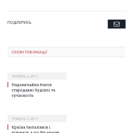
ПОДІЛИТИСЬ
Emai
Twitter
Facebook
Google+
Pinterest
LinkedIn
Tumblr
СХОЖІ ПУБЛІКАЦІЇ
ЧЕРВЕНЬ 6, 2017
Надзвичайна Італія:
стародавні будівлі та
сучасність
ТРАВЕНЬ 5, 2017
Країна тюльпанів і
вітряків: а що Ви знаєте