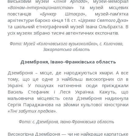
військовий музей «
Лінія Арпада
», музей-меморіал
«
Воїнам–інтернаціоналістам
» та музей місцевих
повстанців «
Бункер Штаєра
», музей-пам’ятка
архітектури бароко кінця 18 ст. «
Церква Святого Духа
»
та шкільний етнографічний музей Івана Ольбрахта. В
усіх музеях зібрано тисячі автентичних експонатів.
Фото: Музей «Колочавського вузькоколійка», с. Колочава,
Закарпатська область
Дземброня, Івано-Франківська область
Дземброня – місце, де народжуються хмари. А все
тому, що це одне з найбільш високогірних сіл в
Україні. У пошуках натхнення сюди приїжджали
Василь Стефаник і Леся Українка. Кажуть, що
мальовнича місцевість села Дземброня надихнула
Сергія Параджанова на зйомки культової кінострічки
«
Тіні забутих предків
».
Фото: с. Дземброня, Івано-Франківська область
Високогірна Дземброня — чи не найкраще карпатське