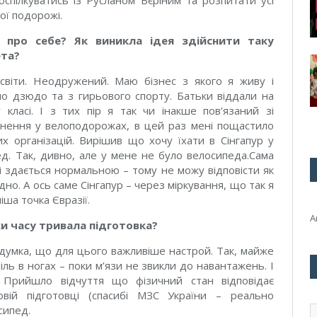
оспілкуватись із Русланом Вєріним та розпитати усі
ої подорожі.
, про себе? Як виникла ідея здійснити таку
ета?
світи. Неодружений. Маю бізнес з якого я живу і
о дзюдо та з гирьового спорту. Батьки віддали на
ласі. І з тих пір я так чи інакше пов’язаний зі
гнення у велоподорожах, в цей раз мені пощастило
х організацій. Вирішив що хочу їхати в Сінгапур у
пед. Так, дивно, але у мене не було велосипеда.Сама
і здається нормальною – тому не можу відповісти як
но. А ось саме Сінгапур – через міркування, що так я
ша точка Євразії.
A
ки часу тривала підготовка?
 думка, що для цього важливіше настрой. Так, майже
іль в ногах – поки м’язи не звикли до навантажень. І
. Прийшло відчуття що фізичний стан відповідає
овій підготовці (спасибі МЗС України – реально
осипед.
E