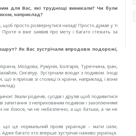
d
им для Вас, які труднощі виникали? Чи були
e
m
таком, наприклад?
к, щоб просто розвернутися назад! Просто думав у ті
 Проте я вже заявив про мету і багато стежать за
аршрут? Як Вас зустрічали впродовж подорожі,
країна, Молдова, Румунія, Болгарія, Туреччина, Іран,
алайзія, Сінгапур. Зустрічали всюди з подивом. Іноді
, що я приїхав зі столиці їх країни, наприклад, і вони
иклад).
нок! Звали родичів, сусідів і друзів щоб подивитися
ві запитання з неприхованим подивом і захопленням!
чи не боюся, чи не небезпечно, а що батьки, а чи не
, що це нормальний прояв українців – мати сили,
. Адже багато хто вперше зустрічає наживо українця.