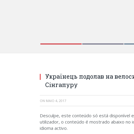
Українець подолав на велоси
Сінгапуру
ON
MAIO 4, 2017
Desculpe, este conteúdo só está disponível
utilizador, o conteúdo é mostrado abaixo no id
idioma activo.