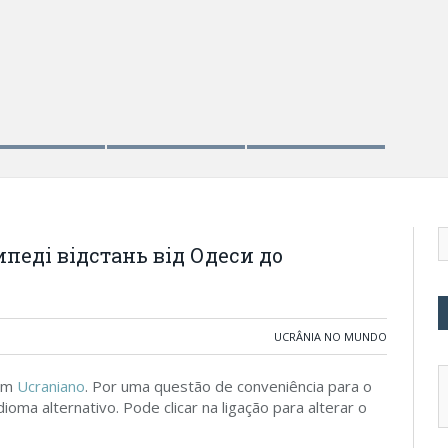
NOVEMB
Tany
педі відстань від Одеси до
UCRÂNIA NO MUNDO
 em
Ucraniano
. Por uma questão de conveniência para o
ioma alternativo. Pode clicar na ligação para alterar o