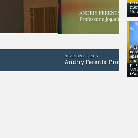
Os 
mun
Ucrâ
Os 
ucr
apr
mun
or de xadrez
pat
UNE
(Par