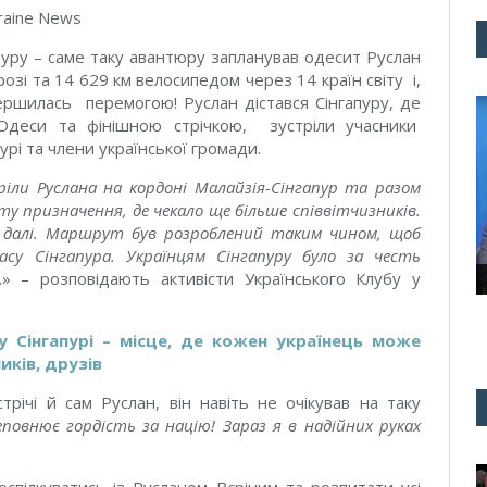
raine News
пуру – саме таку авантюру запланував одесит Руслан
розі та 14 629 км велосипедом через 14 країн світу і,
ршилась перемогою! Руслан дістався Сінгапуру, де
 Одеси та фінішною стрічкою, зустріли учасники
урі та члени української громади.
ріли Руслана на кордоні Малайзія-Сінгапур та разом
ту призначення, де чекало ще більше співвітчизників.
ли далі. Маршрут був розроблений таким чином, щоб
су Сінгапура. Українцям Сінгапуру було за честь
.» – розповідають активісти Українського Клубу у
у Сінгапурі – місце, де кожен українець може
иків, друзів
трічі й сам Руслан, він навіть не очікував на таку
повнює гордість за націю! Зараз я в надійних руках