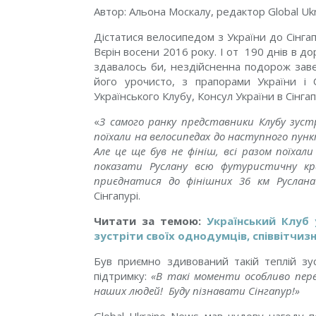
Автор: Альона Москалу, редактор Global Uk
Дістатися велосипедом з України до Сінга
Вєрін восени 2016 року. І от 190 днів в до
здавалось би, нездійсненна подорож заве
його урочисто, з прапорами України і
Українського Клубу, Консул України в Сінгап
«
З самого ранку представники Клубу зуст
поїхали на велосипедах до наступного пунк
Але це ще був не фініш, всі разом поїха
показати Руслану всю футуристичну кра
приєднатися до фінішних 36 км Руслана
Сінгапурі.
Читати за темою:
Український Клуб 
зустріти своїх однодумців, співвітчизн
Був приємно здивований такій теплій зус
підтримку:
«В такі моменти особливо пере
наших людей! Буду пізнавати Сінгапур!»