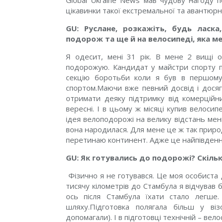
Global Ukraine News мав чудову нагоду п
цікавинки такої екстремальної та авантюрн
GU:
Руслане, розкажіть, будь ласка
подорож та ще й на велосипеді, яка м
Я одесит, мені 31 рік. В мене 2 вищі о
подорожую. Кандидат у майстри спорту п
секцію боротьби коли я був в першому к
спортом.Маючи вже певний досвід і дося
отримати деяку підтримку від комерційни
вересні. І в цьому ж місяці купив велоси
ідея велоподорожі на велику відстань мен
вона народилася. Для мене це ж так природ
перетинаю континент. Адже це найпівденні
GU: Як готувались до подорожі? Скіль
Фізично я не готувався. Це моя особиста
тисячу кілометрів до Стамбула я відчував б
ось після Стамбула їхати стало легше
шляху.Підготовка полягала більш у віз
допомагали). І в підготовці технічній – вел