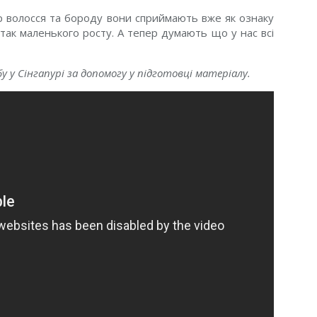
олір волосся та бороду вони сприймають вже як ознаку
 так маленького росту. А тепер думають що у нас всі
бу у Сінгапурі за допомогу у підготовці матеріалу.