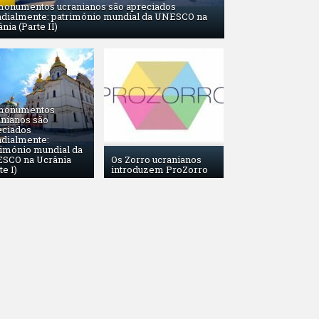
monumentos ucranianos são apreciados
dialmente: património mundial da UNESCO na
nia (Parte II)
monumentos
anianos são
eciados
dialmente:
rimónio mundial da
SCO na Ucrânia
Os Zorro ucranianos
te I)
introduzem ProZorro