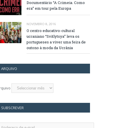
Documentário “A Crimeia. Como
era” em tour pela Europa
NOVEMBRO 8, 2016
O centro educativo-cultural
ucraniano “Svitlytsya” leva os
portugueses a viver uma feira de
outono à moda da Ucrânia
ARQUIVO
rquivo
SUBSCREVER
ndereço