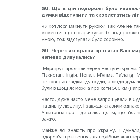
GU: Що в цій подорожі було найважч
думки відступити та скористатись лі
Чи хотілося махнути рукою? Так! Але не та
моменти, що погарячкував із подорожжю.
мною, тож відступати було соромно.
GU: Через які країни пролягав Ваш м
напевно дивувались?
Маршрут пролягав через наступні країни: У
Пакистан, Індія, Непал, М’янма, Таїланд, М
не говорив звідки їду і куди, а люди думали
були в шоці як можна проїхати 500 км (напр
Часто, дуже часто мене запрошували в буди
на дивну людину. І завжди ставили однако
А питання про – де сплю, що їм, що п’ю, 
важко.
Майже всі знають про Україну. І думали
здоров’я і прагнення для подібних авантюр