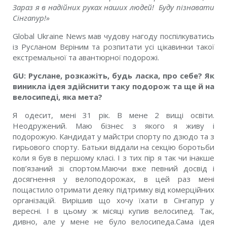
Зараз я в надійних руках наших людей! Буду пізнавати
Сінгапур!»
Global Ukraine News мав чудову нагоду поспілкуватись
із Русланом Вєріним та розпитати усі цікавинки такої
екстремальної та авантюрної подорожі.
GU:
Руслане, розкажіть, будь ласка, про себе? Як
виникла ідея здійснити таку подорож та ще й на
велосипеді, яка мета?
Я одесит, мені 31 рік. В мене 2 вищі освіти.
Неодружений. Маю бізнес з якого я живу і
подорожую. Кандидат у майстри спорту по дзюдо та з
гирьового спорту. Батьки віддали на секцію боротьби
коли я був в першому класі. І з тих пір я так чи інакше
пов’язаний зі спортом.Маючи вже певний досвід і
досягнення у велоподорожах, в цей раз мені
пощастило отримати деяку підтримку від комерційних
організацій. Вирішив що хочу їхати в Сінгапур у
вересні. І в цьому ж місяці купив велосипед. Так,
дивно, але у мене не було велосипеда.Сама ідея