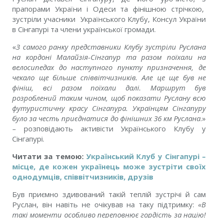
прапорами України і Одеси та фінішною стрічкою,
зустріли учасники Українського Клубу, Консул України
в Сінгапурі та члени української громади.
«
З самого ранку представники Клубу зустріли Руслана
на кордоні Малайзія-Сінгапур та разом поїхали на
велосипедах до наступного пункту призначення, де
чекало ще більше співвітчизників. Але це ще був не
фініш, всі разом поїхали далі. Маршрут був
розроблений таким чином, щоб показати Руслану всю
футуристичну красу Сінгапура. Українцям Сінгапуру
було за честь приєднатися до фінішних 36 км Руслана
.»
– розповідають активісти Українського Клубу у
Сінгапурі.
Читати за темою:
Український Клуб у Сінгапурі –
місце, де кожен українець може зустріти своїх
однодумців, співвітчизників, друзів
Був приємно здивований такій теплій зустрічі й сам
Руслан, він навіть не очікував на таку підтримку:
«В
такі моменти особливо переповнює гордість за націю!