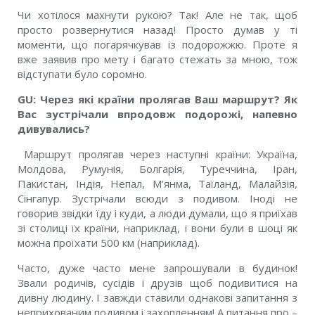
Чи хотілося махнути рукою? Так! Але не так, щоб
просто розвернутися назад! Просто думав у ті
моменти, що погарячкував із подорожжю. Проте я
вже заявив про мету і багато стежать за мною, тож
відступати було соромно.
GU: Через які країни пролягав Ваш маршрут? Як
Вас зустрічали впродовж подорожі, напевно
дивувались?
Маршрут пролягав через наступні країни: Україна,
Молдова, Румунія, Болгарія, Туреччина, Іран,
Пакистан, Індія, Непал, М’янма, Таїланд, Малайзія,
Сінгапур. Зустрічали всюди з подивом. Іноді не
говорив звідки їду і куди, а люди думали, що я приїхав
зі столиці їх країни, наприклад, і вони були в шоці як
можна проїхати 500 км (наприклад).
Часто, дуже часто мене запрошували в будинок!
Звали родичів, сусідів і друзів щоб подивитися на
дивну людину. І завжди ставили однакові запитання з
неприхованим подивом і захопленням! А питання про –