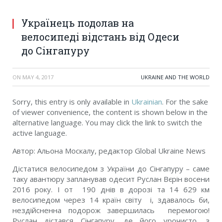
Українець подолав на
велосипеді відстань від Одеси
до Сінгапуру
ON
MAY 4, 2017
UKRAINE AND THE WORLD
Sorry, this entry is only available in
Ukrainian
. For the sake
of viewer convenience, the content is shown below in the
alternative language. You may click the link to switch the
active language.
Автор: Альона Москалу, редактор Global Ukraine News
Дістатися велосипедом з України до Сінгапуру – саме
таку авантюру запланував одесит Руслан Вєрін восени
2016 року. І от 190 днів в дорозі та 14 629 км
велосипедом через 14 країн світу і, здавалось би,
нездійсненна подорож завершилась перемогою!
Руслан дістався Сінгапуру, де його урочисто, з