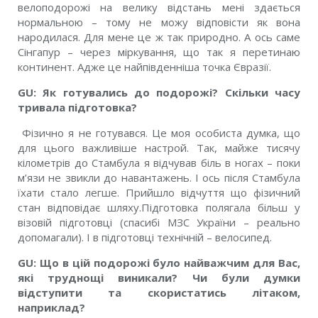
велоподорожі на велику відстань мені здається
нормальною – тому не можу відповісти як вона
народилася. Для мене це ж так природно. А ось саме
Сінгапур – через міркування, що так я перетинаю
континент. Адже це найпівденніша точка Євразії.
GU: Як готувались до подорожі? Скільки часу
тривала підготовка?
Фізично я не готувався. Це моя особиста думка, що
для цього важливіше настрой. Так, майже тисячу
кілометрів до Стамбула я відчував біль в ногах – поки
м’язи не звикли до навантажень. І ось після Стамбула
їхати стало легше. Прийшло відчуття що фізичний
стан відповідає шляху.Підготовка полягала більш у
візовій підготовці (спасибі МЗС України – реально
допомагали). І в підготовці технічній – велосипед.
GU: Що в цій подорожі було найважчим для Вас,
які труднощі виникали? Чи були думки
відступити та скористатись літаком,
наприклад?