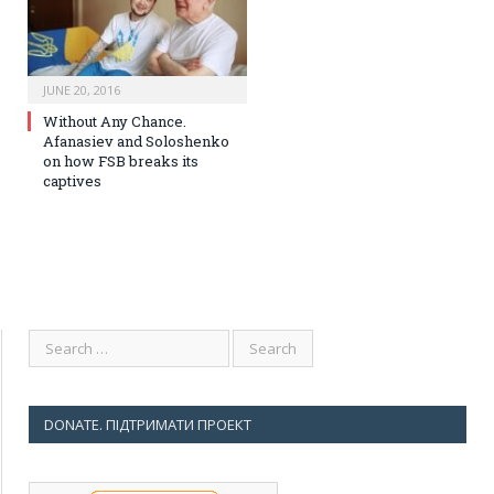
JUNE 20, 2016
Without Any Chance.
Afanasiev and Soloshenko
on how FSB breaks its
captives
DONATE. ПІДТРИМАТИ ПРОЕКТ