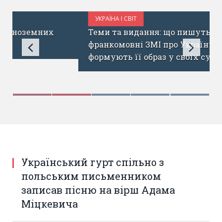
УКРАЇНА І СВІТ
КВІТЕНЬ 25, 2017
Теми та видання: що пишуть
франкомовні ЗМІ про Україну та як
формують її образ у своїх суспільствах?
Український гурт спільно з
польським письменником
записав пісню на вірш Адама
Міцкевича