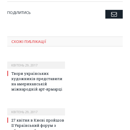
ПОДІЛИТИСЬ
Emai
Twitter
Facebook
Google+
Pinterest
LinkedIn
Tumblr
СХОЖІ ПУБЛІКАЦІЇ
КВІТЕНЬ 29, 2017
Твори українських
художників представили
на американській
міжнародній арт-ярмарці
КВІТЕНЬ 29, 2017
27 квітня в Києві пройшов
ІІ Український форум з