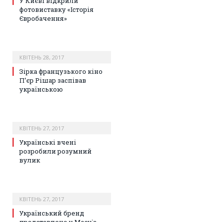
У Києві відкрили
фотовиставку «Історія
Євробачення»
КВІТЕНЬ 28, 2017
Зірка французького кіно
П’єр Рішар заспівав
українською
КВІТЕНЬ 27, 2017
Українські вчені
розробили розумний
вулик
КВІТЕНЬ 27, 2017
Український бренд
представлено у Macy`s