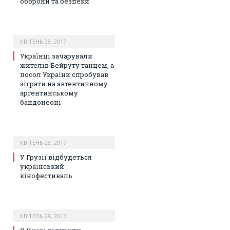
оборони та безпеки
КВІТЕНЬ 28, 2017
Українці зачарували
жителів Бейруту танцем, а
посол України спробував
зіграти на автентичному
аргентинському
бандонеоні
КВІТЕНЬ 28, 2017
У Грузії відбудеться
український
кінофестиваль
КВІТЕНЬ 28, 2017