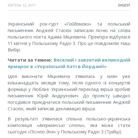
КВІТЕНЬ 12, 2017
DIGEST
Український рок-гурт «
Гайдамаки
» та польський
письменник Анджей Стасюк записали пісню на слова
польського поета Адама Міцкевича. Прем‘єра відбулася
11 квітня у Польському Радіо 3. Про це повідомляє Наш
Вибір.
Читати за темою:
Веселий і завзятий великодній
ярмарок в «Українській Хаті в Йорданії»
Ідея виконати Міцкевича з’явилась у киян уже
кільканадцять місяців тому, після одного із концертів
формації у Любліні. Український переклад вірша зробив
письменник Юрій Андрухович. До проекту швидко
погодився приєднатися польський письменник Анджей
Стасюк, який записав декламацію вірша.
В результаті з’явилася спільна польсько-українська
композиція «
Акерманські степи»
, яка може стати
сьогодні
«Піснею дня»
у Польському Радіо 3 (Трійці).