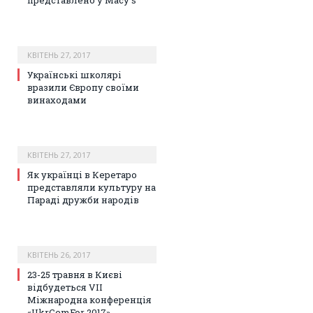
КВІТЕНЬ 27, 2017
Українські школярі
вразили Європу своїми
винаходами
КВІТЕНЬ 27, 2017
Як українці в Керетаро
представляли культуру на
Параді дружби народів
КВІТЕНЬ 26, 2017
23-25 травня в Києві
відбудеться VIІ
Міжнародна конференція
«UkrCemFor 2017»