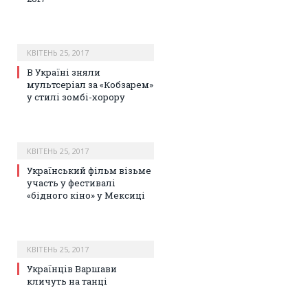
КВІТЕНЬ 25, 2017
В Україні зняли
мультсеріал за «Кобзарем»
у стилі зомбі-хорору
КВІТЕНЬ 25, 2017
Український фільм візьме
участь у фестивалі
«бідного кіно» у Мексиці
КВІТЕНЬ 25, 2017
Українців Варшави
кличуть на танці