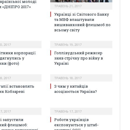
країнської молоді
ТРАВЕНЬ 21, 2017
и «ДНІПРО 2017»
Українці зі Світового Банку
та МВФ влаштували
вишиванковий флешмоб по
всьому світу
0, 2017
ТРАВЕНЬ 19, 2017
ітники корпорації
Голлівудський режисер
вдягнулись у
зняв стрічку про війну в
ки (фото)
Україні
8, 2017
ТРАВЕНЬ 18, 2017
галії встановлять
З чим у китайців
ик Кобзареві
асоціюється Україна?
7, 2017
ТРАВЕНЬ 17, 2017
і запустили
Роботи українців
ний флешмоб:
експонуються у штаб-