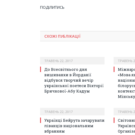
ПОДІЛИТИСЬ
СХОЖІ ПУБЛІКАЦІЇ
ТРАВЕНЬ 22, 2017
ТРАВЕНЬ 2
До Всесвітнього дня
Міжнаро
вишиванки в Йорданії
«Мова я
відбувся творчий вечір
націона
української поетеси Вікторії
білорус
Бричкової-Абу Кадум
контекс
Мінськ
ТРАВЕНЬ 22, 2017
ТРАВЕНЬ 2
Українці Бейрута зачарували
Світови
ліванців національним
Українс
вбранням
Організ