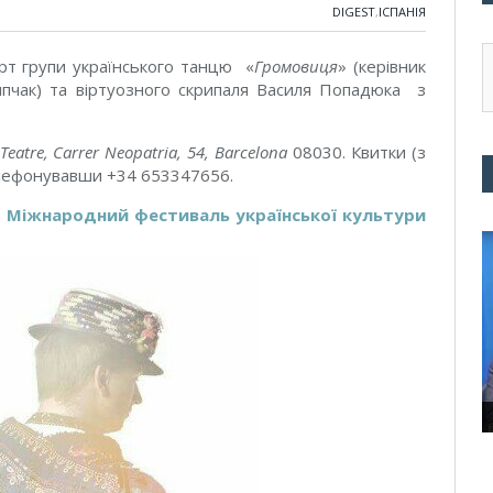
DIGEST
,
ІСПАНІЯ
рт групи українського танцю «
Громовиця
» (керівник
пчак) та віртуозного скрипаля Василя Попадюка з
Teatre, Carrer Neopatria, 54, Barcelona
08030. Квитки (з
елефонувавши +34 653347656.
ІІ Міжнародний фестиваль української культури