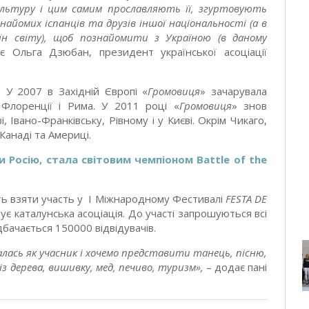
ультуру і цим самим прославляють її, згуртовують
знайомих іспанців та друзів іншої національності (а в
їн світу), щоб познайомити з Україною (в даному
є Ольга Дзюбан, президент української асоціації
 У 2007 в Західній Європі «
Громовиця
» зачарувала
Флоренції і Рима. У 2011 році «
Громовиця
» знов
, Івано-Франківську, Рівному і у Києві. Окрім Чикаго,
Канаді та Америці.
 Росію, стала світовим чемпіоном Battle of the
ть взяти участь у І Міжнародному Фестивалі
FESTA DE
ує каталунська асоціація. До участі запрошуються всі
бачається 150000 відвідувачів.
лась як учасник і хочемо представити танець, пісню,
із дерева, вишивку, мед, печиво, туризм»,
– додає пані