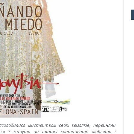
асолодилися мистецтвом своїх земляків, перейняли
ися і живуть на іншому континенті, люблять і