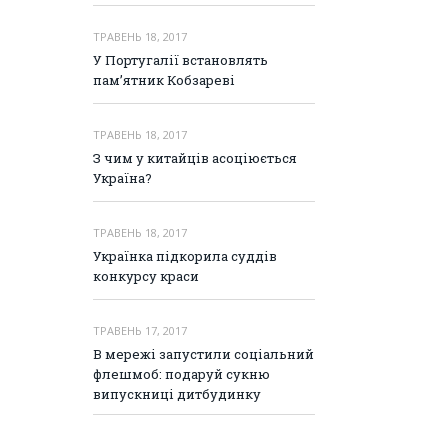
ТРАВЕНЬ 18, 2017
У Португалії встановлять
пам’ятник Кобзареві
ТРАВЕНЬ 18, 2017
З чим у китайців асоціюється
Україна?
ТРАВЕНЬ 18, 2017
Українка підкорила суддів
конкурсу краси
ТРАВЕНЬ 17, 2017
В мережі запустили соціальний
флешмоб: подаруй сукню
випускниці дитбудинку