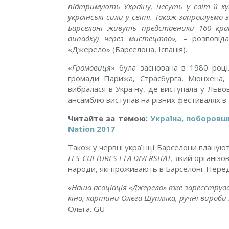
підтримують Україну, несуть у світ її к
українські сили у світі. Також запрошуємо 
Барселоні живуть представники 160 кра
випадку) через мистецтво»,
– розповіда
«Джерело» (Барселона, Іспанія).
«
Громовиця
» була заснована в 1980 році.
громади Парижа, Страсбурга, Мюнхена, 
вибралася в Україну, де виступала у Львові
ансамблю виступав на різних фестивалях в 
Читайте за темою:
Україна, поборовши
Nation 2017
Також у червні українці Барселони планую
LES CULTURES I LA DIVERSITAT,
який організов
народи, які проживають в Барселоні. Перед
«Наша асоціація «Джерело» вже зареєструва
кіно, картини Олега Шупляка, ручні вироби 
Ольга. GU