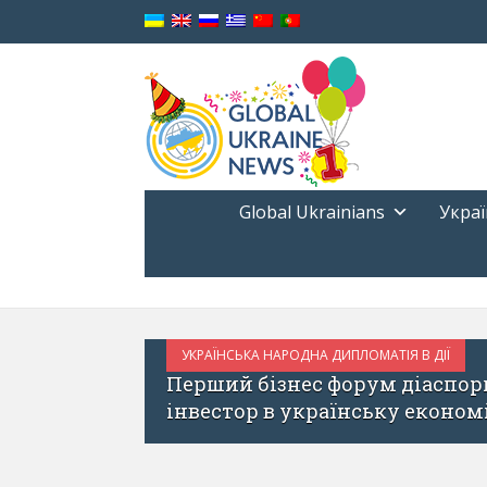
Global Ukrainians
Украї
РЕФОРМИ
ТРАВЕНЬ 22, 2017
 закордоння – найбільший
Іван Крулько: 
заробітчани та 