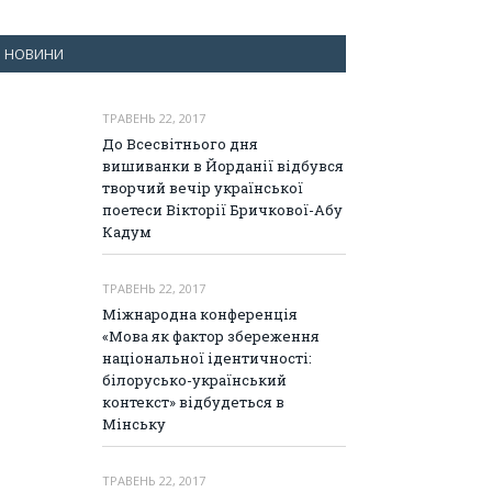
НОВИНИ
ТРАВЕНЬ 22, 2017
До Всесвітнього дня
вишиванки в Йорданії відбувся
творчий вечір української
поетеси Вікторії Бричкової-Абу
Кадум
ТРАВЕНЬ 22, 2017
Міжнародна конференція
«Мова як фактор збереження
національної ідентичності:
білорусько-український
контекст» відбудеться в
Мінську
ТРАВЕНЬ 22, 2017