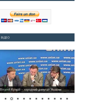
ВІДЕО
Віталій Купрій – народний депутат України