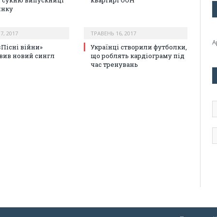
 сукню випускниці
квартирі ООН
инку
7, 2017
ТРАВЕНЬ 16, 2017
А
«Пісні війни»
Українці створили футболки,
вив новий сингл
що роблять кардіограму під
час тренувань
А
е
п