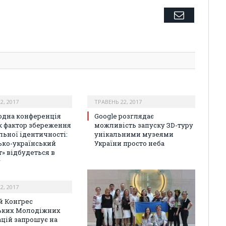
Twitter
Facebook
Google+
Pinterest
LinkedIn
Tumblr
Email
2, 2017
ТРАВЕНЬ 22, 2017
дна конференція
Google розглядає
к фактор збереження
можливість запуску ЗD-туру
льної ідентичності:
унікальними музеями
ько-український
України просто неба
т» відбудеться в
у
2, 2017
й Конґрес
ьких Молодіжних
ацій запрошує на