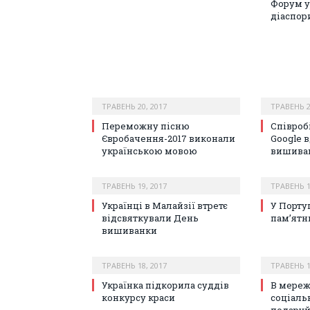
Форум у
діаспор
ТРАВЕНЬ 20, 2017
ТРАВЕНЬ 2
Переможну пісню
Співроб
Євробачення-2017 виконали
Google 
українською мовою
вишиван
ТРАВЕНЬ 19, 2017
ТРАВЕНЬ 1
Українці в Малайзії втретє
У Порту
відсвяткували День
пам’ятн
вишиванки
ТРАВЕНЬ 18, 2017
ТРАВЕНЬ 1
Українка підкорила суддів
В мереж
конкурсу краси
соціаль