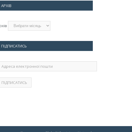
АРХІВ
рхів
ПІДПИСАТИСЬ
дреса
лектронної
ошти