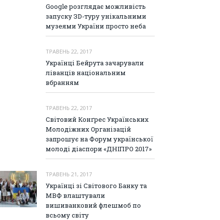
Google розглядає можливість
запуску ЗD-туру унікальними
музеями України просто неба
ТРАВЕНЬ 22, 2017
Українці Бейрута зачарували
ліванців національним
вбранням
ТРАВЕНЬ 22, 2017
Світовий Конґрес Українських
Молодіжних Організацій
запрошує на Форум української
молоді діаспори «ДНІПРО 2017»
ТРАВЕНЬ 21, 2017
Українці зі Світового Банку та
МВФ влаштували
вишиванковий флешмоб по
всьому світу