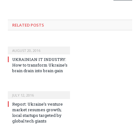
RELATED POSTS
AUGUST 20, 2016
UKRAINIAN IT INDUSTRY:
How to transform Ukraine’s
brain drain into brain gain
JULY 12, 2016
Report: Ukraine’s venture
market resumes growth;
local startups targeted by
global tech giants