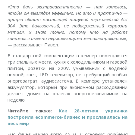
«
Это дань экстравагантности — нам хотелось,
чтобы он выглядел эффектно. Но это и практично —
прицеп обшит настоящей пищевой нержавейкой Aisi
304. Это долговечный, не подверженный коррозии
металл. Я знаю точно, потому что на работе
занимался именно нержавеющими металлопрокатом
»,
— рассказывает Павел.
В стандартной комплектации в кемпер помещаются
три спальных места, кухня с холодильником и газовой
плитой, розетки на 220V, умывальник с водяной
помпой, свет, LED-телевизор, не требующий особых
энергозатрат, аудиосистема. В кемпере установлен
аккумулятор, который при экономном расходовании
делает домик на колесах энергонезависимым на
неделю.
Читайте также:
Как 28-летняя украинка
построила ecommerce-бизнес и прославилась на
весь мир
«
По длине кемпер всего 2,5 м, и основная проблема