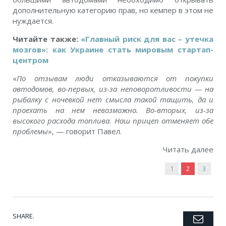
дополнительную категорию прав, но кемпер в этом не
нуждается.
Читайте также:
«Главный риск для вас – утечка
мозгов»: как Украине стать мировым стартап-
центром
«
По отзывам люди отказываются от покупки
автодомов, во-первых, из-за неповоротливости — на
рыбалку с ночевкой нет смысла такой тащить, да и
проехать на нем невозможно. Во-вторых, из-за
высокого расхода топлива. Наш прицеп отменяет обе
проблемы
», — говорит Павел.
Читать далее
1
2
3
SHARE.
Emai
Twitter
Facebook
Google+
Pinterest
LinkedIn
Tumblr