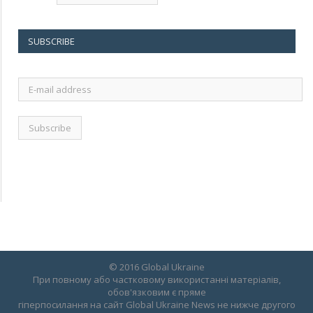
SUBSCRIBE
E-
mail
address
© 2016 Global Ukraine
При повному або частковому використанні матеріалів,
обов'язковим є пряме
гіперпосилання на сайт Global Ukraine News не нижче другого