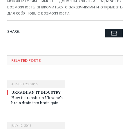
исполнителям иметь дополнительный заработок,
возможность знакомиться с заказчиками и открывать
для себя новые возможности.
SHARE.
Emai
Twitter
Facebook
Google+
Pinterest
LinkedIn
Tumblr
RELATED POSTS
AUGUST 20, 2016
UKRAINIAN IT INDUSTRY:
How to transform Ukraine’s
brain drain into brain gain
JULY 12, 2016