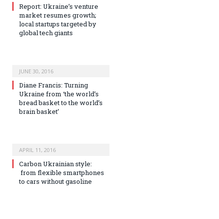
Report: Ukraine’s venture
market resumes growth;
local startups targeted by
global tech giants
JUNE 30, 2016
Diane Francis: Turning
Ukraine from ‘the world’s
bread basket to the world’s
brain basket’
APRIL 11, 2016
Сarbon Ukrainian style:
from flexible smartphones
to cars without gasoline