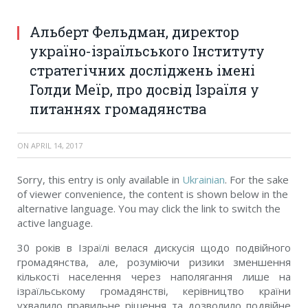
Альберт Фельдман, директор
україно-ізраїльського Інституту
стратегічних досліджень імені
Голди Меїр, про досвід Ізраїля у
питаннях громадянства
ON
APRIL 14, 2017
Sorry, this entry is only available in
Ukrainian
. For the sake
of viewer convenience, the content is shown below in the
alternative language. You may click the link to switch the
active language.
30 років в Ізраїлі велася дискусія щодо подвійного
громадянства, але, розуміючи ризики зменшення
кількості населення через наполягання лише на
ізраїльському громадянстві, керівництво країни
ухвалило правильне рішення та дозволило подвійне