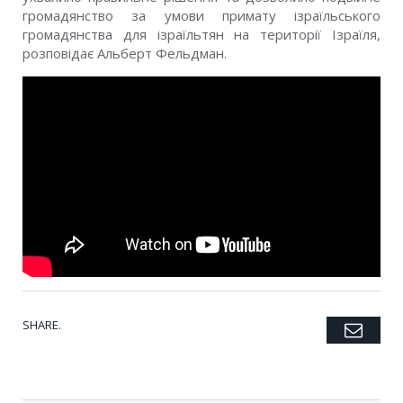
громадянство за умови примату ізраїльського
громадянства для ізраїльтян на території Ізраїля,
розповідає Альберт Фельдман.
SHARE.
Emai
Twitter
Facebook
Google+
Pinterest
LinkedIn
Tumblr