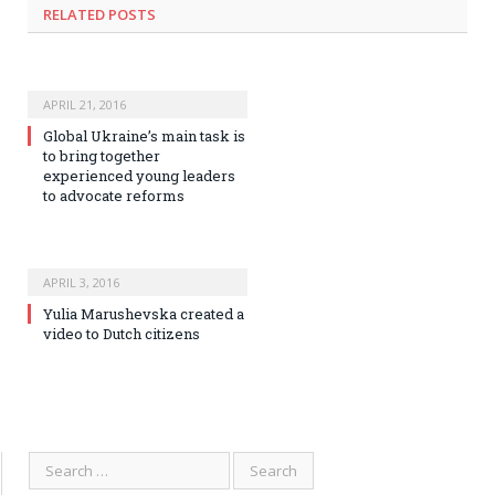
RELATED POSTS
APRIL 21, 2016
Global Ukraine’s main task is
to bring together
experienced young leaders
to advocate reforms
APRIL 3, 2016
Yulia Marushevska created a
video to Dutch citizens