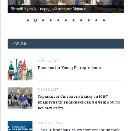
Віталій Купрій – народний депутат України
НОВИНИ
MAY 26, 2017
Erasmus for Young Entrepreneurs
MAY 21, 2017
Українці зі Світового Банку та МВФ
влаштували вишиванковий флешмоб по
всьому світу
MARCH 30, 2017
The II Ukrainian Gas Investment Forum took