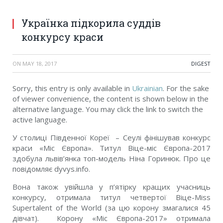
Українка підкорила суддів
конкурсу краси
ON
MAY 18, 2017
DIGEST
Sorry, this entry is only available in
Ukrainian
. For the sake
of viewer convenience, the content is shown below in the
alternative language. You may click the link to switch the
active language.
У столиці Південної Кореї – Сеулі фінішував конкурс
краси «Міс Європа». Титул Віце-міс Європа-2017
здобула львів’янка топ-модель Ніна Горинюк. Про це
повідомляє dyvys.info.
Вона також увійшла у п’ятірку кращих учасниць
конкурсу, отримала титул четвертої Віце-Miss
Supertalеnt of the World (за цю корону змагалися 45
дівчат). Корону «Міс Європа-2017» отримала