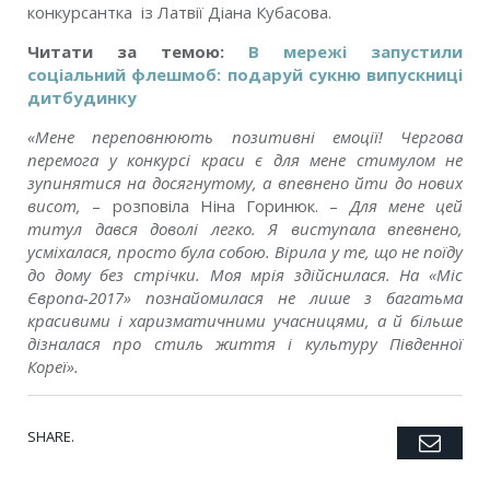
конкурсантка із Латвії Діана Кубасова.
Читати за темою:
В мережі запустили
соціальний флешмоб: подаруй сукню випускниці
дитбудинку
«Мене переповнюють позитивні емоції! Чергова
перемога у конкурсі краси є для мене стимулом не
зупинятися на досягнутому, а впевнено йти до нових
висот,
– розповіла Ніна Горинюк. –
Для мене цей
титул дався доволі легко. Я виступала впевнено,
усміхалася, просто була собою. Вірила у те, що не поїду
до дому без стрічки. Моя мрія здійснилася. На «Міс
Європа-2017» познайомилася не лише з багатьма
красивими і харизматичними учасницями, а й більше
дізналася про стиль життя і культуру Південної
Кореї».
SHARE.
Emai
Twitter
Facebook
Google+
Pinterest
LinkedIn
Tumblr