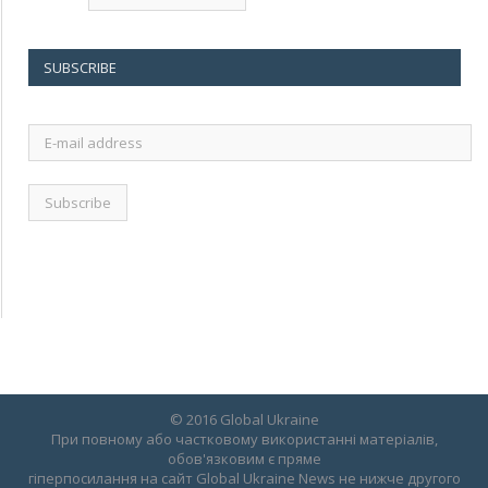
SUBSCRIBE
E-
mail
address
© 2016 Global Ukraine
При повному або частковому використанні матеріалів,
обов'язковим є пряме
гіперпосилання на сайт Global Ukraine News не нижче другого