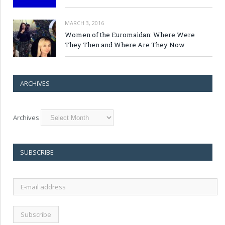
MARCH 3, 2016
Women of the Euromaidan: Where Were
They Then and Where Are They Now
ARCHIVES
Archives
SUBSCRIBE
E-
mail
address