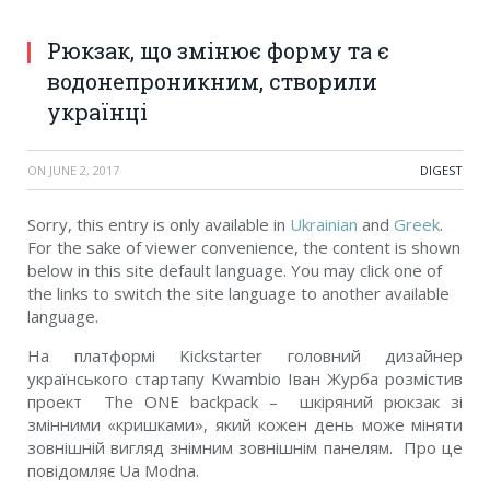
Рюкзак, що змінює форму та є
водонепроникним, створили
українці
ON
JUNE 2, 2017
DIGEST
Sorry, this entry is only available in
Ukrainian
and
Greek
.
For the sake of viewer convenience, the content is shown
below in this site default language. You may click one of
the links to switch the site language to another available
language.
На платформі Kickstarter головний дизайнер
українського стартапу Kwambio Іван Журба розмістив
проект The ONE backpack – шкіряний рюкзак зі
змінними «кришками», який кожен день може міняти
зовнішній вигляд знімним зовнішнім панелям. Про це
повідомляє Ua Modna.