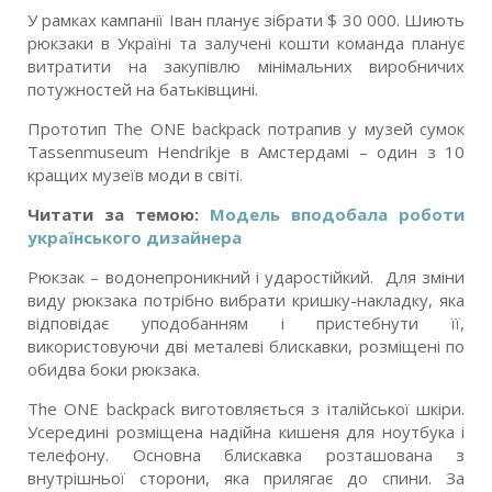
У рамках кампанії Іван планує зібрати $ 30 000. Шиють
рюкзаки в Україні та залучені кошти команда планує
витратити на закупівлю мінімальних виробничих
потужностей на батьківщині.
Прототип The ONE backpack потрапив у музей сумок
Tassenmuseum Hendrikje в Амстердамі – один з 10
кращих музеїв моди в світі.
Читати за темою:
Модель вподобала роботи
українського дизайнера
Рюкзак – водонепроникний і ударостійкий. Для зміни
виду рюкзака потрібно вибрати кришку-накладку, яка
відповідає уподобанням і пристебнути її,
використовуючи дві металеві блискавки, розміщені по
обидва боки рюкзака.
The ONE backpack виготовляється з італійської шкіри.
Усередині розміщена надійна кишеня для ноутбука і
телефону. Основна блискавка розташована з
внутрішньої сторони, яка прилягає до спини. За