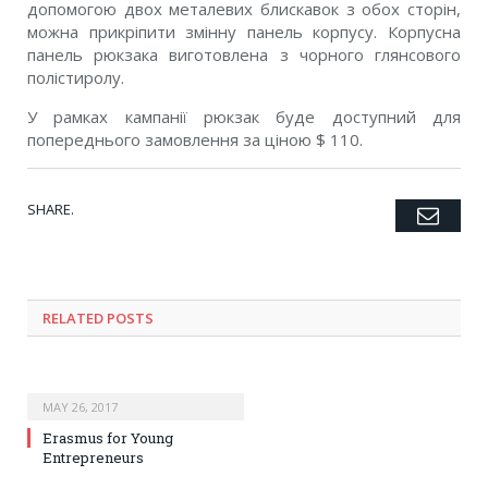
допомогою двох металевих блискавок з обох сторін,
можна прикріпити змінну панель корпусу. Корпусна
панель рюкзака виготовлена ​​з чорного глянсового
полістиролу.
У рамках кампанії рюкзак буде доступний для
попереднього замовлення за ціною $ 110.
SHARE.
Emai
Twitter
Facebook
Google+
Pinterest
LinkedIn
Tumblr
RELATED POSTS
MAY 26, 2017
Erasmus for Young
Entrepreneurs