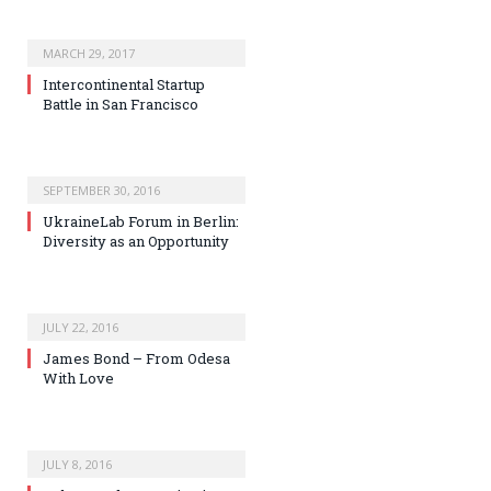
MARCH 29, 2017
Intercontinental Startup
Battle in San Francisco
SEPTEMBER 30, 2016
UkraineLab Forum in Berlin:
Diversity as an Opportunity
JULY 22, 2016
James Bond – From Odesa
With Love
JULY 8, 2016