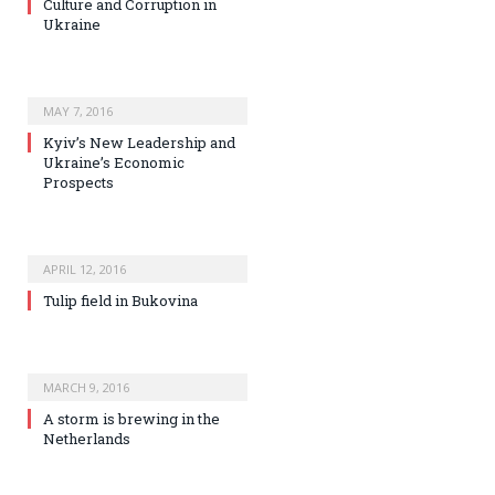
Culture and Corruption in
Ukraine
MAY 7, 2016
Kyiv’s New Leadership and
Ukraine’s Economic
Prospects
APRIL 12, 2016
Tulip field in Bukovina
MARCH 9, 2016
A storm is brewing in the
Netherlands