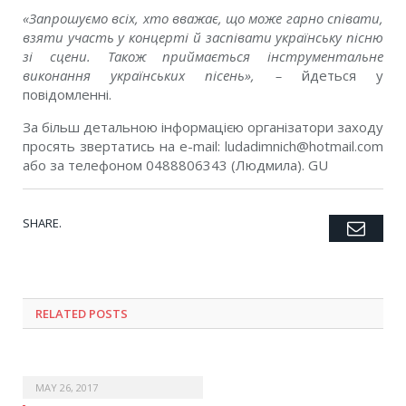
«
Запрошуємо всіх, хто вважає, що може гарно співати,
взяти участь у концерті й заспівати українську пісню
зі сцени. Також приймається інструментальне
виконання українських пісень
», –
йдеться у
повідомленні.
За більш детальною інформацією організатори заходу
просять звертатись на е-mail:
ludadimnich@hotmail.com
або за телефоном 0488806343 (Людмила). GU
SHARE.
Emai
Twitter
Facebook
Google+
Pinterest
LinkedIn
Tumblr
RELATED POSTS
MAY 26, 2017