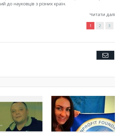
ий до науковців з різних країн.
Читати далі
1
2
3
Twitter
Facebook
Google+
Pinterest
LinkedIn
Tumblr
Email