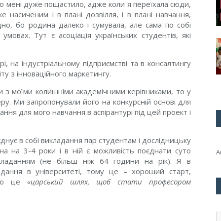
що мені дуже пощастило, адже коли я переїхала сюди,
е насиченим і в плані дозвілля, і в плані навчання,
дно, бо родина далеко і сумувала, але сама по собі
мовах. Тут є асоціація українських студентів, які
і, на індустріальному підприємстві та в консалтингу
ту з інноваційного маркетингу.
и з моїми колишніми академічними керівниками, то у
еру. Ми запропонували його на конкурсній основі для
ння для мого навчання в аспірантурі під цей проект і
днує в собі викладання пар студентам і дослідницьку
ана на 3-4 роки і в ній є можливість поєднати суто
A
ладанням (не більш ніж 64 години на рік). Я в
дання в університеті, тому це – хороший старт,
 що це
«царський шлях, щоб стати професором
E