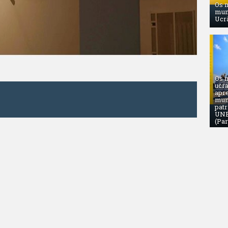
Os 
mun
Ucrâ
Os 
ucr
apr
mun
ador de xadrez
pat
UNE
(Par