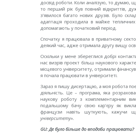
досвід роботи. Коли аналізую, то думаю, 
то перший рік був повний відкриттів, дуж
з’явилося багато нових друзів. Було скла
адаптація проходила в майже тепличних у
допомагають у початковий період.
Спочатку я працювала в приватному сектор
деякий час, адже отримала другу вищу осві
Оскільки у мене збереглися добрі контакт
нас визрів проект більш наукового характ
місцевого університету, отримали фінансува
я почала працювати в університеті.
Зараз я пишу дисертацію, a моя робота поє
діяльність. Це – програма, яка розрахов
наукову роботу з комплементарним вик
подальшому бачу свою кар’єру як викла
французи навіть шуткують, кажучи
університету».
GU: Де було більше до вподоби працювати?