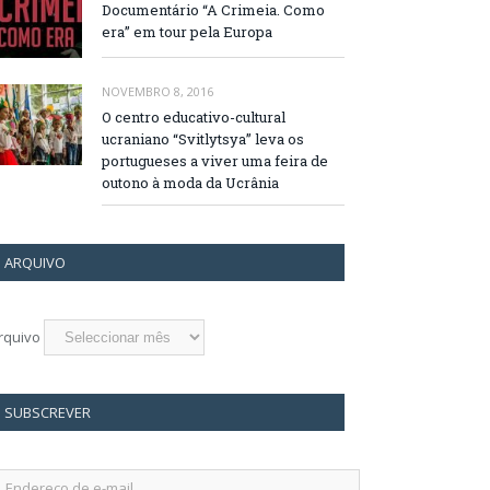
Documentário “A Crimeia. Como
era” em tour pela Europa
NOVEMBRO 8, 2016
O centro educativo-cultural
ucraniano “Svitlytsya” leva os
portugueses a viver uma feira de
outono à moda da Ucrânia
ARQUIVO
rquivo
SUBSCREVER
ndereço