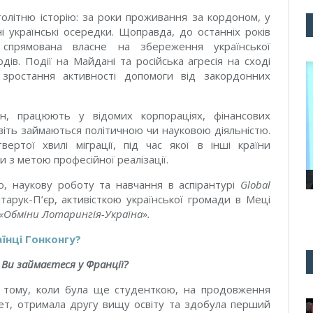
атолітню історію: за роки проживання за кордоном, у
 українські осередки. Щоправда, до останніх років
а спрямована власне на збереження української
дів. Події на Майдані та російська агресія на сході
в зростання активності допомоги від закордонних
он, працюють у відомих корпораціях, фінансових
авіть займаються політичною чи науковою діяльністю.
ертої хвилі міграції, під час якої в інші країни
и з метою професійної реалізації.
ю, наукову роботу та навчання в аспірантурі
Global
арук-П’єр, активісткою української громади в Меці
«Обміни Лотарингія-Україна».
їнці Гонконгу?
 Ви займаєтеся у Франції?
в тому, коли була ще студенткою, на продовження
итет, отримала другу вищу освіту та здобула перший