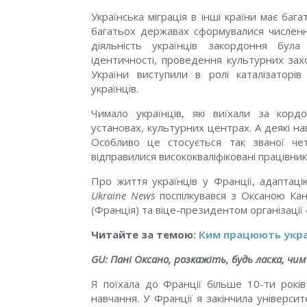
Українська міграція в інші країни має баг
багатьох державах сформувалися численні
діяльність українців закордоння бул
ідентичності, проведення культурних захо
України виступили в ролі каталізаторі
українців.
Чимало українців, які виїхали за корд
установах, культурних центрах. А деякі н
Особливо це стосується так званої четв
відправилися висококваліфіковані працівник
Про життя українців у Франції, адаптаці
Ukraine News
поспілкувався з Оксаною Кант
(Франція) та віце-президентом організації
Читайте за темою:
Ким працюють укра
GU: Пані Оксано, розкажіть, будь ласка, чим
Я поїхала до Франції більше 10-ти рокі
навчання. У Франції я закінчила універс