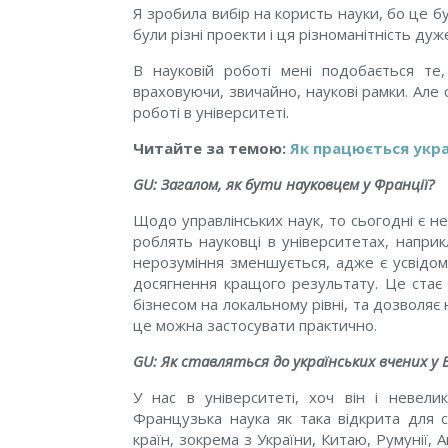
Я зробила вибір на користь науки, бо це бу
були різні проекти і ця різноманітність ду
В науковій роботі мені подобається те
враховуючи, звичайно, наукові рамки. Але 
роботі в університеті.
Читайте за темою:
Як працюється укра
GU: Загалом, як бути науковцем у Франції?
Щодо управлінських наук, то сьогодні є н
роблять науковці в університетах, наприк
нерозуміння зменшується, адже є усвідом
досягнення кращого результату. Це стає 
бізнесом на локальному рівні, та дозволя
це можна застосувати практично.
GU: Як ставляться до українських вчених у
У нас в університеті, хоч він і невелик
Французька наука як така відкрита для с
країн, зокрема з України, Китаю, Румунії, 