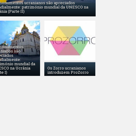
monumentos ucranianos são apreciados
dialmente: património mundial da UNESCO na
nia (Parte II)
monumentos
anianos são
eciados
dialmente:
rimónio mundial da
SCO na Ucrânia
Os Zorro ucranianos
te I)
introduzem ProZorro