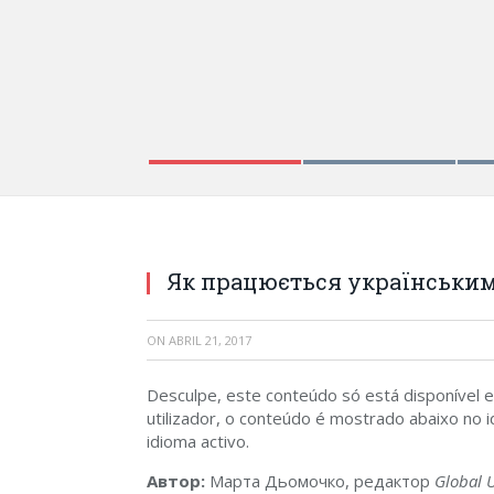
Як працюється українським
ON
ABRIL 21, 2017
Desculpe, este conteúdo só está disponível
utilizador, o conteúdo é mostrado abaixo no id
idioma activo.
Автор:
Марта Дьомочко, редактор
Global 