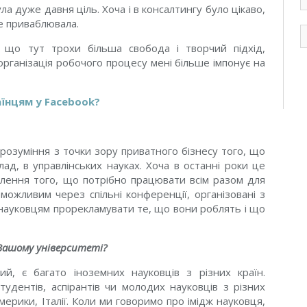
d
ла дуже давня ціль. Хоча і в консалтингу було цікаво,
e
же приваблювала.
m
, що тут трохи більша свобода і творчий підхід,
організація робочого процесу мені більше імпонує на
їнцям у Facebook?
ерозуміння з точки зору приватного бізнесу того, що
лад, в управлінських науках. Хоча в останні роки це
лення того, що потрібно працювати всім разом для
можливим через спільні конференції, організовані з
є науковцям прорекламувати те, що вони роблять і що
 Вашому університеті?
ий, є багато іноземних науковців з різних країн.
тудентів, аспірантів чи молодих науковців з різних
Америки, Італії. Коли ми говоримо про імідж науковця,