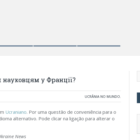
NOV
Ta
 науковцям у Франції?
UCRÂNIA NO MUNDO
,
 em
Ucraniano
. Por uma questão de conveniência para o
ioma alternativo. Pode clicar na ligação para alterar o
Ukraine News