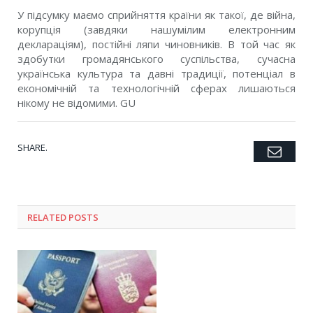
У підсумку маємо сприйняття країни як такої, де війна,
корупція (завдяки нашумілим електронним
деклараціям), постійні ляпи чиновників. В той час як
здобутки громадянського суспільства, сучасна
українська культура та давні традиції, потенціал в
економічній та технологічній сферах лишаються
нікому не відомими.
GU
SHARE.
Emai
Twitter
Facebook
Google+
Pinterest
LinkedIn
Tumblr
RELATED POSTS