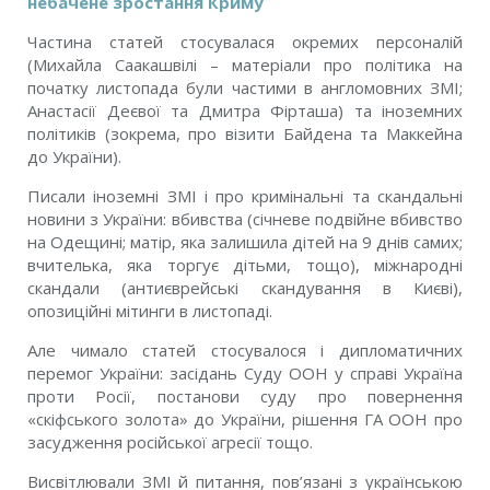
небачене зростання Криму
Частина статей стосувалася окремих персоналій
(Михайла Саакашвілі – матеріали про політика на
початку листопада були частими в англомовних ЗМІ;
Анастасії Деєвої та Дмитра Фірташа) та іноземних
політиків (зокрема, про візити Байдена та Маккейна
до України).
Писали іноземні ЗМІ і про кримінальні та скандальні
новини з України: вбивства (січневе подвійне вбивство
на Одещині; матір, яка залишила дітей на 9 днів самих;
вчителька, яка торгує дітьми, тощо), міжнародні
скандали (антиєврейські скандування в Києві),
опозиційні мітинги в листопаді.
Але чимало статей стосувалося і дипломатичних
перемог України: засідань Суду ООН у справі Україна
проти Росії, постанови суду про повернення
«скіфського золота» до України, рішення ГА ООН про
засудження російської агресії тощо.
Висвітлювали ЗМІ й питання, пов’язані з українською