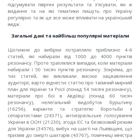
підсумувати піврічні результати та з’ясувати, які ж
видання та на які тематики пишуть про Україну
регулярно та як це все може впливати на український
імідж.
Загальні дані та найбільш популярні матеріали
Щотижня до вибірки потрапляло приблизно 4-6
статей, які набирали від 1000 до 4000 пунктів
резонансу. Проте траплялися випадки, коли матеріали
набирали і 50 тисяч пунктів резонансу. Зокрема, до
тих статей, які викликали високе зацікавлення
аудиторії, варто віднести: статтю про таємний мирний
план для України та Росії (понад 54 тисячі резонансу),
матеріали про бої в Авдіївці (понад 60 тисяч
резонансу), нелегальний видобуток бурштину
(16256), варіанти та стратегію боротьби з
сепаратистами (24371), антиізраїльське голосування
України в ООН (21230), згода ЄС та безвізовий режим
для України (34576), вибух на шахті на Львівщині, що
призвів до смерті шахтарів (43767), помічниці міністра