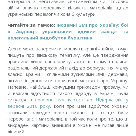
матеріалів з негативним сентиментом чи стосовно
війни значно переважає кількість матеріалів щодо
українських перемог чи хоча б культури.
Читайте за темою:
Іноземні ЗМІ про Україну: бої
в Авдіївці, український «дикий захід» та
нелегальний видобуток бурштину
Дехто може заперечити, мовляв в країні – війна, тому і
пишуть про військову тематику. Але це твердження
правдиве лише наполовину, адже в цьому і полягає
раціональний державний підхід до формування іміджу
власної країни – спільними зусиллями ЗМІ, держави,
активістів доносити позитивні меседжі про Україну.
Напевне, найбільш кричущим прикладом провалу, чи
й взагалі відсутності такого підходу в Україні, була
ситуація з
поверненням картин до Нідерландів у
вересні 2016 року
, коли про цей здобуток України
написали заледве кілька видань (і то це були
нерезонансні матеріали), в той час коли про те, що ці
викрадені картини знайшли в Україні не писав лише
лінивий.