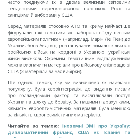
часто поєднуючи їх з двома великими світовими
тенденціями: нерегульованою політикою Росії та
санкціями й виборами у США.
Серед матеріалів стосовно АТО та Криму найчастіше
фігурували такі тематики як: заборона в’їзду певним
європейським політикам (наприклад, Марін Ле Пен) до
України, бої в Авдіївці, розташування чималої кількості
російських військ на кордоні з Україною, українські
жінки-військові. Окремим тематичним відгалуженням
можна визначити матеріали про військову співпрацю зі
США (3 матеріали за час вибірки).
Ще однією темою, яку ми визначаємо як найбільш
популярну, була євроінтеграція, де видання писали
про голландський фактор та висвітлювали поступ
України на шляху до безвізу. За нашими підрахункaми,
кількість єврооптимістичних матеріалів була меншою
за кількість європесимістичних матеріалів.
Читайте за темою:
Іноземні ЗМІ про Україну:
дипломатичний фріланс, США vs Іспанія та