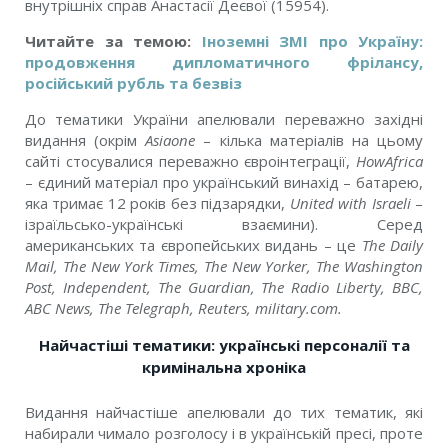
внутрішніх справ Анастасії Деєвої (15954).
Читайте за темою:
Іноземні ЗМІ про Україну:
продовження дипломатичного фрілансу,
російський рубль та безвіз
До тематики України апелювали переважно західні
видання (окрім
Asiaone
– кілька матеріалів на цьому
сайті стосувалися переважно євроінтеграції,
HowAfrica
– єдиний матеріал про український винахід – батарею,
яка тримає 12 років без підзарядки,
United
with
Israeli
–
ізраїльсько-українські взаємини). Серед
американських та європейських видань – це
The Daily
Mail, The New York Times, The New Yorker, The Washington
Post, Independent, The Guardian, The Radio Liberty, BBC,
ABC News, The Telegraph, Reuters, military.com.
Найчастіші тематики: українські персоналії та
кримінальна хроніка
Видання найчастіше апелювали до тих тематик, які
набирали чимало розголосу і в українській пресі, проте