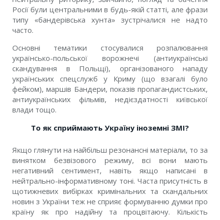
Росії були центральними в будь-якій статті, але фрази
типу «бандерівська хунта» зустрічалися не надто
часто.
Основні тематики стосувалися розпалювання
українсько-польської ворожнечі (антиукраїнські
скандування в Польщі), організованого нападу
українських спецслужб у Криму (що взагалі було
фейком), маршів Бандери, показів пропагандистських,
антиукраїнських фільмів, недієздатності київської
влади тощо.
То як сприймають Україну іноземні ЗМІ?
Якщо глянути на найбільш резонансні матеріали, то за
винятком безвізового режиму, всі вони мають
негативний сентимент, навіть якщо написані в
нейтрально-інформативному тоні. Часта присутність в
щотижневих вибірках кримінальних та скандальних
новин з України теж не сприяє формуванню думки про
країну як про надійну та процвітаючу. Кількість