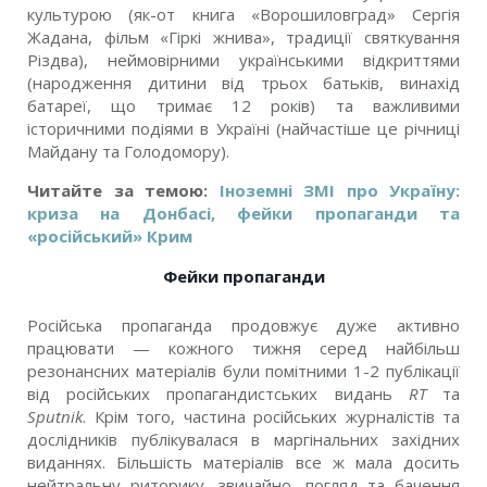
культурою (як-от книга «Ворошиловград» Сергія
Жадана, фільм «Гіркі жнива», традиції святкування
Різдва), неймовірними українськими відкриттями
(народження дитини від трьох батьків, винахід
батареї, що тримає 12 років) та важливими
історичними подіями в Україні (найчастіше це річниці
Майдану та Голодомору).
Читайте за темою:
Іноземні ЗМІ про Україну:
криза на Донбасі, фейки пропаганди та
«російський» Крим
Фейки пропаганди
Російська пропаганда продовжує дуже активно
працювати — кожного тижня серед найбільш
резонансних матеріалів були помітними 1-2 публікації
від російських пропагандистських видань
RT
та
Sputnik
. Крім того, частина російських журналістів та
дослідників публікувалася в маргінальних західних
виданнях. Більшість матеріалів все ж мала досить
нейтральну риторику, звичайно, погляд та бачення