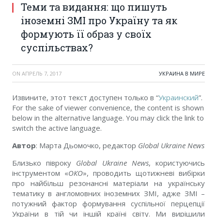
Теми та видання: що пишуть
іноземні ЗМІ про Україну та як
формують її образ у своїх
суспільствах?
ON
АПРЕЛЬ 7, 2017
УКРАИНА В МИРЕ
Извините, этот текст доступен только в “
Украинский
”.
For the sake of viewer convenience, the content is shown
below in the alternative language. You may click the link to
switch the active language.
Автор
: Марта Дьомочко, редактор
Global Ukraine News
Близько півроку
Global
Ukraine
News
, користуючись
інструментом «
ОКО
», проводить щотижневі вибірки
про найбільш резонансні матеріали на українську
тематику в англомовних іноземних ЗМІ, адже ЗМІ –
потужний фактор формування суспільної перцепції
України в тій чи іншій країні світу. Ми вирішили