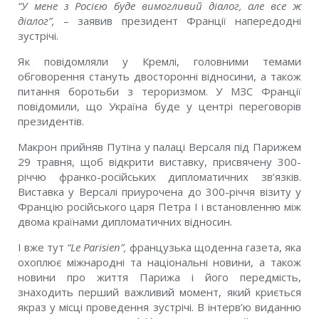
“
У мене з Росією буде вимогливий діалог, але все ж
діалог”
,
–
заявив президент Франції напередодні
зустрічі.
Як повідомляли у Кремлі
, головними темами
обговорення стануть двосторонні відносини, а також
питання боротьби з тероризмом. У МЗС Франції
повідомили, що Україна буде у центрі переговорів
президентів.
Макрон прийняв Путіна у палаці Версаля під Парижем
29 травня, щоб відкрити виставку, присвячену 300-
річчю франко-російських дипломатичних зв’язків.
Виставка у Версалі приурочена до 300-річчя візиту у
Францію російського царя Петра I і встановленню між
двома країнами дипломатичних відносин.
І вже тут
“
Le Parisien”,
французька щоденна газета, яка
охоплює міжнародні та національні новини, а також
новини про життя Парижа і його передмість,
знаходить перший важливий момент, який криється
якраз у місці проведення зустрічі. В інтерв’ю виданню