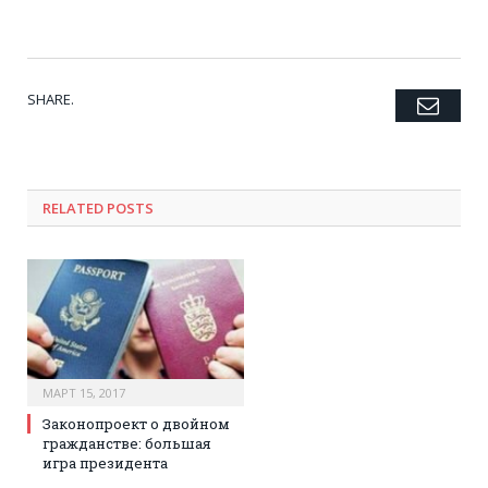
SHARE.
Emai
Twitter
Facebook
Google+
Pinterest
LinkedIn
Tumblr
RELATED POSTS
МАРТ 15, 2017
Законопроект о двойном
гражданстве: большая
игра президента