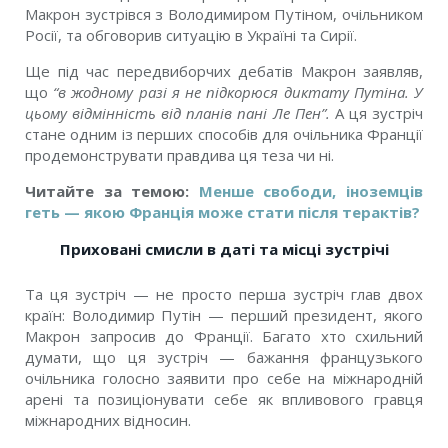
Макрон зустрівся з Володимиром Путіном, очільником
Росії, та обговорив ситуацію в Україні та Сирії.
Ще під час передвиборчих дебатів Макрон
заявляв
,
що
“
в жодному разі я не підкорюся диктату Путіна. У
цьому відмінність від планів пані Ле Пен”
.
А ця зустріч
стане одним із перших способів для очільника Франції
продемонструвати правдива ця теза чи ні.
Читайте за темою:
Менше свободи, іноземців
геть — якою Франція може стати після терактів?
Приховані смисли в даті та місці зустрічі
Та ця зустріч — не просто перша зустріч глав двох
країн: Володимир Путін — перший президент, якого
Макрон запросив до Франції. Багато хто схильний
думати, що ця зустріч — бажання французького
очільника голосно заявити про себе на міжнародній
арені та позиціонувати себе як впливового гравця
міжнародних відносин.