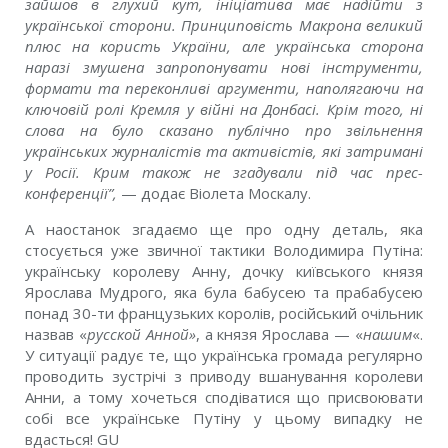
зайшов в глухий кут, ініціатива має надійти з
української сторони. Принциповість Макрона великий
плюс на користь України, але українська сторона
наразі змушена запропонувати нові інструменти,
формати та переконливі аргументи, наполягаючи на
ключовій ролі Кремля у війні на Донбасі. Крім того, ні
слова на було сказано публічно про звільнення
українських журналістів та активістів, які затримані
у Росії. Крим також не згадували під час прес-
конференції”
,
— додає Віолета Москалу.
А наостанок згадаємо ще про одну деталь, яка
стосується уже звичної тактики Володимира Путіна:
українську королеву Анну, дочку київського князя
Ярослава Мудрого, яка була бабусею та прабабусею
понад 30-ти французьких королів, російський очільник
назвав
«
русской Анной»
, а
князя Ярослава — «
нашим
«.
У ситуації радує те, що українська громада регулярно
проводить зустрічі з приводу вшанування королеви
Анни, а тому хочеться сподіватися що присвоювати
собі все українське Путіну у цьому випадку не
вдасться! GU