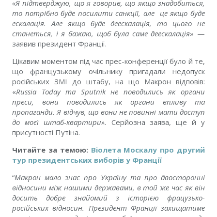
«Я підтверджую, що я говорив, що якщо знадобиться,
то потрібно буде посилити санкції, але це якщо буде
ескалація. Але якщо буде деескалація, то цього не
станеться, і я бажаю, щоб була саме деескалація
» —
заявив президент Франції
.
Цікавим моментом під час прес-конференції було й те,
що французькому очільнику пригадали недопуск
російських ЗМІ до штабу, на що Макрон
відповів
:
«
Russia Today та Sputnik не поводились як органи
преси, вони поводились як органи впливу та
пропаганди. Я відчув, що вони не повинні мати доступ
до моєї штаб-квартири».
Серйозна заява, ще й у
присутності Путіна.
Читайте за темою:
Віолета Москалу про другий
тур президентських виборів у Франції
“
Макрон мало знає про Україну та про двосторонні
відносини між нашими державами, в той же час як він
досить добре знайомий з історією фрацузько-
російських відносин. Президент Франції захищатиме