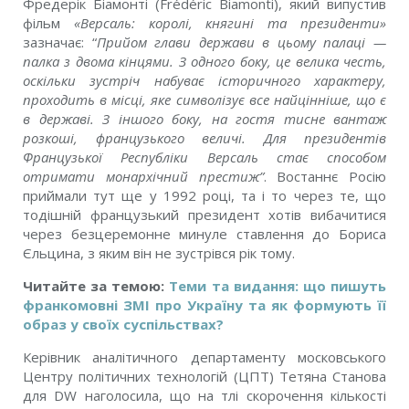
Фредерік Біамонті (Frédéric Biamonti), який випустив
фільм
«Версаль: королі, княгині та президенти»
зазначає: “
Прийом глави держави в цьому палаці —
палка з двома кінцями. З одного боку, це велика честь,
оскільки зустріч набуває історичного характеру,
проходить в місці, яке символізує все найцінніше, що є
в державі. З іншого боку, на гостя тисне вантаж
розкоші, французького величі. Для президентів
Французької Республіки Версаль стає способом
отримати монархічний престиж”
. Востаннє Росію
приймали тут ще у 1992 році, та і то через те, що
тодішній французький президент хотів вибачитися
через безцеремонне минуле ставлення до Бориса
Єльцина, з яким він не зустрівся рік тому.
Читайте за темою:
Теми та видання: що пишуть
франкомовні ЗМІ про Україну та як формують її
образ у своїх суспільствах?
Керівник аналітичного департаменту московського
Центру політичних технологій (ЦПТ) Тетяна Станова
для DW наголосила
, що на тлі скорочення кількості