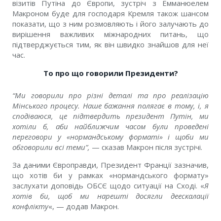
візитів Путіна до Європи, зустріч з Емманюелем
Макроном буде для господаря Кремля також шансом
показати, що з ним розмовляють і його залучають до
вирішення важливих міжнародних питань, що
підтверджується тим, як він швидко знайшов для неї
час.
То про що говорили Президенти?
“
Ми говорили про різні деталі та про реалізацію
Мінського процесу. Наше бажання полягає в тому, і, я
сподіваюся, це підтвердить президент Путін, ми
хотіли б, аби найближчим часом були проведені
переговори у «нормандському форматі» і щоби ми
обговорили всі теми”
,
—
сказав Макрон
після зустрічі.
За даними Європравди,
Президент Франції зазначив,
що хотів би у рамках «нормандського формату»
заслухати доповідь ОБСЄ щодо ситуації на Сході. «
Я
хотів би, щоб ми нарешті досягли деескалації
конфлікту
«
, — додав Макрон.