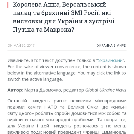
Королева Анна, Версальський
палац та брехливі ЗМІ Росії: які
висновки для України з зустрічі
Путіна та Макрона?
ON
МАЙ 30, 2017
УКРАИНА В МИРЕ
,
Извините, этот текст доступен только в “
Украинский
”.
For the sake of viewer convenience, the content is shown
below in the alternative language. You may click the link to
switch the active language.
Автор
: Марта Дьомочко, редактор
Global Ukraine News
Останній тиждень рясніє великими міжнародними
подіями: саміти НАТО та Великої Сімки, де «сильні
світу цього» роблять спроби домовитися між собою та
вирішити наявні міжнародні проблеми. Та попри це,
для України і цей тиждень розпочався з не менш
важливою події: новий президент Франції Емманюель