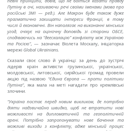
певні принципи, довів, що не боїться казати правду
Путіну в очі, називаючи речі своїми іменами (мова про
російські ЗМІ — ред.). Але Макрон буде також дуже
прагматично захищати інтереси Франції, в тому
числі й економічні. Він наполягає на виконанні мінських
угод, очікує на оціночну доповідь зі сторони ОБСЕ,
сподіваючись на “деескалацію” конфлікту між Україною
та Росією”
, — зазначає Віолета Москалу, ініціаторка
мережі
Global Ukrainians.
Сказали своє слово й українці: за день до зустрічі
лідерів країн активісти грузинської, української,
молдовської, литовської, сирійської громад провели
акцію під назвою
“Єдина Європа — проти політики
Путіна”
, яка мала на меті нагадати про кремлівські
злочини.
“
Україна постає перед новим викликом, де потрібно
діяти надзвичайно швидко, щоб не втратити нові
можливості на дипломатичній та геополітичній
арені. Потрібно запропонувати нове бачення та
можливі виходи з конфлікту, адже мінський процес