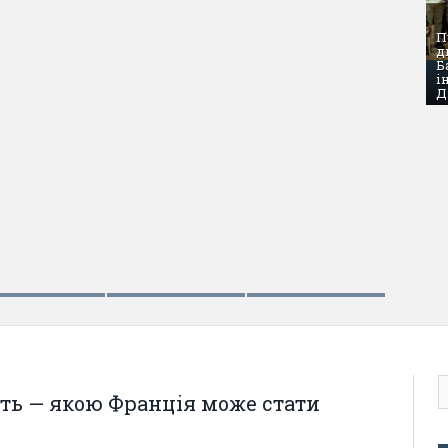
П
д
Б
і
Д
ЧЕРВЕН
кої преси: травень 2017 року
Дире
еть — якою Франція може стати