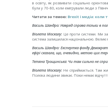
в освіту, як розвивати соціально орієнтов
була у 70-80, коли емігрували люди з Півні
Читати за темою:
Brexit і медіа: кол
Василь Шандро: Навряд справа тільки в пог
Віолета Москалу
:
Це проти системи. Ми зар
система залишилася національною. Великі 
Василь Шандро: Експертка фонду Демократич
ефірі сказала, що, очевидно, метою цих те
Тетяна Трощинська: Чи там сильно не спр
Віолета Москалу
:
Не сприймається. Там жит
Психіка людини звикає. Поки немає відчутт