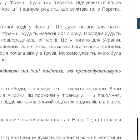
у у Франції було три теракти. Відчувається вплив
ранції і відчула радість, що вилітаю не з Парижа,
тичні події у Франції. Це дуже погано для партії
у Франції будуть навесні 2017 року. Погляди будуть
о праворадикальної партії. Це – погано для України.
ловину. Але я знаю, наскільки багато вони зробили.
осія почала війну в Грузії. Можемо уявити, якою була
асі.
адикали та інші політики, які претендуватимуть
 свободи, іноземців геть, закрити кордони. Вони
в з Африки, які прожили у Франції 2 — 3 покоління,
е відділяють маленький відсоток радикалів від інших.
д, коли я відпочивала щоліта в Ніцці. Те, що сталося
іті треба більше думати, як робити більше інвестицій