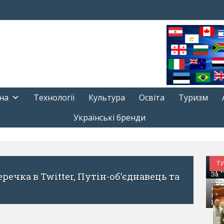
на
Технології
Культура
Освіта
Туризм
Українські бренди
Над
РЕФ
Т
суч
За
обр
і
по
Йог