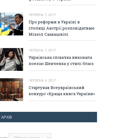
ЧЕРВЕНЬ 7, 2017
Про реформи в Україні в
столиці Австрії розповідатиме
Міхеіл Саакашвілі
ЧЕРВЕНЬ 7, 2017
Українська співачка виконала
поезію Шевченка у стилі блюз
ЧЕРВЕНЬ 6, 2017
Стартував Всеукраїнський
конкурс «Краща книга України»
АРХІВ
рхів