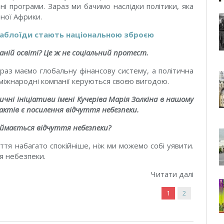
ані програми. Зараз ми бачимо наслідки політики, яка
чної Африки.
и таблоїди стають національною зброєю
аній освіті? Це ж не соціальний протест.
аз маємо глобальну фінансову систему, а політична
міжнародні компанії керуються своєю вигодою.
ні ініціативи імені Кучеріва Марія Золкіна в нашому
рактів є посилення відчуття небезпеки.
иймається відчуття небезпеки?
тя набагато спокійніше, ніж ми можемо собі уявити.
я небезпеки.
Читати далі
1
2