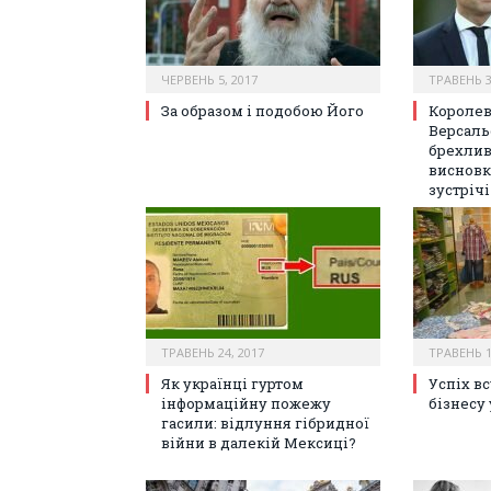
ЧЕРВЕНЬ 5, 2017
ТРАВЕНЬ 3
За образом і подобою Його
Королев
Версаль
брехливі
висновк
зустріч
ТРАВЕНЬ 24, 2017
ТРАВЕНЬ 1
Як українці гуртом
Успіх вс
інформаційну пожежу
бізнесу 
гасили: відлуння гібридної
війни в далекій Мексиці?