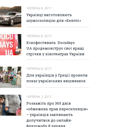
ЧЕРВЕНЬ 8, 2017
Українці виготовляють
шумоізоляцію для «Бентлі»
ЧЕРВЕНЬ 8, 2017
Кінофестиваль Docudays
UA продемонструє свої кращі
стрічки у кінотеатрах України
ЧЕРВЕНЬ 8, 2017
Для українців у Греції провели
показ українських вишиванок
ЧЕРВЕНЬ 7, 2017
Розкажіть про 365 днів
«обмежень прав переселенців»
– українців закликають
долучитися до онлайн-
флешмобу 8 червня