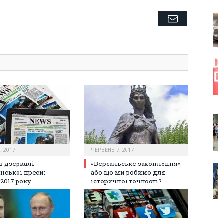
Twitter
Facebook
Google+
Pinterest
LinkedIn
Tumblr
Email
, 2017
ЧЕРВЕНЬ 7, 2017
в дзеркалі
«Версальське захоплення»
нської преси:
або що ми робимо для
2017 року
історичної точності?