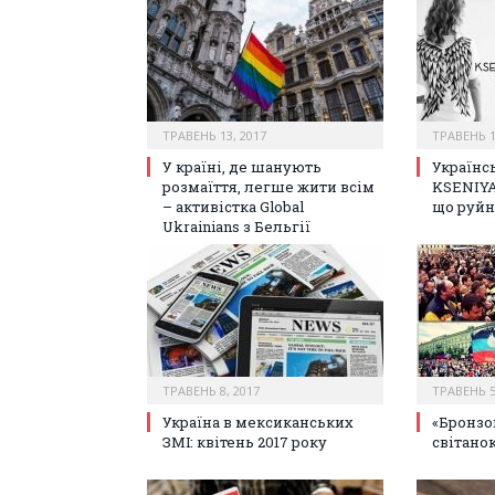
ТРАВЕНЬ 13, 2017
ТРАВЕНЬ 1
У країні, де шанують
Українс
розмаїття, легше жити всім
KSENIYA
– активістка Global
що руйн
Ukrainians з Бельгії
ТРАВЕНЬ 8, 2017
ТРАВЕНЬ 5
Україна в мексиканських
«Бронзов
ЗМІ: квітень 2017 року
світано