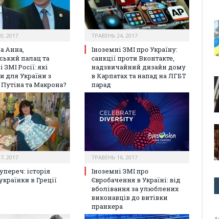
0, 2017
ТРАВЕНЬ 24, 2017
а Анна,
Іноземні ЗМІ про Україну:
ський палац та
санкції проти Вконтакте,
 ЗМІ Росії: які
надзвичайний дизайн дому
и для України з
в Карпатах та напад на ЛГБТ
і Путіна та Макрона?
парад
7, 2017
ТРАВЕНЬ 16, 2017
упереч: історія
Іноземні ЗМІ про
українки в Греції
Євробачення в Україні: від
вболівання за улюблених
виконавців до витівки
пранкера
А