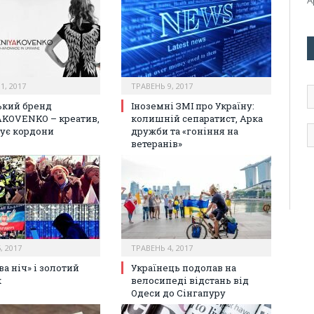
1, 2017
ТРАВЕНЬ 9, 2017
А
е
ький бренд
Іноземні ЗМІ про Україну:
п
KOVENKO – креатив,
колишній сепаратист, Арка
ує кордони
дружби та «гоніння на
ветеранів»
, 2017
ТРАВЕНЬ 4, 2017
а ніч» і золотий
Українець подолав на
к
велосипеді відстань від
Одеси до Сінгапуру