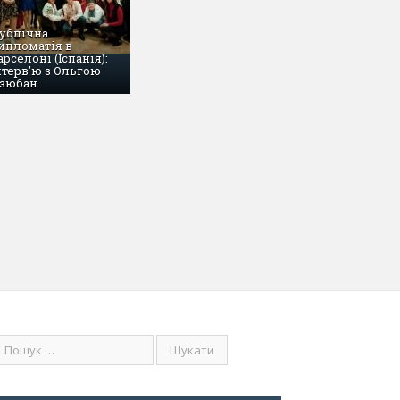
ублічна
ипломатія в
арселоні (Іспанія):
нтерв’ю з Ольгою
зюбан
Ь 8, 2017
ктор TI Хосе Угас: В Україні склалася атмосфе