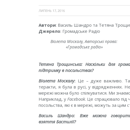
ЛИПЕНЬ 17, 2016
Автори
: Василь Шандро та Тетяна Трощи
Джерело
: Громадське Радіо
Віолета Москалу, Авторські права:
«Громадське радіо»
Тетяна Трощинська: Наскільки для гро
підтримку в посольствах?
Віолета Москалу
:
Це – дуже важливо. Так
теракти, я була в русі, у відрядженнях. Н
мережі можна було спілкуватися. Ми знаємо
Наприклад, у
Facebook
. Це спрацювало під 
посольства, які є в мережі, можуть за цим 
Василь Шандро: Вже можна говорити
взяття Бастилії?