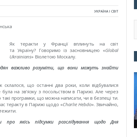
УКРАЇНА І СВІТ
нська
Як теракти у Франції вплинуть на світ
та Україну? Говоримо із засновницею «
Global
Ukrainians
» Віолетою Москалу.
мадян важливо розуміти, що вони можуть знайти
 склалося, що останні два роки, коли відбувалися
е була на зв’язку з посольством в Парижі. Але через
 такі програмки, що можна написати, чи в безпеці ти.
час теракту в Парижі щодо «
Charlie Hebdo
». Звичайно,
стежити.
 про якісь підсумки розслідування щодо Дня