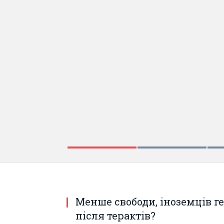
ЧЕРВЕНЬ 8, 2017
Україна в дзеркалі мексикансь
Менше свободи, іноземців г
після терактів?