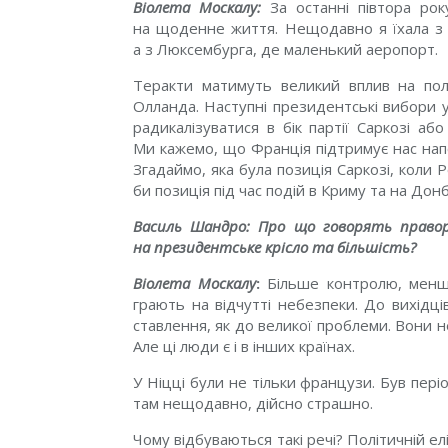
Віолета Москалу:
За останні півтора рок
на щоденне життя. Нещодавно я їхала з Ф
а з Люксембурга, де маленький аеропорт.
Теракти матимуть великий вплив на полі
Олланда. Наступні президентські вибори 
радикалізуватися в бік партії Саркозі аб
Ми кажемо, що Франція підтримує нас напо
Згадаймо, яка була позиція Саркозі, коли Р
би позиція під час подій в Криму та на Донб
Василь Шандро: Про що говорять правор
на президентське крісло та більшість?
Віолета Москалу
:
Більше контролю, менше
грають на відчутті небезпеки. До вихідці
ставлення, як до великої проблеми. Вони н
Але ці люди є і в інших країнах.
У Ніцці були не тільки французи. Був періо
там нещодавно, дійсно страшно.
Чому відбуваються такі речі? Політичній ел