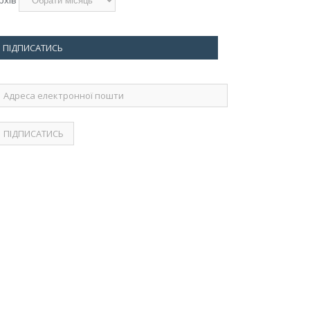
ПІДПИСАТИСЬ
дреса
лектронної
ошти