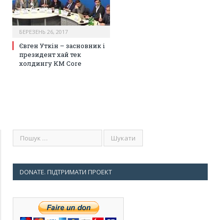
БЕРЕЗЕНЬ 26, 2017
Євген Уткін – засновник і
президент хай тек
холдингу KM Core
DONATE. ПІДТРИМАТИ ПРОЕКТ