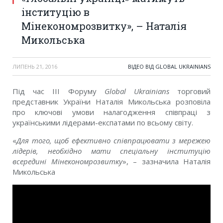
інституцію в
Мінекономрозвитку», – Наталія
Микольська
ЛИПЕНЬ 21, 2016
ВІДЕО ВІД GLOBAL UKRAINIANS
Під час ІІІ Форуму
Global Ukrainians
торговий
представник України Наталія Микольська розповіла
про ключові умови налагодження співпраці з
українськими лідерами-експатами по всьому світу.
«
Для того, щоб ефективно співпрацювати з мережею
лідерів, необхідно мати спеціальну інституцію
всередині Мінекономрозвитку
», – зазначила Наталія
Микольська