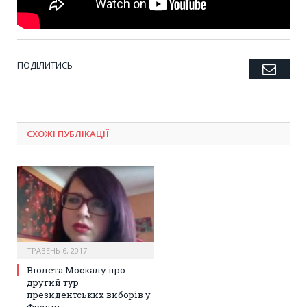
ПОДІЛИТИСЬ
Emai
Twitter
Facebook
Google+
Pinterest
LinkedIn
Tumblr
СХОЖІ ПУБЛІКАЦІЇ
ТРАВЕНЬ 6, 2017
Віолета Москалу про
другий тур
президентських виборів у
Франції