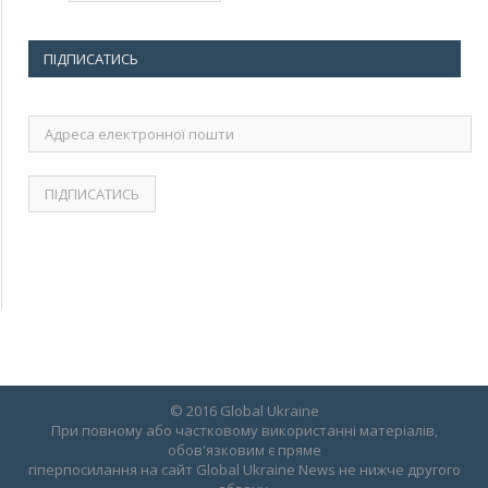
ПІДПИСАТИСЬ
Адреса
електронної
пошти
© 2016 Global Ukraine
При повному або частковому використанні матеріалів,
обов'язковим є пряме
гіперпосилання на сайт Global Ukraine News не нижче другого