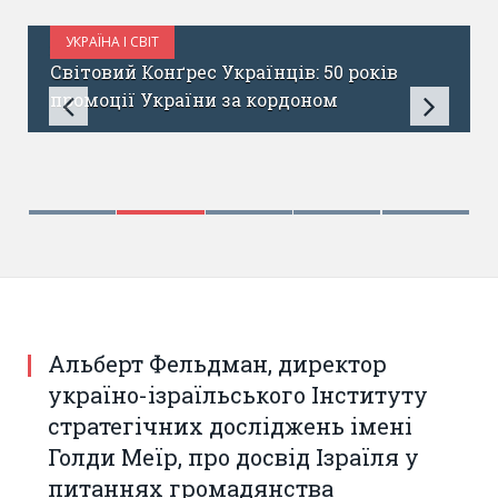
УКРАЇНА І СВІТ
ЖОВТЕНЬ 6, 2017
Світовий Конґрес Українців: 50 років
промоції України за кордоном
Альберт Фельдман, директор
україно-ізраїльського Інституту
стратегічних досліджень імені
Голди Меїр, про досвід Ізраїля у
питаннях громадянства