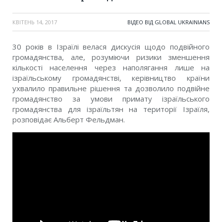
КВІТЕНЬ 14, 2017
ВІДЕО ВІД GLOBAL UKRAINIANS
30 років в Ізраїлі велася дискусія щодо подвійного
громадянства, але, розуміючи ризики зменшення
кількості населення через наполягання лише на
ізраїльському громадянстві, керівництво країни
ухвалило правильне рішення та дозволило подвійне
громадянство за умови примату ізраїльського
громадянства для ізраїльтян на території Ізраїля,
розповідає Альберт Фельдман.