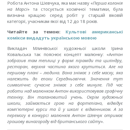
Робота Антона Шевчука, яка має назву «
Перша колонія
на Марсі
» та стосується космічної тематики, була
визнана кращою серед робіт у старшій віковій
категорії, учасникам якої від 12 до 18 років.
Читайте за темою:
Культові американські
комікси видадуть українською мовою
Викладач Млинівської художньої школи Ірина
Ковальська так пояснює концепт малюнку: «А
нтон
зобразив там теплиці у формі піраміди та циліндру,
ресторан, верхня частина якого крутиться. Але на
першому плані – людина. Вона знімає з себе маску, яка
належить до епохи Середньовіччя. Значення тут
символічне: сучасне знімає з себе минуле. Під час
роботи над малюнком Антон використовував графічну
техніку. Він талановитий учень. Окрім художньої
школи, займається грою на фортепіано, відвідує
комп’ютерні курси та й у школі є відмінником. А за
перемогу в конкурсі малюнків Антон Шевчук отримає
грошову винагороду від британського сайту
».