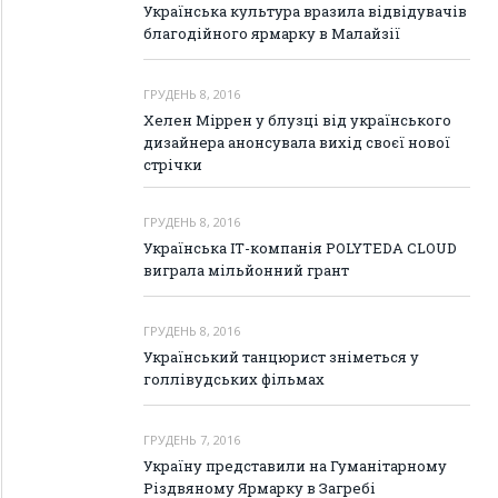
Українська культура вразила відвідувачів
благодійного ярмарку в Малайзії
ГРУДЕНЬ 8, 2016
Хелен Міррен у блузці від українського
дизайнера анонсувала вихід своєї нової
стрічки
ГРУДЕНЬ 8, 2016
Українська ІТ-компанія POLYTEDA CLOUD
виграла мільйонний грант
ГРУДЕНЬ 8, 2016
Український танцюрист зніметься у
голлівудських фільмах
ГРУДЕНЬ 7, 2016
Україну представили на Гуманітарному
Різдвяному Ярмарку в Загребі