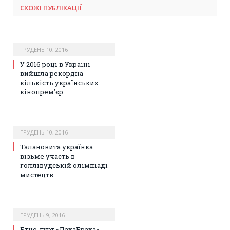
СХОЖІ ПУБЛІКАЦІЇ
ГРУДЕНЬ 10, 2016
У 2016 році в Україні
вийшла рекордна
кількість українських
кінопрем’єр
ГРУДЕНЬ 10, 2016
Талановита українка
візьме участь в
голлівудській олімпіаді
мистецтв
ГРУДЕНЬ 9, 2016
Етно-гурт «ДахаБраха»