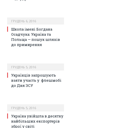
ГРУДЕНЬ 6, 2016
Школа імені Богдана
Осадчука: Україна та
Польща — пошук шляхів
до примирення
ГРУДЕНЬ 5, 2016
Українців запрошують
взяти участь у флешмобі
до Дня ЗСУ
ГРУДЕНЬ 5, 2016
Україна увійшла в десятку
найбільших експортерів
зброї у світі