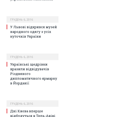
ГРУДЕНЬ 6, 2016
У Львові відкрився музей
народного одягу з усіх
куточків України
ГРУДЕНЬ 6, 2016
Українські щедрівки
вразили відвідувачів
Різдвяного
дипломатичного ярмарку
в Йорданії
ГРУДЕНЬ 6, 2016
Дні Києва вперше
відбудуться в Тель-Авіві