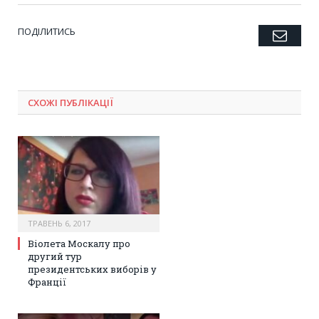
ПОДІЛИТИСЬ
Emai
Twitter
Facebook
Google+
Pinterest
LinkedIn
Tumblr
СХОЖІ ПУБЛІКАЦІЇ
ТРАВЕНЬ 6, 2017
Віолета Москалу про
другий тур
президентських виборів у
Франції