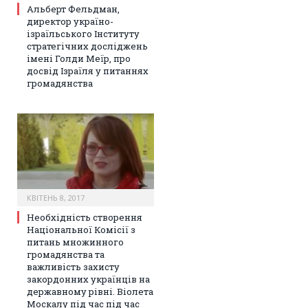
Альберт Фельдман,
директор україно-
ізраїльського Інституту
стратегічних досліджень
імені Голди Меїр, про
досвід Ізраїля у питаннях
громадянства
КВІТЕНЬ 8, 2017
Необхідність створення
Національної Комісії з
питань множинного
громадянства та
важливість захисту
закордонних українців на
державному рівні. Віолета
Москалу під час під час