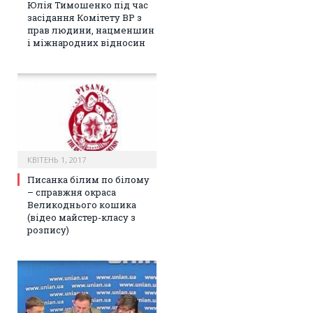
Юлія Тимошенко під час
засідання Комітету ВР з
прав людини, нацменшин
і міжнародних відносин
КВІТЕНЬ 1, 2017
Писанка білим по білому
– справжня окраса
Великоднього кошика
(відео майстер-класу з
розпису)