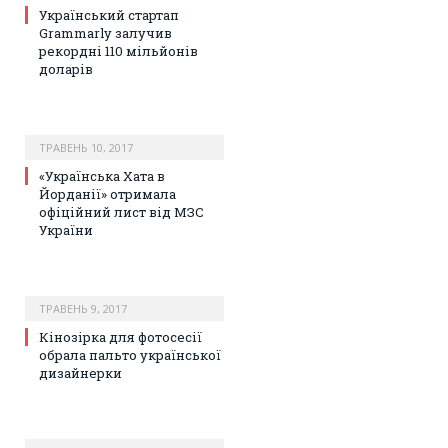
Український стартап
Grammarly залучив
рекордні 110 мільйонів
доларів
ТРАВЕНЬ 10, 2017
«Українська Хата в
Йорданії» отримала
офіційний лист від МЗС
України
ТРАВЕНЬ 9, 2017
Кінозірка для фотосесії
обрала пальто української
дизайнерки