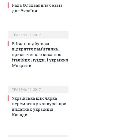
Рада ЄС схвалила безвіз
для України
ТРАВЕНЬ 11, 2017
В Італії відбулося
відкриття пам’ятника,
присвяченого коханню
італійця Луїджі і українки
Мокрини
ТРАВЕНЬ 11, 2017
Українська школярка
перемогла у конкурсі про
видатних українців
Канади