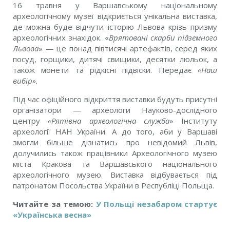
16 травня у Варшавському національному
археологічному музеї відкриється унікальна виставка,
де можна буде відчути історію Львова крізь призму
археологічних знахідок. «
Врятовані скарби підземного
Львова
» — це понад півтисячі артефактів, серед яких
посуд, горщики, дитячі свищики, десятки люльок, а
також монети та рідкісні підвіски. Передає
«Наш
вибір».
Під час офіційного відкриття виставки будуть присутні
організатори — археологи Науково-дослідного
центру
«Рятівна археологічна служба
» Інституту
археології НАН України. А до того, аби у Варшаві
змогли більше дізнатись про невідомий Львів,
долучились також працівники Археологічного музею
міста Кракова та Варшавського національного
археологічного музею. Виставка відбувається під
патронатом Посольства України в Республіці Польща.
Читайте за темою:
У Польщі незабаром стартує
«Українська весна»