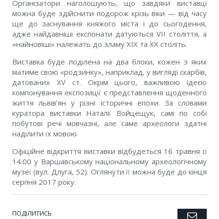
Організатори наголошують, що завдяки виставці
можна буде здійснити подорож крізь віки — від часу
ще до заснування княжого міста і до сьогодення,
адже найдавніші експонати датуються VІІ століття, а
«найновіші» належать до зламу ХІХ та ХХ століть.
Виставка буде поділена на два блоки, кожен з яких
матиме свою «родзинку», наприклад, у вигляді скарбів,
датованих XV ст. Окрім цього, важливою ідеєю
компонування експозиції є представлення щоденного
життя львів’ян у різні історичні епохи. За словами
куратора виставки Наталії Войцещук, самі по собі
побутові речі мовчазні, але саме археологи здатні
наділити їх мовою.
Офіційне відкриття виставки відбудеться 16 травня о
14.00 у Варшавському національному археологічному
музеї (вул. Длуга, 52). Оглянути її можна буде до кінця
серпня 2017 року.
ПОДІЛИТИСЬ
Emai
Twitter
Facebook
Google+
Pinterest
LinkedIn
Tumblr