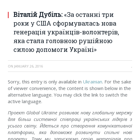
Віталій Дубіль:
«За останні три
роки у США сформувалась нова
генерація українців-волонтерів,
яка стала головною рушійною
силою допомоги Україні»
ON
JANUARY 26, 2016
,
Sorry, this entry is only available in
Ukrainian
. For the sake
of viewer convenience, the content is shown below in the
alternative language. You may click the link to switch the
active language.
Проект Global Ukraine розвиває нову глобальну мережу
для більш системної співпраці українських лідерів з
усього світу. Йдеться про створення комунікативної
платформи, яка допоможе розвинути спільні нові
проекти. Тому ми запускаємо серію матеріалів про