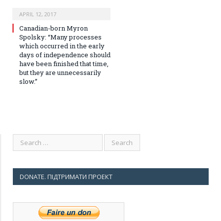
APRIL 12, 2017
Canadian-born Myron
Spolsky: “Many processes
which occurred in the early
days of independence should
have been finished that time,
but they are unnecessarily
slow.”
DONATE. ПІДТРИМАТИ ПРОЕКТ