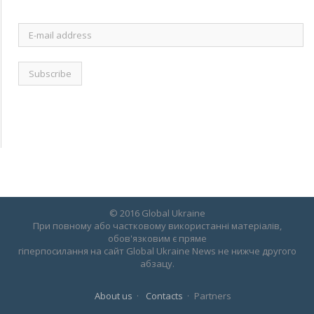
E-
mail
address
© 2016 Global Ukraine
При повному або частковому використанні матеріалів,
обов'язковим є пряме
гіперпосилання на сайт Global Ukraine News не нижче другого
абзацу.
About us
Contacts
Partners