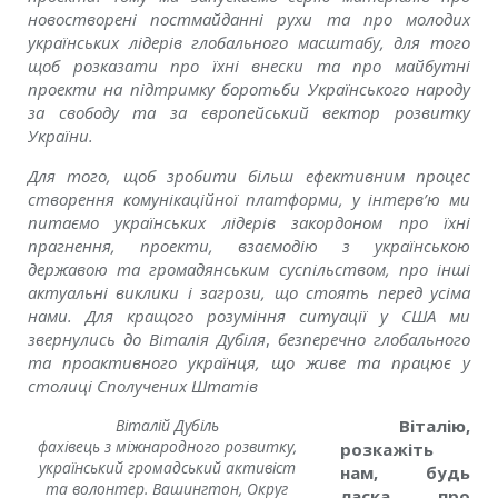
новостворені постмайданні рухи та про молодих
українських лідерів глобального масштабу, для того
щоб розказати про їхні внески та про майбутні
проекти на підтримку боротьби Українського народу
за свободу та за європейський вектор розвитку
України.
Для того, щоб зробити більш ефективним процес
створення комунікаційної платформи, у інтерв’ю ми
питаємо українських лідерів закордоном про їхні
прагнення, проекти, взаємодію з українською
державою та громадянським суспільством, про інші
актуальні виклики і загрози, що стоять перед усіма
нами. Для кращого розуміння ситуації у США ми
звернулись до
Віталія Дубіля
,
безперечно глобального
та проактивного українця, що живе та працює у
столиці Сполучених Штатів
Віталій Дубіль
Віталію,
фахівець з міжнародного розвитку,
розкажіть
український громадський активіст
нам, будь
та волонтер. Вашингтон, Округ
ласка, про