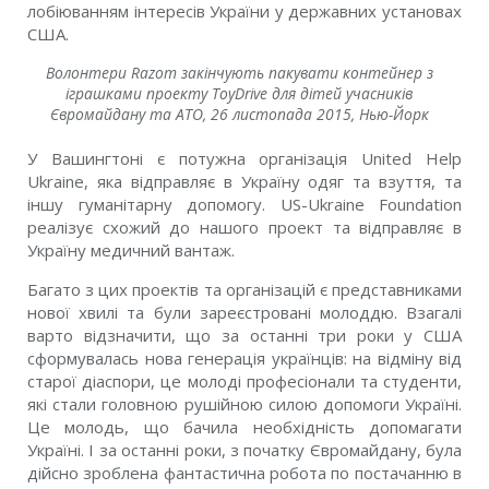
лобіюванням інтересів України у державних установах
США.
Волонтери Razom закінчують пакувати контейнер з
іграшками проекту ToyDrive для дітей учасників
Євромайдану та АТО, 26 листопада 2015, Нью-Йорк
У Вашингтоні є потужна організація United Help
Ukraine, яка відправляє в Україну одяг та взуття, та
іншу гуманітарну допомогу. US-Ukraine Foundation
реалізує схожий до нашого проект та відправляє в
Україну медичний вантаж.
Багато з цих проектів та організацій є представниками
нової хвилі та були зареєстровані молоддю. Взагалі
варто відзначити, що за останні три роки у США
сформувалась нова генерація українців: на відміну від
старої діаспори, це молоді професіонали та студенти,
які стали головною рушійною силою допомоги Україні.
Це молодь, що бачила необхідність допомагати
Україні. І за останні роки, з початку Євромайдану, була
дійсно зроблена фантастична робота по постачанню в