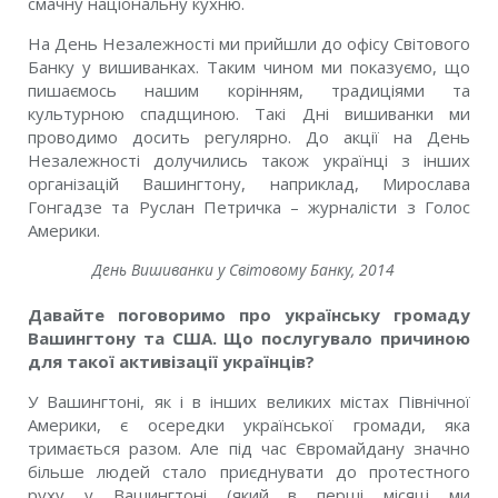
смачну національну кухню.
На День Незалежності ми прийшли до офісу Світового
Банку у вишиванках. Таким чином ми показуємо, що
пишаємось нашим корінням, традиціями та
культурною спадщиною. Такі Дні вишиванки ми
проводимо досить регулярно. До акції на День
Незалежності долучились також українці з інших
організацій Вашингтону, наприклад, Мирослава
Гонгадзе та Руслан Петричка – журналісти з Голос
Америки.
День Вишиванки у Світовому Банку, 2014
Давайте поговоримо про українську громаду
Вашингтону та США. Що послугувало причиною
для такої активізації українців?
У Вашингтоні, як і в інших великих містах Північної
Америки, є осередки української громади, яка
тримається разом. Але під час Євромайдану значно
більше людей стало приєднувати до протестного
руху у Вашингтоні (який в перші місяці ми