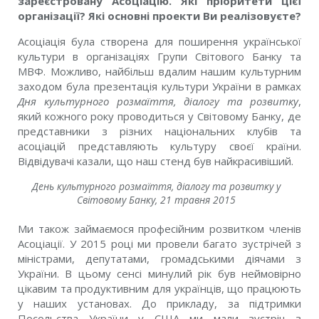
зареєстровану Асоціацію. Які пріоритети цієї
організації? Які основні проекти Ви реалізовуєте?
Асоціація була створена для поширення української
культури в організаціях Групи Світового Банку та
МВФ. Можливо, найбільш вдалим нашим культурним
заходом була презентація культури України в рамках
Дня культурного розмаїття, діалогу та розвитку
,
який кожного року проводиться у Світовому Банку, де
представники з різних національних клубів та
асоціацій представляють культуру своєї країни.
Відвідувачі казали, що наш стенд був найкрасивіший.
День культурного розмаїття, діалогу та розвитку у
Світовому Банку, 21 травня 2015
Ми також займаємося професійним розвитком членів
Асоціації. У 2015 році ми провели багато зустрічей з
міністрами, депутатами, громадськими діячами з
України. В цьому сенсі минулий рік був неймовірно
цікавим та продуктивним для українців, що працюють
у наших установах. До прикладу, за підтримки
Посольства України у США ми мали зустріч з