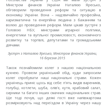
Міністром фінансів України Наталією Яресько,
обговорили проведення реформ та ситуацію в
економіці України. Вона – надзвичайно професійна,
харизматична та енергійна людина з бажанням та
волею до проведення реформ. Мали цікаві зустрічі з
Головою НБУ, міністрами аграрної політики,
енергетики та вугільної промисловості, економічного
розвитку та торгівлі, депутатами та громадськими
діячами.
Зустріч з Наталією Яресько, Міністром фінансів України,
16 березня 2015
Також познайомили колег з нашою національною
кухнею. Провели український обід, куди запросили
колег спробувати наші національні страви. Кожен
українець приніс щось від себе: п’ять видів вареників,
голубці, котлети, шуба, олів’є, кутя, крабовий салат,
сирники та багато інших смачних національних страв.
Ще тоді почув, що деякі гості вже напівжартома
розмірковують над переїздом в Україну через нашу