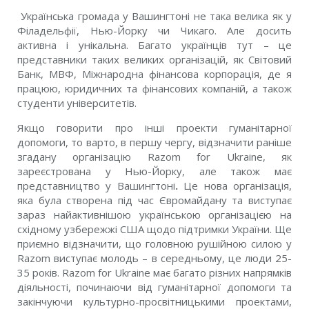
Українська громада у Вашингтоні не така велика як у
Філадельфії, Нью-Йорку чи Чикаго. Але досить
активна і унікальна. Багато українців тут – це
представники таких великих організацій, як Світовий
Банк, МВФ, Міжнародна фінансова корпорація, де я
працюю, юридичних та фінансових компаній, а також
студенти університетів.
Якщо говорити про інші проекти гуманітарної
допомоги, то варто, в першу чергу, відзначити раніше
згадану організацію Razom for Ukraine, як
зареєстрована у Нью-Йорку, але також має
представництво у Вашингтоні
.
Це нова організація,
яка була створена під час Євромайдану та виступає
зараз найактивнішою українською організацією на
східному узбережжі США щодо підтримки України. Ще
приємно відзначити, що головною рушійною силою у
Razom виступає молодь – в середньому, це люди 25-
35 років. Razom for Ukraine має багато різних напрямків
діяльності, починаючи від гуманітарної допомоги та
закінчуючи культурно-просвітницькими проектами,