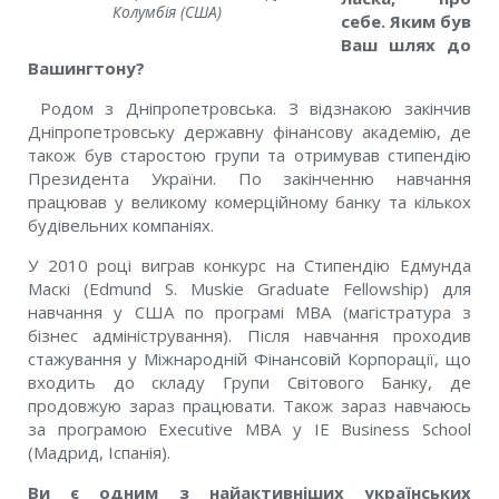
Колумбія (США)
себе. Яким був
Ваш шлях до
Вашингтону?
Родом з Дніпропетровська. З відзнакою закінчив
Дніпропетровську державну фінансову академію, де
також був старостою групи та отримував стипендію
Президента України. По закінченню навчання
працював у великому комерційному банку та кількох
будівельних компаніях.
У 2010 році виграв конкурс на Стипендію Едмунда
Маскі (Edmund S. Muskie Graduate Fellowship) для
навчання у США по програмі MBA (магістратура з
бізнес адміністрування). Після навчання проходив
стажування у Міжнародній Фінансовій Корпорації, що
входить до складу Групи Світового Банку, де
продовжую зараз працювати. Також зараз навчаюсь
за програмою Executive MBA у IE Business School
(Мадрид, Іспанія).
Ви є одним з найактивніших українських