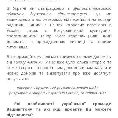
В Україні ми співпрацюємо з
Дніпропетровською
обласною державною адміністрацією.
Тут ми
взаємодіємо з волонтерами, які перейшли на посади
радників. Одним із наших ключових партнерів в
Україні також є Всеукраїнський культурно-
просвітницький центр «
Нове життя
» (Київ), який
допомагає з проходженням митниці та іншими
питаннями.
В інформаційному полі ми отримуємо велику допомогу
від
Голосу Америки
. У нас вже було кілька інтерв’ю та
сюжетів про наш проект, чим допомогли нам залучити
нових донорів та відзвітувати про вже досягнуті
результати.
Інтерв’ю у прямому ефірі Голосу Америки щодо
результатів Support Hospitals in Ukraine, 16 серпня 2015
Які особливості української громади
Вашингтону та які інші проекти Ви можете
відзначити?