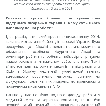
українського народу та проти злочинного уряду
Януковича, 12 грудня 2013
Розкажіть трохи більше про гуманітарну
підтримку лікарень в Україні. В чому суть цього
напрямку Вашої роботи?
Ідея реалізувати такий проект з’явилася влітку 2014,
коли велися активні бойові дії на сході України. Було
зрозуміло, що в Україні є велика нестача медичного
обладнання, особливо хірургічного. Лікарі та
волонтери робили та роблять неймовірне, рятуючи
наших хлопців з мінімальним забезпеченням. Так і
з’явилася ідея підтримати медиків та відправляти з
США в Україну медичний гуманітарний вантаж,
здебільшого хірургічного напрямку, оскільки ми
фокусуємося саме на тих лікарнях, які працювали з
пораненими військовими з АТО.
Раніше у нас не було жодного досвіду роботи у
медичній сфері та корисних контактів, та це був
перший такий великий та складний гуманітарний