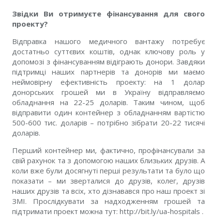
Звідки Ви отримуєте фінансування для свого
проекту?
Відправка нашого медичного вантажу потребує
достатньо суттєвих коштів, однак ключову роль у
допомозі з фінансуванням відіграють донори. Завдяки
підтримці наших партнерів та донорів ми маємо
неймовірну ефективність проекту: на 1 долар
донорських грошей ми в Україну відправляємо
обладнання на 22-25 доларів. Таким чином, щоб
відправити один контейнер з обладнанням вартістю
500-600 тис. доларів – потрібно зібрати 20-22 тисячі
доларів.
Перший контейнер ми, фактично, профінансували за
свій рахунок та з допомогою наших близьких друзів. А
коли вже були досягнуті перші результати та було що
показати – ми зверталися до друзів, колег, друзів
наших друзів та всіх, хто дізнавався про наш проект зі
ЗМІ. Прослідкувати за надходженням грошей та
підтримати проект можна тут: http://bit.ly/ua-hospitals .