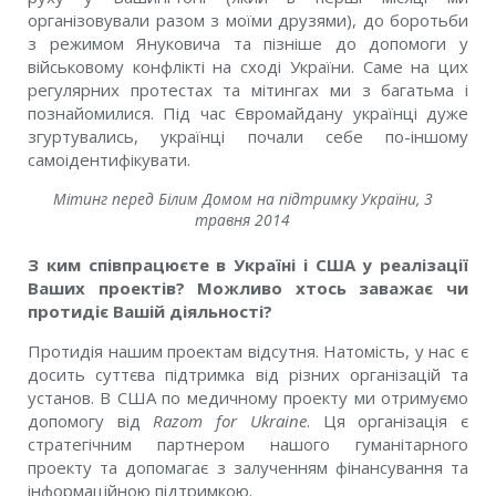
організовували разом з моїми друзями), до боротьби
з режимом Януковича та пізніше до допомоги у
військовому конфлікті на сході України. Саме на цих
регулярних протестах та мітингах ми з багатьма і
познайомилися. Під час Євромайдану українці дуже
згуртувались, українці почали себе по-іншому
самоідентифікувати.
Мітинг перед Білим Домом на підтримку України, 3
травня 2014
З ким співпрацюєте в Україні і США у реалізації
Ваших проектів? Можливо хтось заважає чи
протидіє Вашій діяльності?
Протидія нашим проектам відсутня. Натомість, у нас є
досить суттєва підтримка від різних організацій та
установ. В США по медичному проекту ми отримуємо
допомогу від
Razom for Ukraine
. Ця організація є
стратегічним партнером нашого гуманітарного
проекту та допомагає з залученням фінансування та
інформаційною підтримкою.