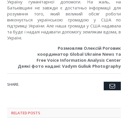
Україну гуманітарної допомоги. На жаль, на
Батьківщині не завжди є достатньо інформації для
розуміння того, який великий обсяг роботи
виконується українською громадою у США по
підтримці України. Але наша громада у США надавала
та буде і надалі надавати допомогу землякам вдома, в
Україні.
Розмовляв Олексій Роговик
координатор Global Ukraine News та
Free Voice Information Analysis Center
Деякі фото надані: Vadym Guliuk Photography
SHARE.
Emai
Twitter
Facebook
Google+
Pinterest
LinkedIn
Tumblr
RELATED POSTS