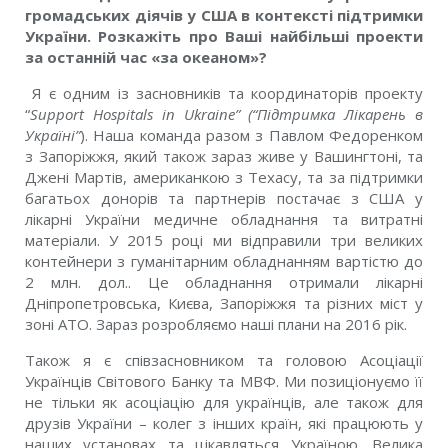
громадських діячів у США в контексті підтримки
України. Розкажіть про Ваші найбільші проекти
за останній час «за океаном»?
Я є одним із засновників та координаторів проекту
“
Support Hospitals in Ukraine
” (“Підтримка Лікарень в
Україні”
). Наша команда разом з Павлом Федоренком
з Запоріжжя, який також зараз живе у Вашингтоні, та
Джені Мартів, американкою з Техасу, та за підтримки
багатьох донорів та партнерів постачає з США у
лікарні України медичне обладнання та витратні
матеріали. У 2015 році ми відправили три великих
контейнери з гуманітарним обладнанням вартістю до
2 млн. дол.. Це обладнання отримали лікарні
Дніпропетровська, Києва, Запоріжжя та різних міст у
зоні АТО. Зараз розробляємо наші плани на 2016 рік.
Також я є співзасновником та головою Асоціації
Українців Світового Банку та МВФ. Ми позиціонуємо її
не тільки як асоціацію для українців, але також для
друзів України – колег з інших країн, які працюють у
наших установах та цікавляться Україною. Велика