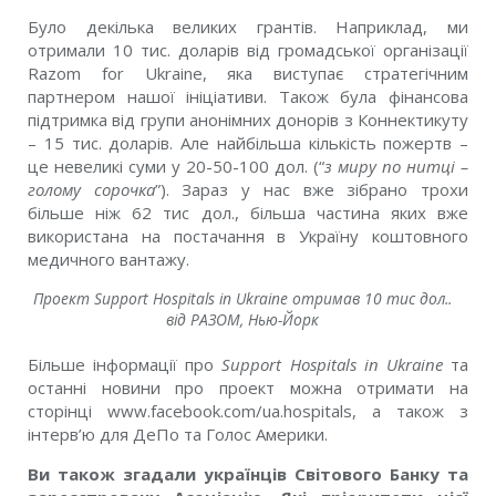
Було декілька великих грантів. Наприклад, ми
отримали 10 тис. доларів від громадської організації
Razom for Ukraine, яка виступає стратегічним
партнером нашої ініціативи. Також була фінансова
підтримка від групи анонімних донорів з Коннектикуту
– 15 тис. доларів. Але найбільша кількість пожертв –
це невеликі суми у 20-50-100 дол. (“
з миру по нитці –
голому сорочка
”). Зараз у нас вже зібрано трохи
більше ніж 62 тис дол., більша частина яких вже
використана на постачання в Україну коштовного
медичного вантажу.
Проект Support Hospitals in Ukraine отримав 10 тис дол..
від РАЗОМ, Нью-Йорк
Більше інформації про
Support Hospitals in Ukraine
та
останні новини про проект можна отримати на
сторінці www.facebook.com/ua.hospitals, а також з
інтерв’ю для ДеПо та Голос Америки.
Ви також згадали українців Світового Банку та