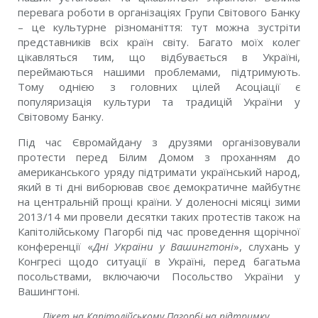
перевага роботи в організаціях Групи Світового Банку
– це культурне різноманіття: тут можна зустріти
представників всіх країн світу. Багато моїх колег
цікавляться тим, що відбувається в Україні,
переймаються нашими проблемами, підтримують.
Тому однією з головних цілей Асоціації є
популяризація культури та традицій України у
Світовому Банку.
Під час Євромайдану з друзями організовували
протести перед Білим Домом з проханням до
американського уряду підтримати український народ,
який в ті дні виборював своє демократичне майбутнє
на центральній прощі країни. У доленосні місяці зими
2013/14 ми провели десятки таких протестів також на
Капітолійському Пагорбі під час проведення щорічної
конференції «
Дні України у Вашингтоні
», слухань у
Конгресі щодо ситуації в Україні, перед багатьма
посольствами, включаючи Посольство України у
Вашингтоні.
Пікет на Капітолійському Пагорбі на підтримку