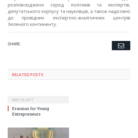
розповсюджено серед політиків та експертів,
депутатського корпусу та науковців, а також надіслано
до провідних експертно-аналітичних центрів
Зеленого континенту.
SHARE.
Emai
Twitter
Facebook
Google+
Pinterest
LinkedIn
Tumblr
RELATED POSTS
MAY 26, 2017
Erasmus for Young
Entrepreneurs