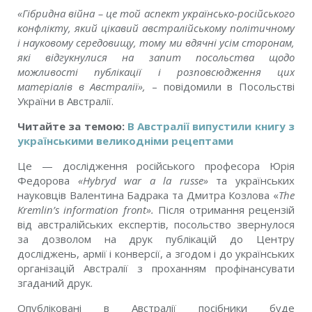
«Гібридна війна – це той аспект українсько-російського
конфлікту, який цікавий австралійському політичному
і науковому середовищу, тому ми вдячні усім сторонам,
які відгукнулися на запит посольства щодо
можливості публікації і розповсюдження цих
матеріалів в Австралії»
,
– повідомили в Посольстві
України в Австралії.
Читайте за темою:
В Австралії випустили книгу з
українськими великодніми рецептами
Це — дослідження російського професора Юрія
Федорова
«Hybryd war a la russe»
та українських
науковців Валентина Бадрака та Дмитра Козлова «
The
Kremlin’s information front».
Після отримання рецензій
від австралійських експертів, посольство звернулося
за дозволом на друк публікацій до Центру
досліджень, армії і конверсії, а згодом і до українських
організацій Австралії з проханням профінансувати
згаданий друк.
Опубліковані в Австралії посібники буде