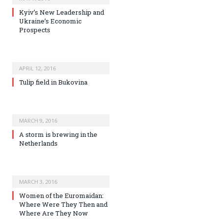
Kyiv’s New Leadership and
Ukraine’s Economic
Prospects
APRIL 12, 2016
Tulip field in Bukovina
MARCH 9, 2016
A storm is brewing in the
Netherlands
MARCH 3, 2016
Women of the Euromaidan:
Where Were They Then and
Where Are They Now