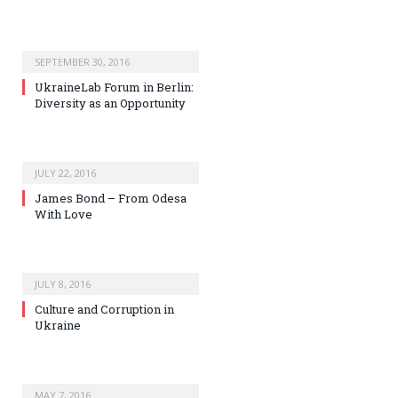
SEPTEMBER 30, 2016
UkraineLab Forum in Berlin:
Diversity as an Opportunity
JULY 22, 2016
James Bond – From Odesa
With Love
JULY 8, 2016
Culture and Corruption in
Ukraine
MAY 7, 2016