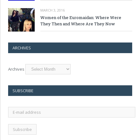
MARCH 3, 2016
Women of the Euromaidan: Where Were
They Then and Where Are They Now
ARCHIVES
Archives
SUBSCRIBE
E-
mail
address