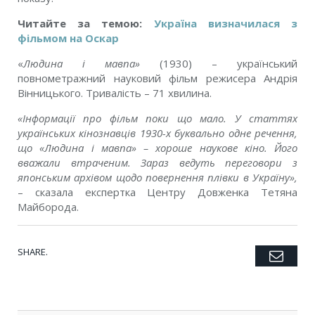
Читайте за темою:
Україна визначилася з
фільмом на Оскар
«
Людина і мавпа»
(1930) – український
повнометражний науковий фільм режисера Андрія
Вінницького. Тривалість – 71 хвилина.
«Інформації про фільм поки що мало. У статтях
українських кінознавців 1930-х буквально одне речення,
що «Людина і мавпа» – хороше наукове кіно. Його
вважали втраченим. Зараз ведуть переговори з
японським архівом щодо повернення плівки в Україну»,
– сказала експертка Центру Довженка Тетяна
Майборода.
SHARE.
Emai
Twitter
Facebook
Google+
Pinterest
LinkedIn
Tumblr