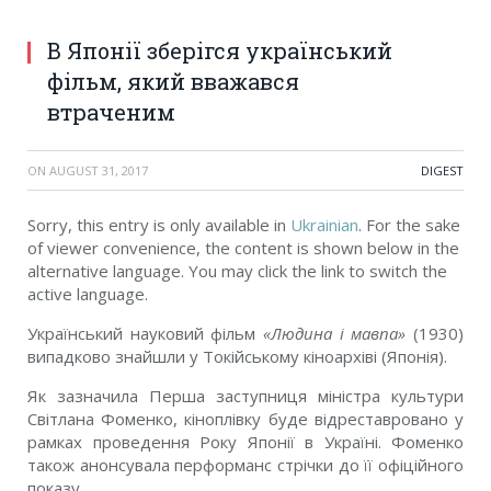
В Японії зберігся український
фільм, який вважався
втраченим
ON
AUGUST 31, 2017
DIGEST
Sorry, this entry is only available in
Ukrainian
. For the sake
of viewer convenience, the content is shown below in the
alternative language. You may click the link to switch the
active language.
Український науковий фільм
«Людина і мавпа»
(1930)
випадково знайшли у Токійському кіноархіві (Японія).
Як зазначила Перша заступниця міністра культури
Світлана Фоменко, кіноплівку буде відреставровано у
рамках проведення Року Японії в Україні. Фоменко
також анонсувала перформанс стрічки до її офіційного
показу.