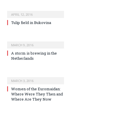
APRIL 12, 2016
Tulip field in Bukovina
MARCH 9, 2016
A storm is brewing in the
Netherlands
MARCH 3, 2016
Women of the Euromaidan:
Where Were They Then and
Where Are They Now