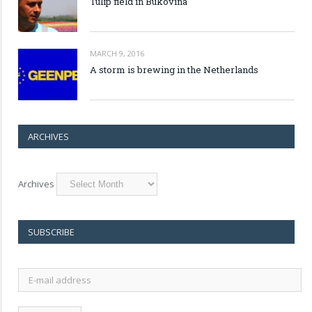
Tulip field in Bukovina
MARCH 9, 2016
A storm is brewing in the Netherlands
ARCHIVES
Archives
SUBSCRIBE
E-
mail
address