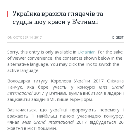
Українка вразила глядачів та
суддів шоу краси у В’єтнамі
ON
OCTOBER 14, 2017
DIGEST
Sorry, this entry is only available in
Ukrainian
. For the sake
of viewer convenience, the content is shown below in the
alternative language. You may click the link to switch the
active language.
Володарка титулу Королева України 2017 Сніжана
Танчук, яка бере участь у конкурсі
Miss Grand
International
2017 у В’єтнамі, зуміла вибитися в лідери і
зацікавити західні ЗМІ, пише Укрінформ.
Зазначається, що українці пророкують перемогу і
вважають її найбільш гідною учасницею конкурсу.
Фінал
Miss Grand International
2017 відбудеться 26
жовтня в місті Хошимін.