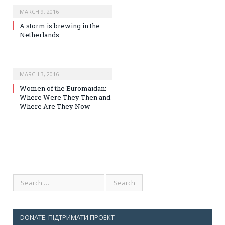
MARCH 9, 2016
A storm is brewing in the
Netherlands
MARCH 3, 2016
Women of the Euromaidan:
Where Were They Then and
Where Are They Now
DONATE. ПІДТРИМАТИ ПРОЕКТ