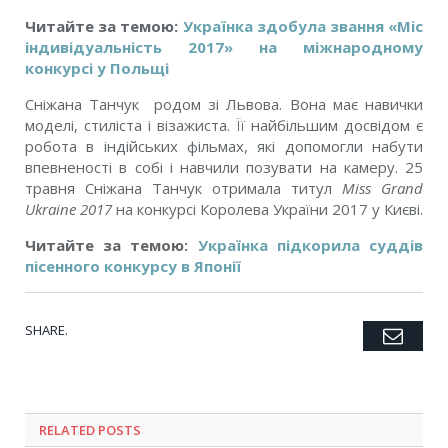
Читайте за темою:
Українка здобула звання «Міс
індивідуальність 2017» на міжнародному
конкурсі у Польщі
Сніжана Танчук родом зі Львова. Вона має навички
моделі, стиліста і візажиста. Її найбільшим досвідом є
робота в індійських фільмах, які допомогли набути
впевненості в собі і навчили позувати на камеру. 25
травня Сніжана Танчук отримала титул
Miss Grand
Ukraine 2017
на конкурсі Королева України 2017 у Києві.
Читайте за темою:
Українка підкорила суддів
пісенного конкурсу в Японії
SHARE.
Emai
Twitter
Facebook
Google+
Pinterest
LinkedIn
Tumblr
RELATED POSTS