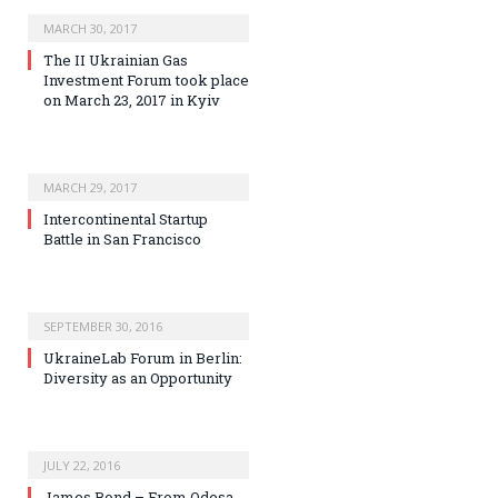
MARCH 30, 2017
The II Ukrainian Gas
Investment Forum took place
on March 23, 2017 in Kyiv
MARCH 29, 2017
Intercontinental Startup
Battle in San Francisco
SEPTEMBER 30, 2016
UkraineLab Forum in Berlin:
Diversity as an Opportunity
JULY 22, 2016
James Bond – From Odesa