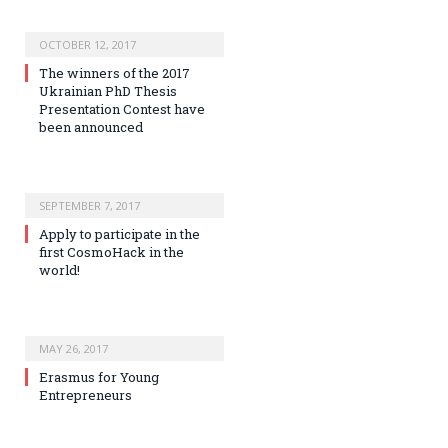
OCTOBER 12, 2017
The winners of the 2017
Ukrainian PhD Thesis
Presentation Contest have
been announced
SEPTEMBER 7, 2017
Apply to participate in the
first CosmoHack in the
world!
MAY 26, 2017
Erasmus for Young
Entrepreneurs