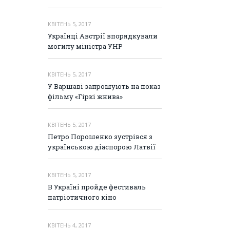
КВІТЕНЬ 5, 2017
Українці Австрії впорядкували
могилу міністра УНР
КВІТЕНЬ 5, 2017
У Варшаві запрошують на показ
фільму «Гіркі жнива»
КВІТЕНЬ 5, 2017
Петро Порошенко зустрівся з
українською діаспорою Латвії
КВІТЕНЬ 5, 2017
В Україні пройде фестиваль
патріотичного кіно
КВІТЕНЬ 4, 2017