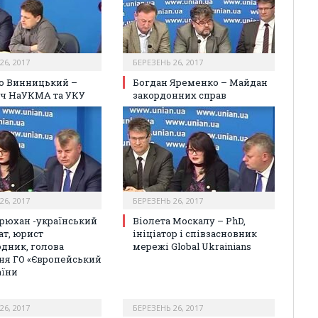
26, 2017
БЕРЕЗЕНЬ 26, 2017
о Винницький –
Богдан Яременко – Майдан
ч НаУКМА та УКУ
закордонних справ
26, 2017
БЕРЕЗЕНЬ 26, 2017
рюхан -український
Віолета Москалу – PhD,
т, юрист
ініціатор і співзасновник
дник, голова
мережі Global Ukrainians
ня ГО «Європейський
аїни
26, 2017
БЕРЕЗЕНЬ 26, 2017