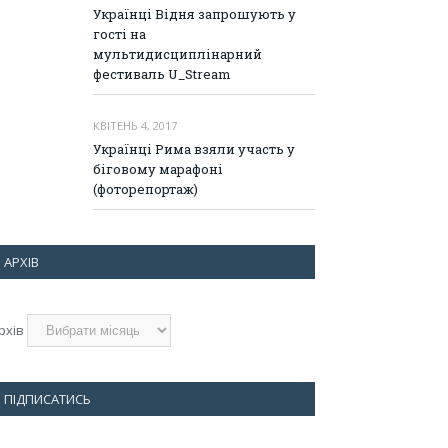
Українці Відня запрошують у
гості на
мультидисциплінарний
фестиваль U_Stream
КВІТЕНЬ 4, 2017
Українці Рима взяли участь у
біговому марафоні
(фоторепортаж)
АРХІВ
рхів
ПІДПИСАТИСЬ