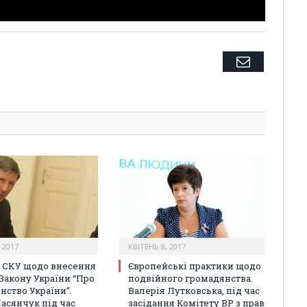
Twitter
Facebook
Google+
Pinterest
LinkedIn
Tumblr
Email
 2017
КВІТЕНЬ 8, 2017
 СКУ щодо внесення
Європейські практики щодо
 Закону України “Про
подвійного громадянства.
нство України”.
Валерія Лутковська, під час
Касянчук під час
засідання Комітету ВР з прав