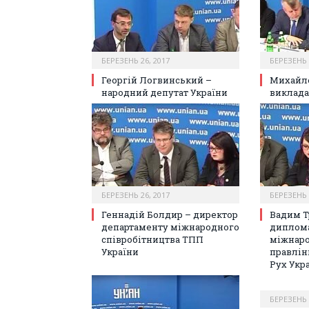
БЕРЕЗЕНЬ 26, 2017
БЕРЕЗЕНЬ 
Георгій Логвинський –
Михайл
народний депутат України
виклада
БЕРЕЗЕНЬ 26, 2017
БЕРЕЗЕНЬ 
Геннадій Болдир – директор
Вадим Т
департаменту міжнародного
диплома
співробітництва ТПП
міжнаро
України
правлін
Рух Укр
БЕРЕЗЕНЬ 