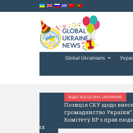
Global Ukrainians
Украї
ВІДЕО ВІД GLOBAL UKRAINIANS
КВІТЕНЬ 8, 2017
Позиція СКУ щодо внесення зм
рдонних
громадянство України”. Сергі
 під час
Комітету ВР з прав людини, 
жнародних