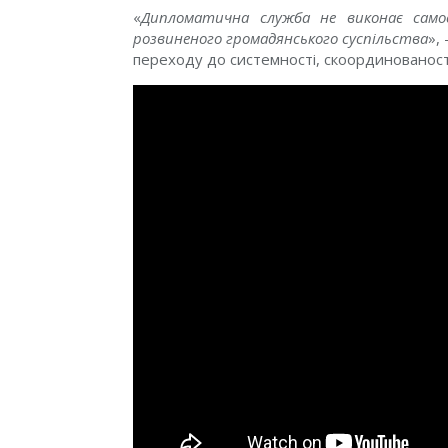
«
Дипломатична служба не виконає самост
розвиненого громадянського суспільства
»,
переходу до системності, скоординованості