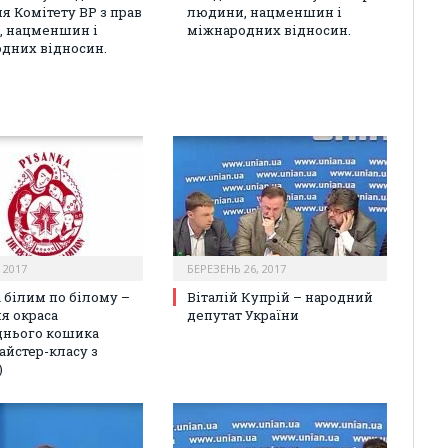
я Комітету ВР з прав
людини, нацменшин і
, нацменшин і
міжнародних відносин.
дних відносин.
 2017
БЕРЕЗЕНЬ 26, 2017
 білим по білому –
Віталій Купрій – народний
я окраса
депутат України
днього кошика
айстер-класу з
)