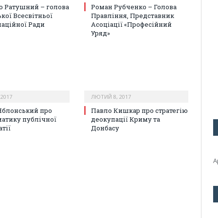
 Ратушний – голова
Роман Рубченко – Голова
ької Всесвітньої
Правління, Представник
аційної Ради
Асоціації «Професійний
Уряд»
2017
ЛЮТИЙ 8, 2017
Яблонський про
Павло Кишкар про стратегію
атику публічної
деокупації Криму та
тії
Донбасу
А