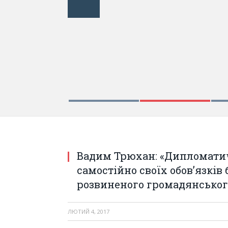
Вадим Трюхан: «Дипломатична служба не ви
діаспори та розвиненого громадянського с
Вадим Трюхан: «Дипломатич
самостійно своїх обов’язків 
розвиненого громадянськог
ЛЮТИЙ 4, 2017