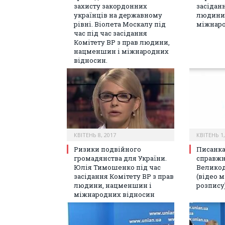
захисту закордонних
засіданн
українців на державному
людини
рівні. Віолета Москалу під
міжнаро
час під час засідання
Комітету ВР з прав людини,
нацменшин і міжнародних
відносин.
КВІТЕНЬ 8, 2017
КВІТЕНЬ 1,
Ризики подвійного
Писанка
громадянства для України.
справжн
Юлія Тимошенко під час
Велико
засідання Комітету ВР з прав
(відео м
людини, нацменшин і
розпису
міжнародних відносин