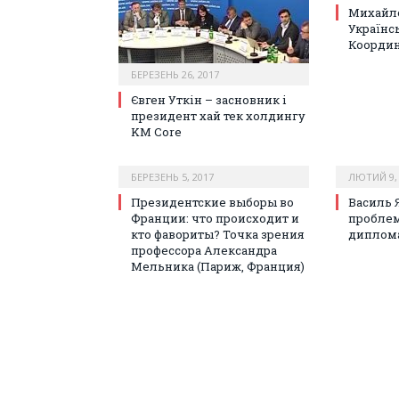
Михайло
Українс
Координ
БЕРЕЗЕНЬ 26, 2017
Євген Уткін – засновник і
президент хай тек холдингу
KM Core
БЕРЕЗЕНЬ 5, 2017
ЛЮТИЙ 9, 
Президентские выборы во
Василь 
Франции: что происходит и
проблем
кто фавориты? Точка зрения
диплома
профессора Александра
Мельника (Париж, Франция)