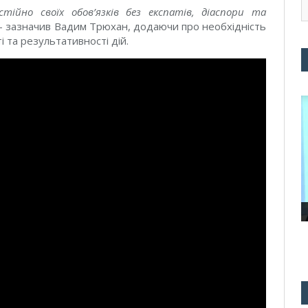
ійно своїх обов’язків без експатів, діаспори та
 – зазначив Вадим Трюхан, додаючи про необхідність
 та результативності дій.