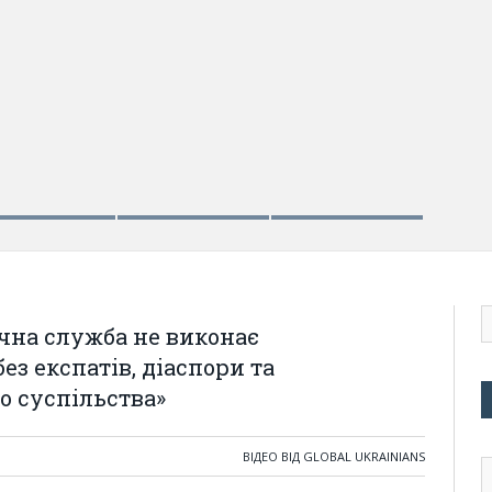
конає самостійно своїх обов’язків без експатів,
успільства»
на служба не виконає
без експатів, діаспори та
о суспільства»
ВІДЕО ВІД GLOBAL UKRAINIANS