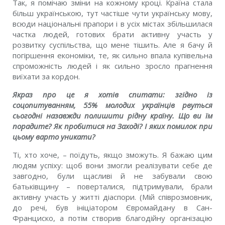
Так, я помiчаю змiни на кожному кроцi. Країна стала
бiльш українською, тут частiше чути українську мову,
всюди нацiональнi прапори i в усiх мiстах збiльшилася
частка людей, готових брати активну участь у
розвитку суспiльства, що мене тiшить. Але я бачу й
погiршення економiки, те, як сильно впала купiвельна
спроможнiсть людей i як сильно зросло прагнення
виїхати за кордон.
Якраз про це я хотiв спитати: згiдно iз
соцопитуванням, 55% молодих українцiв рвуться
сьогоднi назавжди полишити рiдну країну. Що ви їм
порадите? Як пробитися на Заходi? I яких помилок при
цьому варто уникати?
Тi, хто хоче, – поїдуть, якщо зможуть. Я бажаю цим
людям успiху: щоб вони змогли реалiзувати себе де
завгодно, були щасливi й не забували свою
батькiвщину – поверталися, пiдтримували, брали
активну участь у життi дiаспори. (Мiй спiврозмовник,
до речi, був iнiцiатором Євромайдану в Сан-
Франциско, а потiм створив благодiйну органiзацiю