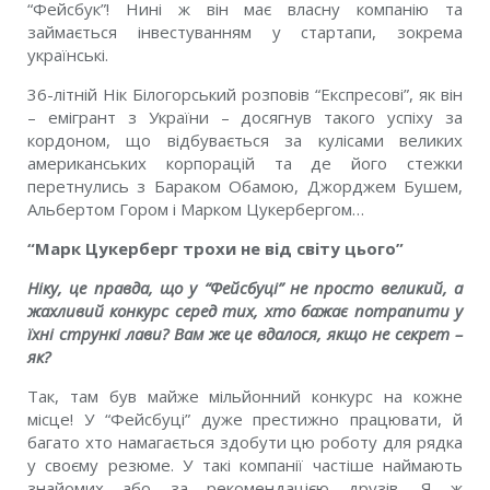
“Фейсбук”! Нинi ж вiн має власну компанiю та
займається iнвестуванням у стартапи, зокрема
українськi.
36-лiтнiй Нiк Бiлогорський розповiв “Експресовi”, як вiн
– емiгрант з України – досягнув такого успiху за
кордоном, що вiдбувається за кулiсами великих
американських корпорацiй та де його стежки
перетнулись з Бараком Обамою, Джорджем Бушем,
Альбертом Гором i Марком Цукербергом…
“Марк Цукерберг трохи не вiд свiту цього”
Нiку, це правда, що у “Фейсбуцi” не просто великий, а
жахливий конкурс серед тих, хто бажає потрапити у
їхнi стрункi лави? Вам же це вдалося, якщо не секрет –
як?
Так, там був майже мiльйонний конкурс на кожне
мiсце! У “Фейсбуцi” дуже престижно працювати, й
багато хто намагається здобути цю роботу для рядка
у своєму резюме. У такi компанiї частiше наймають
знайомих або за рекомендацiєю друзiв. Я ж