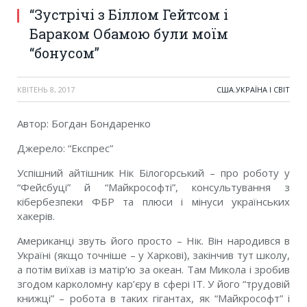
“Зустрiчi з Бiллом Гейтсом i
Бараком Обамою були моїм
“бонусом”
КВІТЕНЬ 8, 2017
США
,
УКРАЇНА І СВІТ
Автор: Богдан Бондаренко
Джерело: “Експрес”
Успiшний айтiшник Нiк Бiлогорський – про роботу у
“Фейсбуцi” й “Майкрософтi”, консультування з
кiбербезпеки ФБР та плюси і мiнуси українських
хакерiв.
Американцi звуть його просто – Нiк. Вiн народився в
Українi (якщо точнiше – у Харковi), закiнчив тут школу,
а потiм виїхав iз матiр’ю за океан. Там Микола i зробив
згодом карколомну кар’єру в сферi IТ. У його “трудовiй
книжцi” – робота в таких гiгантах, як “Майкрософт” i