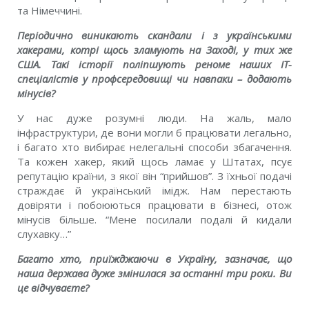
та Нiмеччинi.
Перiодично виникають скандали i з українськими
хакерами, котрi щось зламують на Заходi, у тих же
США. Такi iсторiї полiпшують реноме наших IT-
спецiалiстiв у профсередовищi чи навпаки – додають
мiнусiв?
У нас дуже розумнi люди. На жаль, мало
iнфраструктури, де вони могли б працювати легально,
i багато хто вибирає нелегальнi способи збагачення.
Та кожен хакер, який щось ламає у Штатах, псує
репутацiю країни, з якої вiн “прийшов”. З їхньої подачi
страждає й український iмiдж. Нам перестають
довiряти i побоюються працювати в бiзнесi, отож
мiнусiв бiльше. “Мене посилали подалі й кидали
слухавку…”
Багато хто, приїжджаючи в Україну, зазначає, що
наша держава дуже змiнилася за останнi три роки. Ви
це вiдчуваєте?