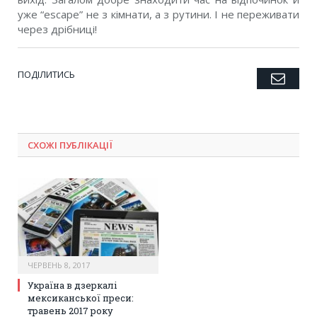
уже “еscape” не з кiмнати, а з рутини. I не переживати
через дрiбницi!
ПОДІЛИТИСЬ
Emai
Twitter
Facebook
Google+
Pinterest
LinkedIn
Tumblr
СХОЖІ ПУБЛІКАЦІЇ
ЧЕРВЕНЬ 8, 2017
Україна в дзеркалі
мексиканської преси:
травень 2017 року