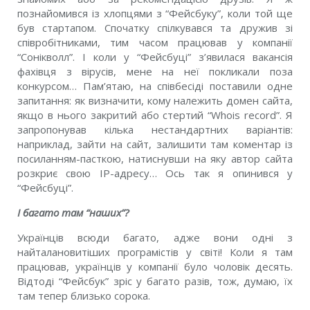
познайомився iз хлопцями з “Фейсбуку”, коли той ще
був стартапом. Спочатку спiлкувався та дружив зi
спiвробiтниками, тим часом працював у компанiї
“Сонікволл”. I коли у “Фейсбуцi” з’явилася вакансiя
фахiвця з вiрусiв, мене на неї покликали поза
конкурсом… Пам’ятаю, на спiвбесiдi поставили одне
запитання: як визначити, кому належить домен сайта,
якщо в нього закритий або стертий “Whois record”. Я
запропонував кiлька нестандартних варiантiв:
наприклад, зайти на сайт, залишити там коментар iз
посиланням-пасткою, натиснувши на яку автор сайта
розкриє свою IP-адресу… Ось так я опинився у
“Фейсбуцi”.
I багато там “наших”?
Українцiв всюди багато, адже вони однi з
найталановитiших програмiстiв у свiтi! Коли я там
працював, українцiв у компанiї було чоловiк десять.
Вiдтодi “Фейсбук” зрiс у багато разiв, тож, думаю, їх
там тепер близько сорока.