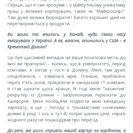
Перше, що я там зрозумiв – у майбутньому уникатиму
працi у великих корпорацiях, таких як “Майкрософт”.
Там дуже велика бюрократiя i багато хороших iдей не
перетворюються у продукти…
Ви жили та вчились у Канадi, куди свого часу
емiгрували з України. А як, власне, опинились у США – в
Кремнiєвiй Долинi?
Це був щасливий випадок чи ваша початкова мета, до
якої ви прагнули? – Колись, ще в унiверситетi, перед
iспитами, я злiтав у гостi в Долину. Менi там дуже
сподобалося, i з’явилася мрiя. Пiзнiше, приблизно
через п’ять рокiв, працюючи в канадськiй IT-компанiї,
я став шукати щось краще, й тодi мене “захантив”
рекрутер iз Долини – запропонував переїхати до
Калiфорнiї. Менi пообiцяли подвоїти мою канадську
зарплату, а ще – погоду з трьомастами сонячними
днями в роцi. I ось я тут й, попри шаленi цiни, наразi
жодного разу не пошкодував про переїзд.
До речi, якi риси сприяли вашiй кар’єрi за кордоном, а