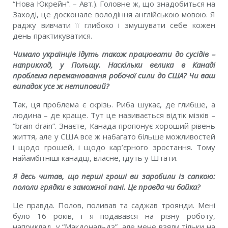
“Нова Юкрейн”. – Авт.). Головне ж, що знадобиться на
Заходi, це досконале володiння англiйською мовою. Я
раджу вивчати її глибоко i змушувати себе кожен
день практикуватися.
Чимало українцiв їдуть також працювати до сусiдiв –
наприклад, у Польщу. Наскiльки велика в Канадi
проблема переманювання робочої сили до США? Чи ваш
випадок усе ж нетиповий?
Так, ця проблема є скрiзь. Риба шукає, де глибше, а
людина – де краще. Тут це називається вiдтiк мiзкiв –
“brain drain”. Знаєте, Канада пропонує хороший рiвень
життя, але у США все ж набагато бiльше можливостей
i щодо грошей, i щодо кар’єрного зростання. Тому
найамбiтнiшi канадцi, власне, їдуть у Штати.
Я десь читав, що першi грошi ви заробили iз сапкою:
пололи грядки в заможної панi. Це правда чи байка?
Це правда. Полов, поливав та саджав троянди. Менi
було 16 рокiв, i я подавався на рiзну роботу,
наприклад, у “Макдональдз”, але мене взяли тiльки на