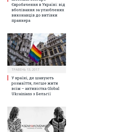
Євробачення в Україні: від
вболівання за улюблених
виконавців до витівки
пранкера
ТРАВЕНЬ 13, 2017
У країні, де шанують
розмаїття, легше жити
всім – активістка Global
Ukrainians з Бельгії