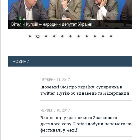
Віталій Купрій – народний депутат України
НОВИНИ
ЧЕРВЕНЬ 11, 2017
Іноземні ЗМІ про Україну: суперечка в
Twitter, Путін-об’єднавець та Нідерланди
ЧЕРВЕНЬ 10, 2017
Вихованці українського Зразкового
дитячого хору Gloria здобули перемогу на
фестивалі у Чехії