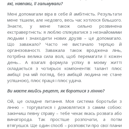
якi, навпаки, її гальмували?
Менi допомагали вiра в себе й амбiтнiсть. Результати
мене тiшили, але недовго, весь час хотiлося бiльшого.
Знаєте, у мене також сильно розвинена
екстравертнiсть: я люблю спiлкуватися з незнайомими
людьми i знаходити нових друзiв – це допомагало.
Що заважало? Часто не вистачало терпцю й
органiзованостi. Заважала також вроджена лiнь,
потрiбна велика сила волi, щоб перемагати її кожен
день… А взагалi формула успiху в моєму життi
складається з чотирьох компонентiв: талант плюс
амбiцiї (на мiй погляд, без амбiцiй людина не стане
успiшною), плюс праця i плюс удача.
Ви маєте якийсь рецепт, як боротися з лiнню?
Ой, це складне питання. Моя система боротьби з
лiнню – торгуватися i домовлятися з самим собою:
закiнчиш певну справу – тебе чекає якась розвага або
винагорода. Так простiше розпочати, а потiм
втягуєшся. Ще один спосiб – розповiсти про свої плани