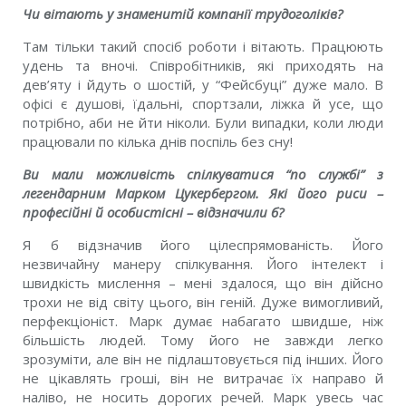
Чи вітають у знаменитій компанії трудоголіків?
Там тiльки такий спосiб роботи і вітають. Працюють
удень та вночi. Спiвробiтникiв, якi приходять на
дев’яту і йдуть о шостiй, у “Фейсбуцi” дуже мало. В
офiсi є душовi, їдальнi, спортзали, лiжка й усе, що
потрiбно, аби не йти нiколи. Були випадки, коли люди
працювали по кiлька днiв поспiль без сну!
Ви мали можливiсть спiлкуватися “по службі” з
легендарним Марком Цукербергом. Якi його риси –
професiйнi й особистiснi – вiдзначили б?
Я б вiдзначив його цiлеспрямованiсть. Його
незвичайну манеру спiлкування. Його iнтелект i
швидкiсть мислення – менi здалося, що вiн дiйсно
трохи не вiд свiту цього, вiн генiй. Дуже вимогливий,
перфекцiонiст. Марк думає набагато швидше, нiж
бiльшiсть людей. Тому його не завжди легко
зрозумiти, але вiн не пiдлаштовується пiд iнших. Його
не цiкавлять грошi, вiн не витрачає їх направо й
налiво, не носить дорогих речей. Марк увесь час