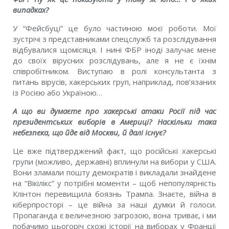
випадках?
У “Фейсбуцi” це було частиною моєї роботи. Мої
зустрiчi з представниками спецслужб та розслiдування
вiдбувалися щомiсяця. I нинi ФБР iнодi залучає мене
до своїх вiрусних розслiдувань, але я не є їхнiм
спiвробiтником. Виступаю в ролi консультанта з
питань вiрусiв, хакерських груп, наприклад, пов’язаних
iз Росiєю або Україною…
А що ви думаєте про хакерськi атаки Росiї пiд час
президентських виборiв в Америцi? Наскільки така
небезпека, що йде вiд Москви, й далi існує?
Це вже пiдтверджений факт, що росiйськi хакерськi
групи (можливо, державнi) вплинули на вибори у США.
Вони зламали пошту демократiв i викладали знайдене
на “Вiкiлiкс” у потрiбнi моменти – щоб непопулярнiсть
Клiнтон перевищила боязнь Трампа. Знаєте, вiйна в
кiберпросторi – це вiйна за нашi думки й голоси.
Пропаганда є величезною загрозою, вона триває, i ми
побачимо цьогорiч схожi iсторiї на виборах у Францiї