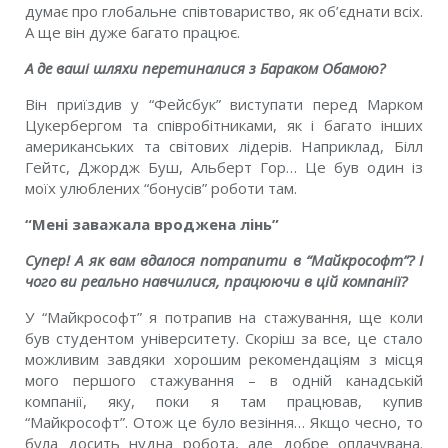
думає про глобальне спiвтовариство, як об’єднати всiх.
А ще вiн дуже багато працює.
А де вашi шляхи перетиналися з Бараком Обамою?
Вiн приїздив у “Фейсбук” виступати перед Марком
Цукербергом та спiвробiтниками, як i багато iнших
американських та свiтових лiдерiв. Наприклад, Бiлл
Гейтс, Джордж Буш, Альберт Гор… Це був один iз
моїх улюблених “бонусiв” роботи там.
“Менi заважала вроджена лiнь”
Супер! А як вам вдалося потрапити в “Майкрософт”? I
чого ви реально навчилися, працюючи в цiй компанiї?
У “Майкрософт” я потрапив на стажування, ще коли
був студентом унiверситету. Скорiш за все, це стало
можливим завдяки хорошим рекомендацiям з мiсця
мого першого стажування – в однiй канадськiй
компанiї, яку, поки я там працював, купив
“Майкрософт”. Отож це було везiння… Якщо чесно, то
була досить нудна робота, але добре оплачувана.