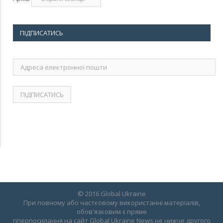
ПІДПИСАТИСЬ
Адреса
електронної
пошти
© 2016 Global Ukraine
При повному або частковому використанні матеріалів,
обов'язковим є пряме
гіперпосилання на сайт Global Ukraine News не нижче другого