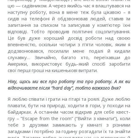
цю — садiвником. А через якийсь час я влаштувався на
наступну роботу, вона в мене теж була цiкавою – я
сидiв на телефонi й обдзвонював людей, ставив їм
запитання за списком та записував у комп’ютер їхнi
вiдповiдi. Тобто проводив полiтичнi соцопитування.
Це був дуже хороший досвiд роботи над своєю
впевненiстю, оскiльки чотири з п’яти чоловiк, яким я
додзвонювався, посилали мене подалі й кидали
слухавку… Звичайно, багато хто, переїхавши до
Америки, використовує будь-який спосiб заробити
свої першi грошi на кишеньковi витрати.
Нiку, щось ми все про роботу та про роботу. А як ви
вiдпочиваєте пiсля “hard day”, тобто важкого дня?
Я люблю спiвати i грати на гiтарi та роялi. Дуже люблю
плавати, бути на природi, ходити в гори, у походи на
байдарках. А останнiм часом вiдкрив для себе квест-
гру – “Escape from the room” (“Вийти з кiмнати”), коли
тебе з друзями замикають у кiмнатi з рiзними
загадками i потрiбно за годину розгадати їх та знайти
вихiд. Загалом добре знаходити час на вiдпочинок й