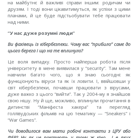
на майбутнє й важливi справи iншим: родичам чи
друзям. I тодi вони цiкавитимуться, як успiхи з цими
планами, й це буде пiдстьобувати тебе працювати
над ними.
“У нас дуже розумнi люди”
Ви фахiвець iз кiбербезпеки. Чому вас “прибило” саме до
цього берега i що на те вплинуло?
Це воля випадку. Просто найперша робота пiсля
унiверситету в мене виявилася у “security”. Там мене
навчили багато чого, що я знаю сьогоднi: як
функцiонують вiруси та як їх ловити. I, ввiйшовши у
свiт кiбербезпеки, почавши працювати з вiрусами,
дуже важко з цього “вийти”. Так у 2004-му я знайшов
свою нiшу. Ну й ще, можливо, вплинули прочитання в
дитинствi “Манiфеста хакера” та перегляд
голлiвудських фiльмiв на цю тематику — “Sneakers” i
“War Games”.
Чи доводилося вам мати робочi контакти з ЦРУ або
ФБР? Ну як це показують у тому ж кiно… I в яких