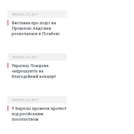
ЛИПЕНЬ 27, 2017
Виставка про події на
Промзоні Авдіївки
розпочалася в Лісабоні
ЛИПЕНЬ 26, 2017
Українці Лондона
запрошують на
благодійний концерт
ЛИПЕНЬ 26, 2017
У Берліні провели протест
під російським
посольством