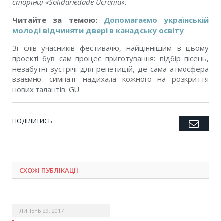
сторінці «Solidariedade Ucrânia».
Читайте за темою:
Допомагаємо українській
молоді відчиняти двері в канадську освіту
Зі слів учасників фестивалю, найціннішим в цьому
проекті був сам процес приготування: підбір пісень,
незабутні зустрічі для репетицій, де сама атмосфера
взаємної симпатії надихала кожного на розкриття
нових талантів. GU
ПОДІЛИТИСЬ
Emai
Twitter
Facebook
Google+
Pinterest
LinkedIn
Tumblr
СХОЖІ ПУБЛІКАЦІЇ
ЛИПЕНЬ 29, 2017