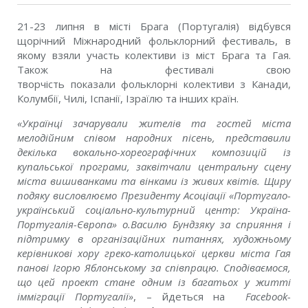
21-23 липня в місті Брага (Португалія) відбувся
щорічний Міжнародний фольклорний фестиваль, в
якому взяли участь колективи із міст Брага та Гая.
Також на фестивалі свою
творчість показали фольклорні колективи з Канади,
Колумбії, Чилі, Іспанії, Ізраїлю та інших країн.
«Українці зачарували жителів та гостей міста
мелодійним співом народних пісень, представили
декілька вокально-хореографічних композицій із
купальської програми, заквітчали центральну сцену
міста вишиванками та вінками із живих квітів. Щиру
подяку висловлюємо Президенту Асоціації «Португало-
український соціально-культурний центр: Україна-
Португалія-Європа» о.Василю Бундзяку за сприяння і
підтримку в організаційних питаннях, художньому
керівникові хору греко-католицької церкви міста Гая
панові Ігорю Яблонському за співпрацю. Сподіваємося,
що цей проект стане одним із багатьох у житті
імміграції Португалії
»
, – йдеться на
Facebook-