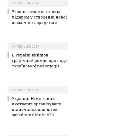
ЛИПЕНЬ 24, 2017
Україна стане світовим
лідером у створенні нової
космічної парадигми
ЛИПЕНЬ 24, 2017
В Україні вийшов
графічний роман про події
Української революції
ЛИПЕНЬ 24, 2017
Українці Німеччини
вчетверте організували
відпочинок для дітей
загиблих бійців АТО