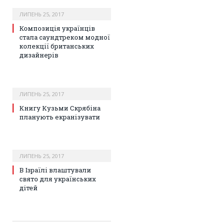
ЛИПЕНЬ 25, 2017
Композиція українців
стала саундтреком модної
колекції британських
дизайнерів
ЛИПЕНЬ 25, 2017
Книгу Кузьми Скрябіна
планують екранізувати
ЛИПЕНЬ 25, 2017
В Ізраїлі влаштували
свято для українських
дітей