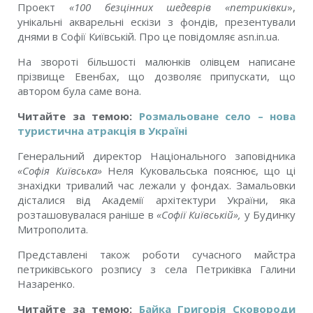
Проект
«100 безцінних шедеврів «петриківки
»,
унікальні акварельні ескізи з фондів, презентували
днями в Софії Київській. Про це повідомляє asn.in.ua.
На звороті більшості малюнків олівцем написане
прізвище Евенбах, що дозволяє припускати, що
автором була саме вона.
Читайте за темою:
Розмальоване село – нова
туристична атракція в Україні
Генеральний директор Національного заповідника
«Софія Київська»
Неля Куковальська пояснює, що ці
знахідки тривалий час лежали у фондах. Замальовки
дісталися від Академії архітектури України, яка
розташовувалася раніше в
«Софії Київській»,
у Будинку
Митрополита.
Представлені також роботи сучасного майстра
петриківського розпису з села Петриківка Галини
Назаренко.
Читайте за темою:
Байка Григорія Сковороди