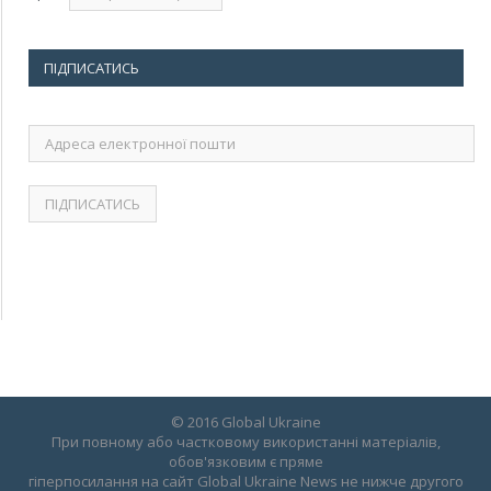
ПІДПИСАТИСЬ
Адреса
електронної
пошти
© 2016 Global Ukraine
При повному або частковому використанні матеріалів,
обов'язковим є пряме
гіперпосилання на сайт Global Ukraine News не нижче другого