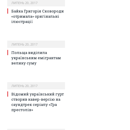
ЛИПЕНЬ 20, 2017
Байка Григорія Сковороди
«отримала» оригінальні
ілюстрації
ЛИПЕНЬ 20, 2017
Польща виділила
українським емігрантам
велику суму
ЛИПЕНЬ 20, 2017
Відомий український гурт
створив кавер-версію на
саундтрек серіалу «Гра
престолів»