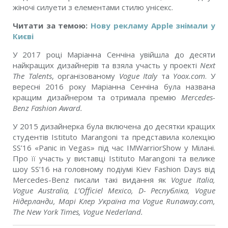
жіночі силуети з елементами стилю унісекс.
Читати за темою:
Нову рекламу Apple знімали у
Києві
У 2017 році Маріанна Сенчіна увійшла до десяти
найкращих дизайнерів та взяла участь у проекті
Next
The Talents
, організованому
Vogue Italy
та
Yoox.com
. У
вересні 2016 року Маріанна Сенчіна була названа
кращим дизайнером та отримала премію
Mercedes-
Benz Fashion Award.
У 2015 дизайнерка була включена до десятки кращих
студентів Istituto Marangoni та представила колекцію
SS’16 «Panic in Vegas» під час IMWarriorShow у Мілані.
Про її участь у виставці Istituto Marangoni та велике
шоу SS’16 на головному подіумі Kiev Fashion Days від
Mercedes-Benz писали такі видання як
Vogue Italia,
Vogue Australia, L’Officiel Mexico, D- Республіка, Vogue
Нідерланди, Марі Клер Україна та Vogue Runaway.com,
The New York Times, Vogue Nederland.