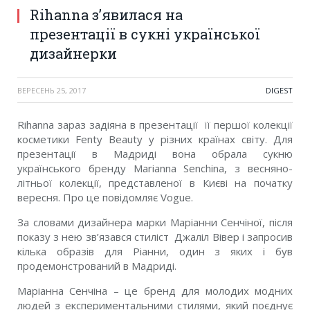
Rihanna з’явилася на
презентації в сукні української
дизайнерки
ВЕРЕСЕНЬ 25, 2017
DIGEST
Rihanna зараз задіяна в презентації її першої колекції
косметики Fenty Beauty у різних країнах світу. Для
презентації в Мадриді вона обрала сукню
українського бренду Marianna Senchina, з весняно-
літньої колекції, представленої в Києві на початку
вересня. Про це повідомляє Vogue.
За словами дизайнера марки Маріанни Сенчіної, після
показу з нею зв’язався стиліст Джаліл Вівер і запросив
кілька образів для Ріанни, один з яких і був
продемонстрований в Мадриді.
Маріанна Сенчіна – це бренд для молодих модних
людей з експериментальними стилями, який поєднує