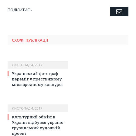
ПОДІЛИТИСЬ
Emai
Twitter
Facebook
Google+
Pinterest
LinkedIn
Tumblr
СХОЖІ ПУБЛІКАЦІЇ
ЛИСТОПАД 4, 2017
Український фотограф
переміг у престижному
міжнародному конкурсі
ЛИСТОПАД 4, 2017
Культурний обмін: в
Україні відбувся україно-
грузинський художній
проект