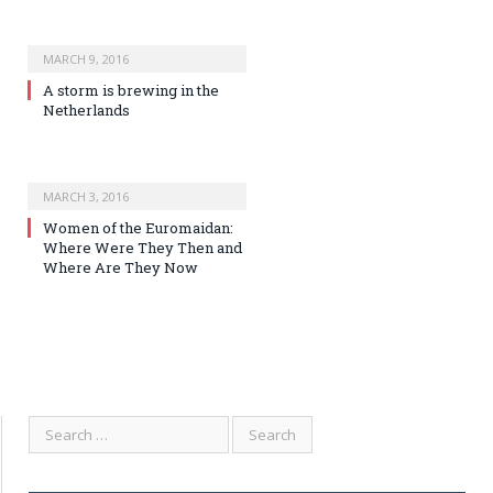
MARCH 9, 2016
A storm is brewing in the
Netherlands
MARCH 3, 2016
Women of the Euromaidan:
Where Were They Then and
Where Are They Now