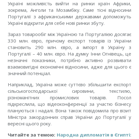
Україні можливість вийти на ринки країн Африки,
зокрема, Анголи та Мозамбіку. Саме тісні відносини
Португалії з африканськими державами допоможуть
Україні відкрити для себе нові ринки збуту.
Зараз товарообіг між Україною та Португалією досягає
330 млн. євро, причому експорт товарів із України
становить 290 млн. євро, а імпорт в Україну з
Португалії – 40 млн. євро. На думку Інни Огнівець, це
незначні показники, потрібно активно розвивати
взаємовигідні економічні відносини, адже для цього є
значний потенціал.
Наприклад, Україна може суттєво збільшити експорт
сільськогосподарської сировини, текстилю,
різноманітних промислових товарів. Посол
підкреслила, що відеоконференції за участю бізнесу
плануються і надалі. Вона також повідомила про візит
Міністра закордонних справ України до Португалії у
вересні цього року.
Читайте за темою:
Народна дипломатія в Єгипті: