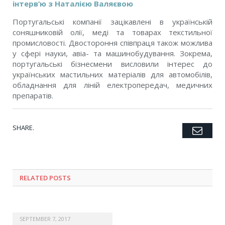
інтерв’ю з Наталією Валяєвою
Португальські компанії зацікавлені в українській
соняшниковій олії, меді та товарах текстильної
промисловості. Двостороння співпраця також можлива
у сфері науки, авіа- та машинобудування. Зокрема,
португальські бізнесмени висловили інтерес до
українських мастильних матеріалів для автомобілів,
обладнання для ліній електропередач, медичних
препаратів.
SHARE.
Emai
Twitter
Facebook
Google+
Pinterest
LinkedIn
Tumblr
RELATED POSTS
SEPTEMBER 7, 2017