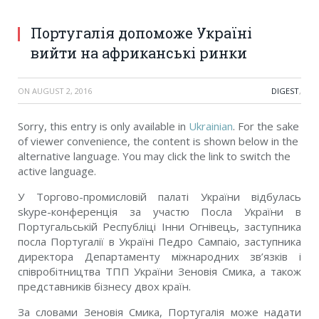
Португалія допоможе Україні
вийти на африканські ринки
ON
AUGUST 2, 2016
DIGEST
,
Sorry, this entry is only available in
Ukrainian
. For the sake
of viewer convenience, the content is shown below in the
alternative language. You may click the link to switch the
active language.
У Торгово-промисловій палаті України відбулась
skype-конференція за участю Посла України в
Португальській Республіці Інни Огнівець, заступника
посла Португалії в Україні Педро Сампаіо, заступника
директора Департаменту міжнародних зв’язків і
співробітництва ТПП України Зеновія Смика, а також
представників бізнесу двох країн.
За словами Зеновія Смика, Португалія може надати