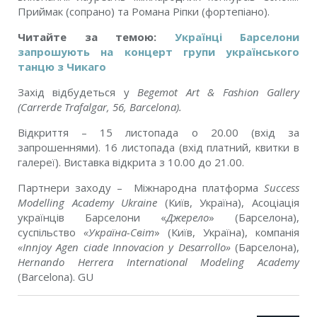
Приймак (сопрано) та Романа Ріпки (фортепіано).
Читайте за темою:
Українці Барселони
запрошують на концерт групи українського
танцю з Чикаго
Захід відбудеться у
Begemot Art & Fashion Gallery
(Carrerde Trafalgar, 56, Barcelona).
Відкриття – 15 листопада о 20.00 (вхід за
запрошеннями). 16 листопада (вхід платний, квитки в
галереї). Виставка відкрита з 10.00 до 21.00.
Партнери заходу – Міжнародна платформа
Success
Modelling Academy Ukraine
(Київ, Україна), Асоціація
українців Барселони «
Джерело
» (Барселона),
cуспільство
«Україна-Світ
» (Київ, Україна), компанія
«Innjoy Agen ciade Innovacion y Desarrollo»
(Барселона),
Hernando Herrera International Modeling Academy
(Barcelona). GU