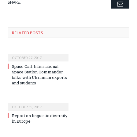
SHARE.
Emai
Twitter
Facebook
Google+
Pinterest
LinkedIn
Tumblr
RELATED POSTS
OCTOBER 27, 2017
Space Call: International
Space Station Commander
talks with Ukrainian experts
and students
OCTOBER 19, 2017
Report on linguistic diversity
in Europe