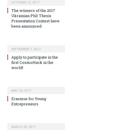
OCTOBER 12, 2017
The winners of the 2017
Ukrainian PhD Thesis
Presentation Contest have
been announced
SEPTEMBER 7, 2017
Apply to participate in the
first CosmoHack in the
world!
MAY 26, 2017
Erasmus for Young
Entrepreneurs
MARCH 30, 2017