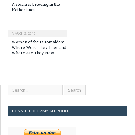
A storm is brewing in the
Netherlands
MARCH 3, 2016
Women of the Euromaidan:
Where Were They Then and
Where Are They Now
DONATE. ПІДТРИМАТИ ПРОЕКТ