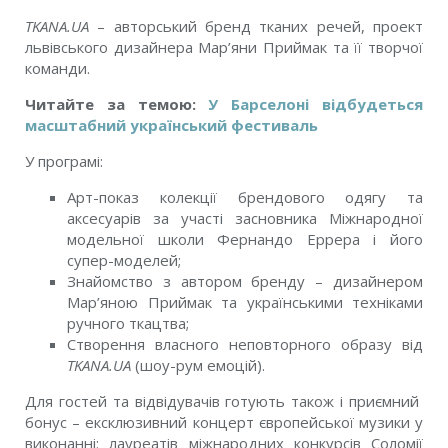
TKANA.UA
– авторський бренд тканих речей, проект
львівського дизайнера Мар’яни Приймак та її творчої
команди.
Читайте за темою:
У Барселоні відбудеться
масштабний український фестиваль
У програмі:
Арт-показ колекції брендового одягу та
аксесуарів за участі засновника Міжнародної
модельної школи Фернандо Еррера і його
супер-моделей;
Знайомство з автором бренду – дизайнером
Мар’яною Приймак та українськими техніками
ручного ткацтва;
Створення власного неповторного образу від
TKANA.UA
(шоу-рум емоцій).
Для гостей та відвідувачів готують також і приємний
бонус – ексклюзивний концерт європейської музики у
виконанні: лауреатів міжнародних конкурсів Соломії