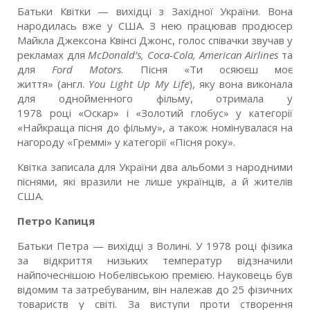
Батьки Квітки — вихідці з Західної України. Вона
народилась вже у США. З нею працював продюсер
Майкла Джексона Квінсі Джонс, голос співачки звучав у
рекламах для
McDonald’s, Coca-Cola, American Airlines
та
для
Ford Motors
. Пісня «Ти осяюєш моє
життя» (англ.
You Light Up My Life
), яку вона виконала
для однойменного фільму, отримала у
1978 році «Оскар» і «Золотий глобус» у категорії
«Найкраща пісня до фільму», а також номінувалася на
нагороду «Греммі» у категорії «Пісня року».
Квітка записала для України два альбоми з народними
піснями, які вразили не лише українців, а й жителів
США.
Петро Капиця
Батьки Петра — вихідці з Волині. У 1978 році фізика
за відкриття низьких температур відзначили
найпочеснішою Нобелівською премією. Науковець був
відомим та затребуваним, він належав до 25 фізичних
товариств у світі. За виступи проти створення