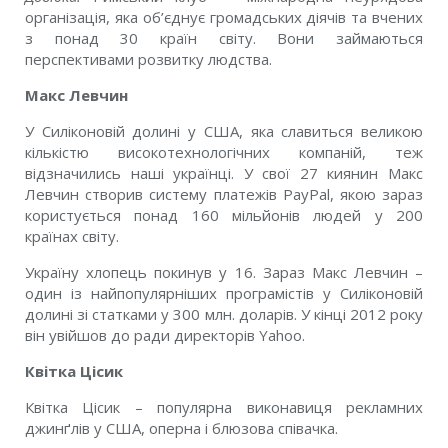
організація, яка об’єднує громадських діячів та вчених
з понад 30 країн світу. Вони займаються
перспективами розвитку людства.
Макс Левчин
У Силіконовій долині у США, яка славиться великою
кількістю високотехнологічних компаній, теж
відзначились наші українці. У свої 27 киянин Макс
Левчин створив систему платежів PayPal, якою зараз
користується понад 160 мільйонів людей у 200
країнах світу.
Україну хлопець покинув у 16. Зараз Макс Левчин –
один із найпопулярніших програмістів у Силіконовій
долині зі статками у 300 млн. доларів. У кінці 2012 року
він увійшов до ради директорів Yahoo.
Квітка Цісик
Квітка Цісик – популярна виконавиця рекламних
джинґлів у США, оперна і блюзова співачка.