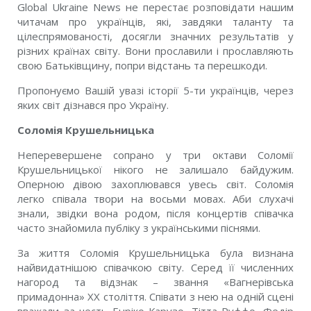
Global Ukraine News не перестає розповідати нашим
читачам про українців, які, завдяки таланту та
цілеспрямованості, досягли значних результатів у
різних країнах світу. Вони прославили і прославляють
свою Батьківщину, попри відстань та перешкоди.
Пропонуємо Вашій увазі історії 5-ти українців, через
яких світ дізнався про Україну.
Соломія Крушельницька
Неперевершене сопрано у три октави Соломії
Крушельницької нікого не залишало байдужим.
Оперною дівою захоплювався увесь світ. Соломія
легко співала твори на восьми мовах. Аби слухачі
знали, звідки вона родом, після концертів співачка
часто знайомила публіку з українськими піснями.
За життя Соломія Крушельницька була визнана
найвидатнішою співачкою світу. Серед її численних
нагород та відзнак – звання «Вагнерівська
примадонна» XX століття. Співати з нею на одній сцені