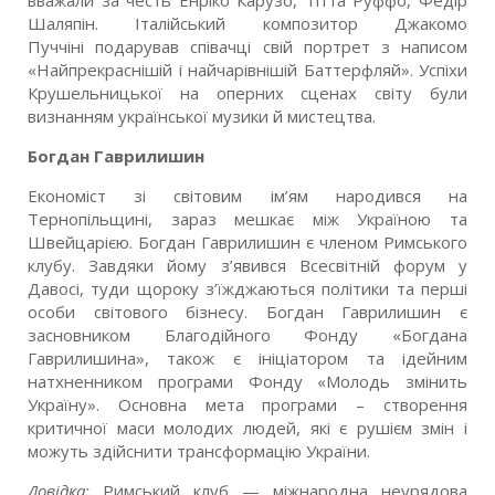
вважали за честь Енріко Карузо, Тітта Руффо, Федір
Шаляпін. Італійський композитор Джакомо
Пуччіні подарував співачці свій портрет з написом
«Найпрекраснішій і найчарівнішій Баттерфляй». Успіхи
Крушельницької на оперних сценах світу були
визнанням української музики й мистецтва.
Богдан Гаврилишин
Економіст зі світовим ім’ям народився на
Тернопільщині, зараз мешкає між Україною та
Швейцарією. Богдан Гаврилишин є членом Римського
клубу. Завдяки йому з’явився Всесвітній форум у
Давосі, туди щороку з’їжджаються політики та перші
особи світового бізнесу. Богдан Гаврилишин є
засновником Благодійного Фонду «Богдана
Гаврилишина», також є ініціатором та ідейним
натхненником програми Фонду «Молодь змінить
Україну». Основна мета програми – створення
критичної маси молодих людей, які є рушієм змін і
можуть здійснити трансформацію України.
Довідка:
Римський клуб — міжнародна неурядова