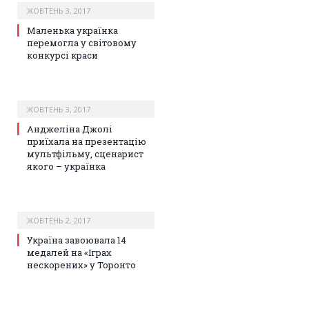
ЖОВТЕНЬ 3, 2017
Маленька українка
перемогла у світовому
конкурсі краси
ЖОВТЕНЬ 3, 2017
Анджеліна Джолі
приїхала на презентацію
мультфільму, сценарист
якого – українка
ЖОВТЕНЬ 2, 2017
Україна завоювала 14
медалей на «Іграх
нескорених» у Торонто