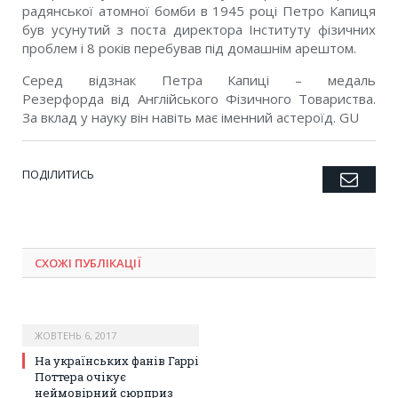
радянської атомної бомби в 1945 році Петро Капиця
був усунутий з поста директора Інституту фізичних
проблем і 8 років перебував під домашнім арештом.
Серед відзнак Петра Капиці – медаль
Резерфорда від Англійського Фізичного Товариства.
За вклад у науку він навіть має іменний астероїд. GU
ПОДІЛИТИСЬ
Emai
Twitter
Facebook
Google+
Pinterest
LinkedIn
Tumblr
СХОЖІ ПУБЛІКАЦІЇ
ЖОВТЕНЬ 6, 2017
На українських фанів Гаррі
Поттера очікує
неймовірний сюрприз