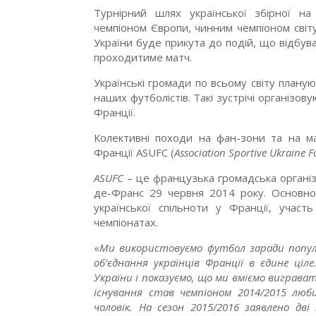
Турнірний шлях української збірної н
чемпіоном Європи, чинним чемпіоном світу
України буде прикута до подій, що відбув
проходитиме матч.
Українські громади по всьому світу планую
наших футболістів. Такі зустрічі організовуют
Франції.
Колективні походи на фан-зони та на ма
Франції ASUFC (
Association Sportive Ukraine F
ASUFC
– це французька громадська організа
де-Франс 29 червня 2014 року. Основно
української спільноти у Франції, участь
чемпіонатах.
«
Ми використовуємо футбол заради популя
об’єднання українців Франції в єдине ці
України і показуємо, що ми вміємо виграват
існування став чемпіоном 2014/2015 люби
чоловік. На сезон 2015/2016 заявлено дв