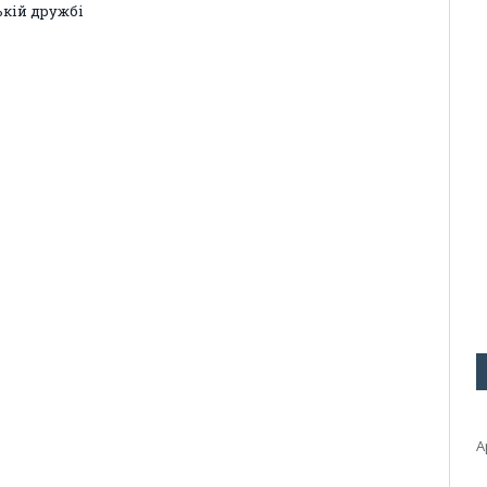
ькій дружбі
А