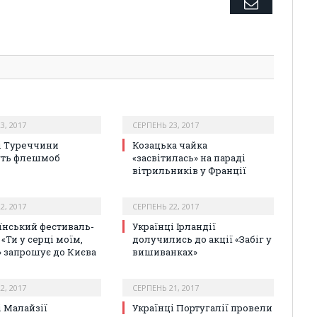
Email
3, 2017
СЕРПЕНЬ 23, 2017
і Туреччини
Козацька чайка
уть флешмоб
«засвітилась» на параді
вітрильників у Франції
2, 2017
СЕРПЕНЬ 22, 2017
їнський фестиваль-
Українці Ірландії
«Ти у серці моїм,
долучились до акції «Забіг у
» запрошує до Києва
вишиванках»
2, 2017
СЕРПЕНЬ 21, 2017
і Малайзії
Українці Португалії провели