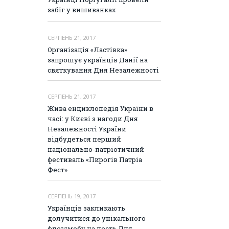
забіг у вишиванках
СЕРПЕНЬ 21, 2017
Організація «Ластівка»
запрошує українців Данії на
святкування Дня Незалежності
СЕРПЕНЬ 21, 2017
Жива енциклопедія України в
часі: у Києві з нагоди Дня
Незалежності України
відбудеться перший
національно-патріотичний
фестиваль «Пирогів Патріа
Фест»
СЕРПЕНЬ 19, 2017
Українців закликають
долучитися до унікального
флешмобу на честь Дня