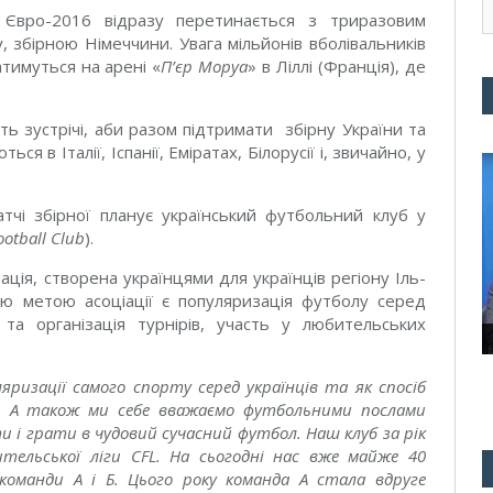
а Євро-2016 відразу перетинається з триразовим
, збірною Німеччини. Увага мільйонів вболівальників
атимуться на арені «
П’єр Моруа
» в Ліллі (Франція), де
ть зустрічі, аби разом підтримати збірну України та
ься в Італії, Іспанії, Еміратах, Білорусії і, звичайно, у
тчі збірної планує український футбольний клуб у
ootball Club
).
ція, створена українцями для українців регіону Іль-
ю метою асоціації є популяризація футболу серед
 та організація турнірів, участь у любительських
ризації самого спорту серед українців та як спосіб
ле. А також ми себе вважаємо футбольними послами
и і грати в чудовий сучасний футбол. Наш клуб за рік
тельської ліги CFL. На сьогодні нас вже майже 40
і команди А і Б. Цього року команда А стала вдруге