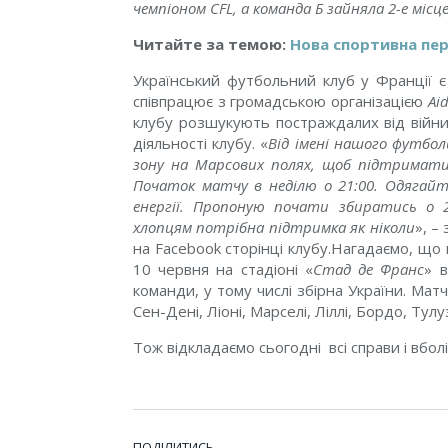
чемпіоном CFL, а команда Б зайняла 2-е місц
Читайте за темою:
Нова спортивна пер
Український футбольний клуб у Франції є
співпрацює з громадською організацією
Ai
клубу розшукують постраждалих від війни
діяльності клубу.
«
Від імені нашого футбол
зону на Марсових полях, щоб підтримати
Початок матчу в неділю о 21:00. Одягайт
енергії. Пропоную почати збиратись о 2
хлопцям потрібна підтримка як ніколи
», –
на Facebook сторінці клубу.
Нагадаємо, що 
10 червня на стадіоні «
Стад де Франс
» в
команди, у тому числі збірна України. Мат
Сен-Дені, Ліоні, Марселі, Ліллі, Бордо, Тулуз
Тож відкладаємо сьогодні всі справи і вбол
ПОДІЛИТИСЬ