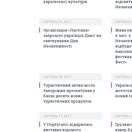
української культури
відсвят
Незалеж
СЕРПЕНЬ 21, 2017
СЕРПЕНЬ 2
Організація «Ластівка»
Жива ен
запрошує українців Данії на
в часі: 
святкування Дня
Незалеж
Незалежності
відбуде
націона
фестива
Фест»
СЕРПЕНЬ 18, 2017
СЕРПЕНЬ 1
Туристичний актив міста
Українс
Запоріжжя презентував у
мотогон
Києві десять нових
новий с
туристичних продуктів
СЕРПЕНЬ 17, 2017
СЕРПЕНЬ 1
У Португалії відкрилась
Грузинс
виставка відомого
кавер Ку