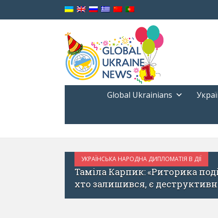
Global Ukrainians
Украї
УКРАЇНА І СВІТ
СЕРПЕНЬ 10, 2017
х, хто виїхав, і тих,
Імідж України у меді
рганічне ціле»