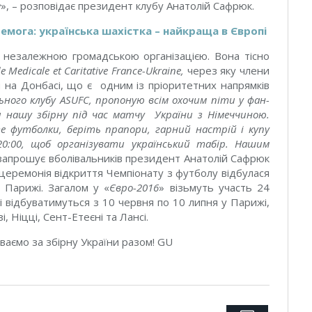
е
», – розповідає президент клубу Анатолій Сафрюк.
емога: українська шахістка – найкраща в Європі
 незалежною громадською організацією. Вона тісно
de
Medicale
et Caritative France-Ukraine,
через яку члени
 на Донбасі, що є одним із пріоритетних напрямків
ьного клубу ASUFC, пропоную всім охочим піти у фан-
 нашу збірну під час матчу України з Німеччиною.
е футболки, беріть прапори, гарний настрій і купу
0:00, щоб організувати український табір. Нашим
 запрошує вболівальників президент Анатолій Сафрюк
церемонія відкриття Чемпіонату з футболу відбулася
 Парижі. Загалом у «
Євро-2016
» візьмуть участь 24
чі відбуватимуться з 10 червня по 10 липня у Парижі,
і, Ніцці, Сент-Етеєні та Лансі.
іваємо за збірну України разом! GU
Twitter
Facebook
Google+
Pinterest
LinkedIn
Tumblr