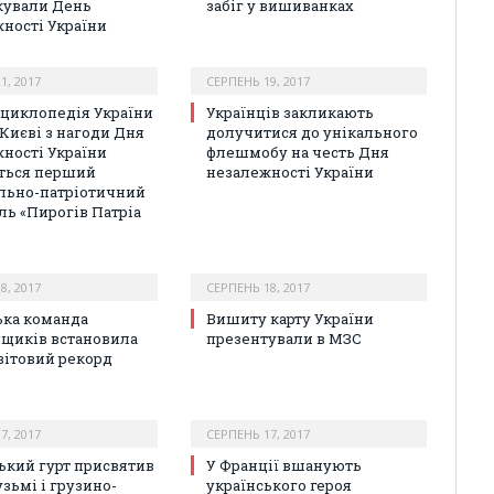
кували День
забіг у вишиванках
ності України
1, 2017
СЕРПЕНЬ 19, 2017
циклопедія України
Українців закликають
у Києві з нагоди Дня
долучитися до унікального
ності України
флешмобу на честь Дня
ться перший
незалежності України
льно-патріотичний
ль «Пирогів Патріа
8, 2017
СЕРПЕНЬ 18, 2017
ька команда
Вишиту карту України
щиків встановила
презентували в МЗС
вітовий рекорд
7, 2017
СЕРПЕНЬ 17, 2017
ький гурт присвятив
У Франції вшанують
зьмі і грузино-
українського героя