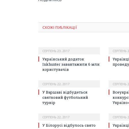
СХОЖІ ПУБЛІКАЦІЇ
СЕРПЕНЬ 23, 2017
СЕРПЕНЬ 2
Український додаток
Українц
Inkhunter завантажили 6 млн
провед
користувачів
СЕРПЕНЬ 22, 2017
СЕРПЕНЬ 2
У Варшаві відбудеться
Всеукра
святковий футбольний
конкурс 
турнір
Україно
СЕРПЕНЬ 22, 2017
СЕРПЕНЬ 2
У Білорусі відбулось свято
Українц