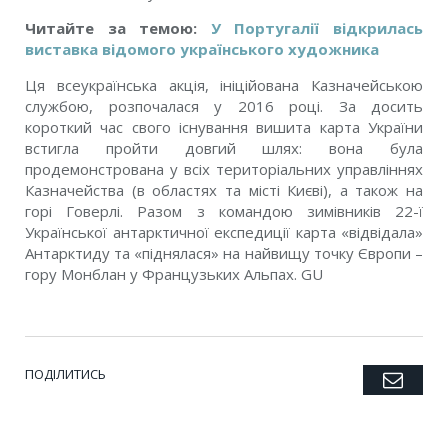
Читайте за темою:
У Португалії відкрилась
виставка відомого українського художника
Ця всеукраїнська акція, ініційована Казначейською
службою, розпочалася у 2016 році. За досить
короткий час свого існування вишита карта України
встигла пройти довгий шлях: вона була
продемонстрована у всіх територіальних управліннях
Казначейства (в областях та місті Києві), а також на
горі Говерлі. Разом з командою зимівників 22-ї
Української антарктичної експедиції карта «відвідала»
Антарктиду та «піднялася» на найвищу точку Європи –
гору Монблан у Французьких Альпах. GU
ПОДІЛИТИСЬ
Emai
Twitter
Facebook
Google+
Pinterest
LinkedIn
Tumblr