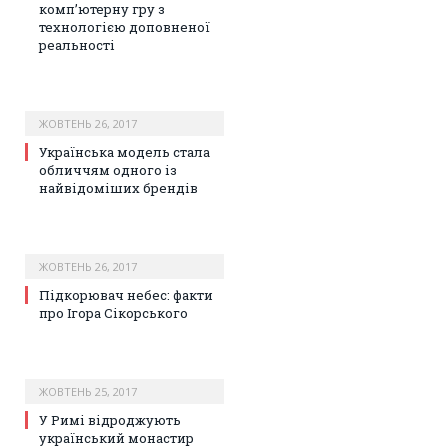
комп’ютерну гру з
технологією доповненої
реальності
ЖОВТЕНЬ 26, 2017
Українська модель стала
обличчям одного із
найвідоміших брендів
ЖОВТЕНЬ 26, 2017
Підкорювач небес: факти
про Ігора Сікорського
ЖОВТЕНЬ 25, 2017
У Римі відроджують
український монастир