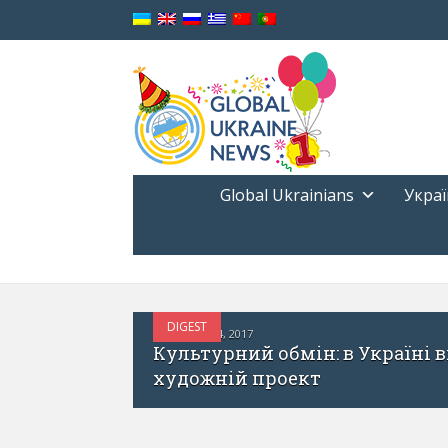
Global Ukrainians
Украї
УКРАЇНА І СВІТ
ЖОВТЕНЬ 31, 2017
но-грузинський
Finnish Institute U