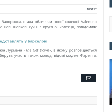
DIGEST
Запоріжжя, стала обличчям нової колекції Valentino
 нові шовкові сукні з круїзної колекції, повідомляє
едставлять у Барселоні
База Лурмана «
The Get Down»
, в якому розповідається
ї беруть участь також молоді відомі моделі Фаретта,
Twitter
Facebook
Google+
Pinterest
LinkedIn
Tumblr
Email