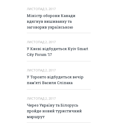
ЛИСТОПАД 3, 2017
Міністр оборони Канади
вдягнув вишиванку та
заговорив українською
ЛИСТОПАД 2, 2017
У Києві відбудеться Kyiv Smart
City Forum ‘17
ЛИСТОПАД 2, 2017
У Торонто відбудеться вечір
пам’яті Василя Сліпака
ЛИСТОПАД 2, 2017
Через Україну та Білорусь
пройде новий туристичний
маршрут