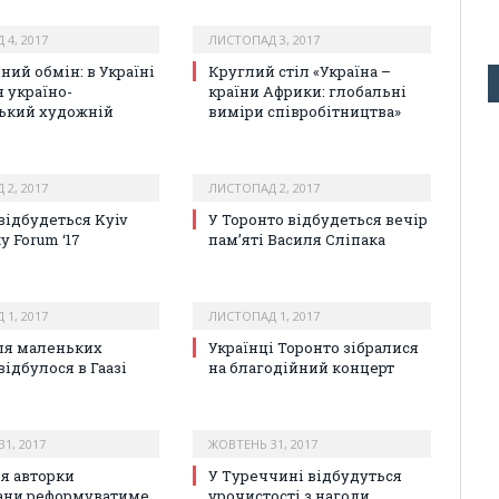
4, 2017
ЛИСТОПАД 3, 2017
ний обмін: в Україні
Круглий стіл «Україна –
я україно-
країни Африки: глобальні
ький художній
виміри співробітництва»
2, 2017
ЛИСТОПАД 2, 2017
 відбудеться Kyiv
У Торонто відбудеться вечір
ty Forum ‘17
пам’яті Василя Сліпака
1, 2017
ЛИСТОПАД 1, 2017
ля маленьких
Українці Торонто зібралися
відбулося в Гаазі
на благодійний концерт
1, 2017
ЖОВТЕНЬ 31, 2017
я авторки
У Туреччині відбудуться
ани реформуватиме
урочистості з нагоди