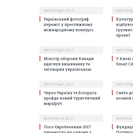
ЛИСТОПАД 4, 2017
ЛИСТОПАД 
Український фотограф
Культур
переміг у престижному
відбувс
міжнародному конкурсі
грузинс
проект
ЛИСТОПАД 3, 2017
ЛИСТОПАД 
Міністр оборони Канади
У Києві
вдягнув вишиванку та
Smart Ci
заговорив українською
ЛИСТОПАД 2, 2017
ЛИСТОПАД 
Через Україну та Білорусь
Свято д
пройде новий туристичний
козаків 
маршрут
ЖОВТЕНЬ 31, 2017
ЖОВТЕНЬ 3
Лого Євробачення-2017
Фундаці
перемогло на одному з
Поттері