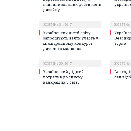
найвпливовіших фестивалів
українс
дизайну
ЖОВТЕНЬ 31, 2017
ЖОВТЕНЬ 3
Українських дітей світу
Українс
запрошують взяти участь у
Bear ви
міжнародному конкурсі
турне
дитячого малюнка
ЖОВТЕНЬ 30, 2017
ЖОВТЕНЬ 3
Український діджей
Благоді
потрапив до списку
бал відб
найкращих у світі