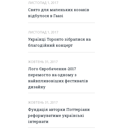
ЛИСТОПАД 1, 2017
Свято для маленьких козаків
відбулося в Гаазі
ЛИСТОПАД 1, 2017
Українці Торонто зібралися на
благодійний концерт
ЖОВТЕНЬ 31, 2017
Лого Євробачення-2017
перемогло на одному з
найвпливовіших фестивалів
дизайну
ЖОВТЕНЬ 31, 2017
Фундація авторки Поттеріани
реформуватиме українські
інтернати