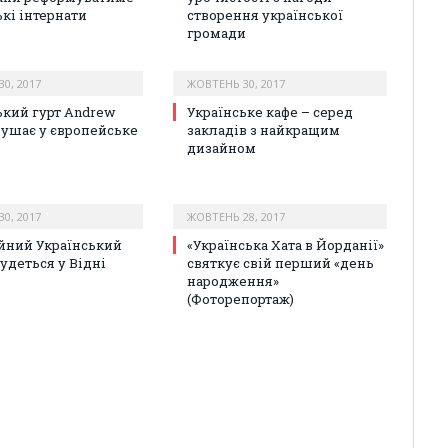
ькі інтернати
створення української
громади
0, 2017
ЖОВТЕНЬ 30, 2017
ький гурт Andrew
Українське кафе – серед
рушає у європейське
закладів з найкращим
дизайном
0, 2017
ЖОВТЕНЬ 28, 2017
йний Український
«Українська Хата в Йорданії»
удеться у Відні
святкує свій перший «день
народження»
(Фоторепортаж)