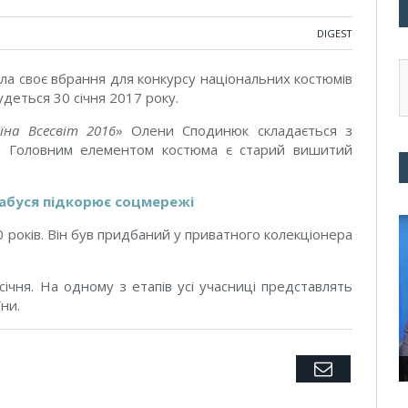
DIGEST
ла своє вбрання для конкурсу національних костюмів
будеться 30 січня 2017 року.
їна Всесвіт 2016
» Олени Сподинюк складається з
ка. Головним елементом костюма є старий вишитий
бабуся підкорює соцмережі
 років. Він був придбаний у приватного колекціонера
.
січня. На одному з етапів усі учасниці представлять
ни.
Twitter
Facebook
Google+
Pinterest
LinkedIn
Tumblr
Email