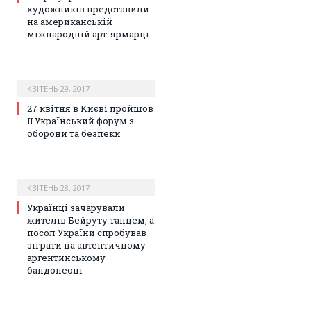
художників представили
на американській
міжнародній арт-ярмарці
КВІТЕНЬ 29, 2017
27 квітня в Києві пройшов
ІІ Український форум з
оборони та безпеки
КВІТЕНЬ 28, 2017
Українці зачарували
жителів Бейруту танцем, а
посол України спробував
зіграти на автентичному
аргентинському
бандонеоні