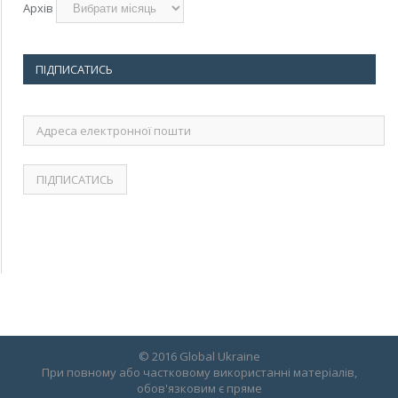
Архів
ПІДПИСАТИСЬ
Адреса
електронної
пошти
© 2016 Global Ukraine
При повному або частковому використанні матеріалів,
обов'язковим є пряме