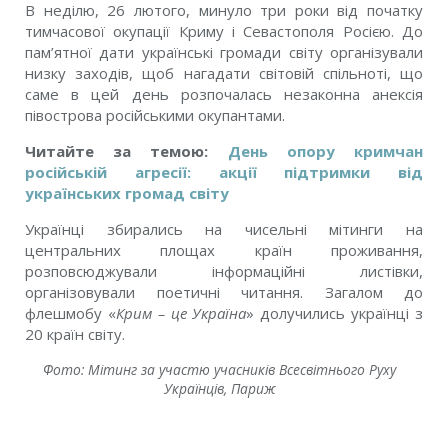
В неділю, 26 лютого, минуло три роки від початку
тимчасової окупації Криму і Севастополя Росією. До
пам’ятної дати українські громади світу організували
низку заходів, щоб нагадати світовій спільноті, що
саме в цей день розпочалась незаконна анексія
півострова російськими окупантами.
Читайте за темою:
День опору кримчан
російській агресії: акції підтримки від
українських громад світу
Українці збирались на чисельні мітинги на
центральних площах країн проживання,
розповсюджували інформаційні листівки,
організовували поетичні читання.
Загалом до
флешмобу «
Крим – це Україна
» долучились українці з
20 країн світу.
Фото: Мітинг за участю учасників Всесвітнього Руху
Українців, Париж