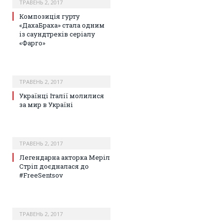
ТРАВЕНЬ 2, 2017
Композиція гурту
«ДахаБраха» стала одним
із саундтреків серіалу
«Фарго»
ТРАВЕНЬ 2, 2017
Українці Італії молилися
за мир в Україні
ТРАВЕНЬ 2, 2017
Легендарна акторка Меріл
Стріп доєдналася до
#FreeSentsov
ТРАВЕНЬ 2, 2017