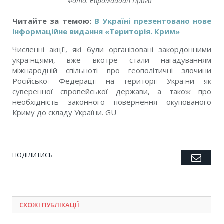
Фото: Євромайдан Прага
Читайте за темою:
В Україні презентовано нове
інформаційне видання «Територія. Крим»
Численні акції, які були організовані закордонними
українцями, вже вкотре стали
нагадуванням
міжнародній спільноті про геополітичні злочини
Російської Федерації на території України як
суверенної європейської держави, а також про
необхідність законного повернення окупованого
Криму до складу України.
GU
ПОДІЛИТИСЬ
Emai
Twitter
Facebook
Google+
Pinterest
LinkedIn
Tumblr
СХОЖІ ПУБЛІКАЦІЇ