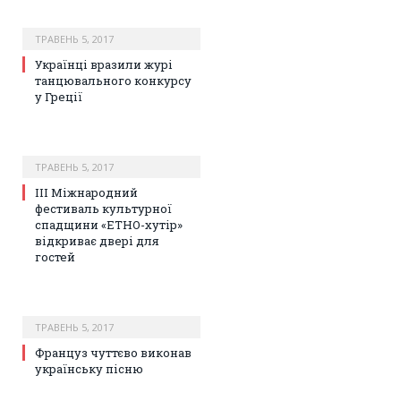
ТРАВЕНЬ 5, 2017
Українці вразили журі
танцювального конкурсу
у Греції
ТРАВЕНЬ 5, 2017
III Міжнародний
фестиваль культурної
спадщини «ЕТНО-хутір»
відкриває двері для
гостей
ТРАВЕНЬ 5, 2017
Француз чуттєво виконав
українську пісню