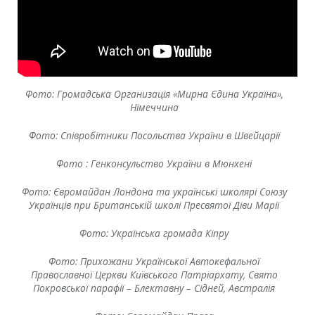
Фото: Громадська Организацiя «Мирна Єдина Україна»,
Німеччина
Фото: Співробітники Посольства України в Швейцарії
Фото : Генконсульство України в Мюнхені
Фото: Євромайдан Лондона та українські школярі Союзу
Українців при Британській школі Пресвятої Діви Марії
Фото: Українська громада Кіпру
Фото: Прихожани Української Автокефальної
Православної Церкви Київського Патріархату, Cвято
Покровської парафії – Блектавну – Сідней, Австралія