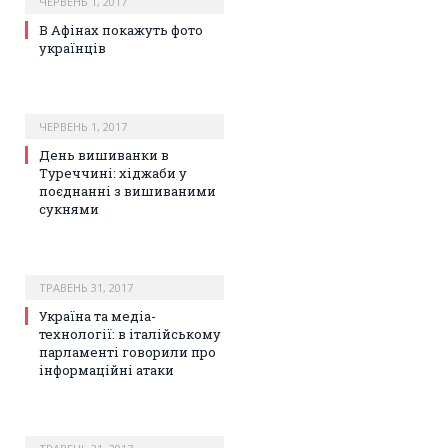
ЧЕРВЕНЬ 1, 2017
В Афінах покажуть фото
українців
ЧЕРВЕНЬ 1, 2017
День вишиванки в
Туреччині: хіджаби у
поєднанні з вишиваними
сукнями
ТРАВЕНЬ 31, 2017
Україна та медіа-
технології: в італійському
парламенті говорили про
інформаційні атаки