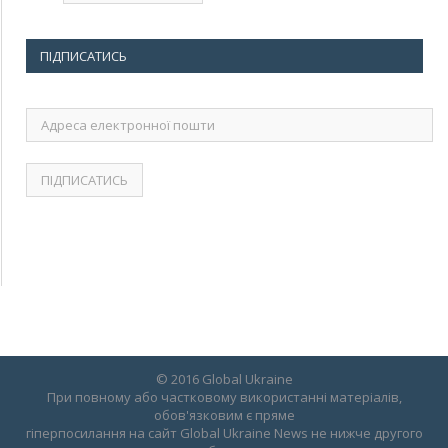
ПІДПИСАТИСЬ
Адреса
електронної
пошти
© 2016 Global Ukraine
При повному або частковому використанні матеріалів,
обов'язковим є пряме
гіперпосилання на сайт Global Ukraine News не нижче другого