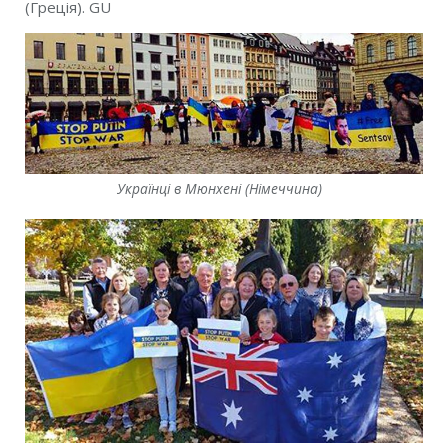
(Греція). GU
Українці в Мюнхені (Німеччина)