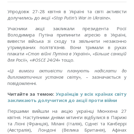
Упродовж 27-28 квітня в Україні та світі активісти
долучились до акції
«Stop Putin’s War in Ukraine».
Учасники акції закликали президента Росії
Володимира Путіна припинити агресію в Україні,
вивести війська зі сходу та звільнити незаконно
утримуваних політв’язнів. Вони тримали в руках
плакати
«Стоп війні Путіна в Україні»
,
«Більше санкцій
для Росії»,
«
#OSCE 24/24»
тощо.
«Ці вимоги активісти планують надіслати до
дипломатичних установ світу»,
– зазначається у
повідомленні.
Читайте за темою:
Українців у всіх країнах світу
закликають долучитися до акції проти війни
Першими вийшли на акцію українці Мюнхена 27
квітня. Наступними днями мітинги відбулися в Парижі
та Ліоні (Франція), Мілані (Італія), Сіднеї та Канберрі
(Австралія), Лондоні (Велика Британія), Афінах