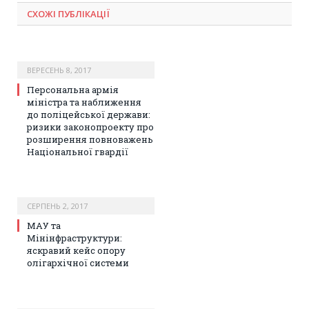
СХОЖІ ПУБЛІКАЦІЇ
ВЕРЕСЕНЬ 8, 2017
Персональна армія
міністра та наближення
до поліцейської держави:
ризики законопроекту про
розширення повноважень
Національної гвардії
СЕРПЕНЬ 2, 2017
МАУ та
Мінінфраструктури:
яскравий кейс опору
олігархічної системи