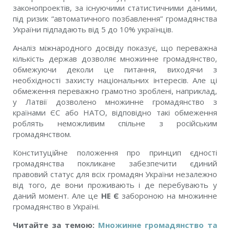
законопроектів, за існуючими статистичними даними,
під ризик “автоматичного позбавлення” громадянства
України підпадають від 5 до 10% українців.
Аналіз міжнародного досвіду показує, що переважна
кількість держав дозволяє множинне громадянство,
обмежуючи деколи це питання, виходячи з
необхідності захисту національних інтересів. Але ці
обмеження переважно грамотно зроблені, наприклад,
у Латвії дозволено множинне громадянство з
країнами ЄС або НАТО, відповідно такі обмеження
роблять неможливим спільне з російським
громадянством.
Конституційне положення про принцип єдності
громадянства покликане забезпечити єдиний
правовий статус для всіх громадян України незалежно
від того, де вони проживають і де перебувають у
даний момент. Але це
НЕ Є
забороною на множинне
громадянство в Україні.
Читайте за темою:
Множинне громадянство та