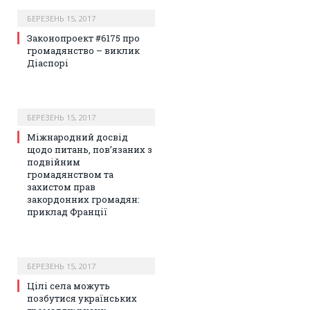
БЕРЕЗЕНЬ 15, 2017
Законопроект #6175 про
громадянство – виклик
Діаспорі
БЕРЕЗЕНЬ 15, 2017
Mіжнародний досвід
щодо питань, пов’язаних з
подвійним
громадянством та
захистом прав
закордонних громадян:
приклад Франції
БЕРЕЗЕНЬ 15, 2017
Цілі села можуть
позбутися українських