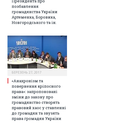
Президента про
позбавлення
громадянства України
Артеменка, Боровика,
Новгородського та ін.
БЕРЕЗЕНЬ 27, 2017
«Анахронізм та
повернення кріпосного
права»: запропоновані
зміни до закону про
громадянство створять
правовий хаос у ставленні
до громадян та звузять
права громадян України