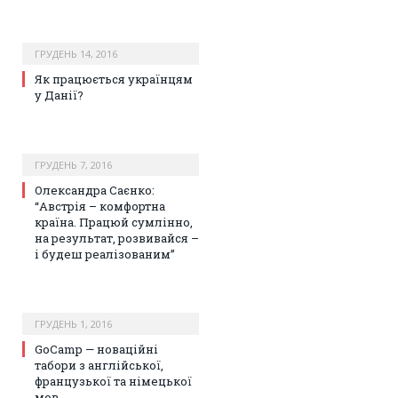
ГРУДЕНЬ 14, 2016
Як працюється українцям
у Данії?
ГРУДЕНЬ 7, 2016
Олександра Саєнко:
“Австрія – комфортна
країна. Працюй сумлінно,
на результат, розвивайся –
і будеш реалізованим”
ГРУДЕНЬ 1, 2016
GoCamp — новаційні
табори з англійської,
французької та німецької
мов