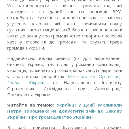
Усі законопроекти з питань громадянства, які
знаходяться на даний час на розгляді ВРУ,
потребують суттєвого доопрацювання з метою
усунення недоліків, які здатні спричинити появу
суттєвих загроз національній безпеці, запропоновані
зміни до закону про громадянство створять правовий
хаос у ставленні до громадян та звузять права
громадян України.
Надзвичайно великі ризики (як для національної
безпеки України, так і для утримання консолідації
українців, які живуть у різних країнах світу) підкреслені
у аналітичних розробках
Міжнародної Організації
Глобал Юкрейн
та Національного Інституту
Стратегічних Досліджень при Адміністрації
Президента України.
Читайте за темою:
Українці у Данії закликали
Петра Порошенка не допустити змін до Закону
України «Про громадянство України»
В разі прийняття будь-якого із поданих