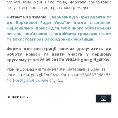
глобальному рівні. Саме тому, держава зобов’язана
піклуватись про захист прав своїх громадян.
Читайте за темою:
Звернення до Президента та
до Верховної Ради України щодо створення
Національної Комісії для публічного обговорення
питань, пов’язаних з подвійним громадянством
та захистом прав закордонних українців
Форма для реєстрації охочих долучитись до
роботи комісії та взяти участь у першому
круглому столі 26.05.2017 в УНІАНі: goo.gl/lg6FXw.
Різні інформаційні та аналітичні матеріали зібрані за
посиланням: goo.gl/Epn9Kw. Контакти: +380687968455
/
office@global-ukraine.org
.
GU
ПОДІЛИТИСЬ
Emai
Twitter
Facebook
Google+
Pinterest
LinkedIn
Tumblr