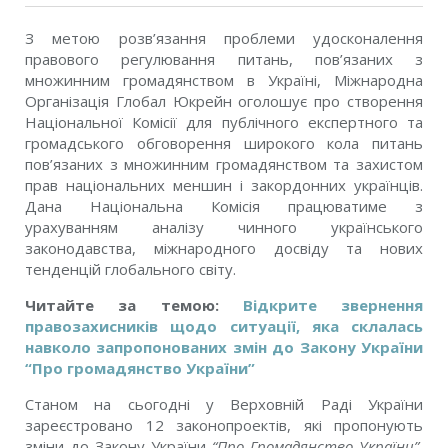
З метою розв’язання проблеми удосконалення
правового регулювання питань, пов’язаних з
множинним громадянством в Україні, Міжнародна
Організація Глобал Юкрейн оголошує про створення
Національної Комісії для публічного експертного та
громадського обговорення широкого кола питань
пов’язаних з множинним громадянством та захистом
прав національних меншин i закордонних українців.
Дана Національна Комісія працюватиме з
урахуванням аналізу чинного українського
законодавства, міжнародного досвіду та нових
тенденцій глобального світу.
Читайте за темою:
Відкрите звернення
правозахисників щодо ситуації, яка склалась
навколо запропонованих змін до Закону України
“Про громадянство України”
Станом на сьогодні у Верховній Раді України
зареєстровано 12 законопроектів, які пропонують
зміни до Закону України
“Про Громадянство України”.