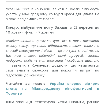
Українки Оксана Кононець та Уляна Пчолкіна візьмуть
участь у Міжнародному конкурсі краси для дівчат на
візках, повідомляє
Ua Modna.
Конкурс відбуватиметься у Варшаві з 28 вересня до
10 жовтня, фінал – 7 жовтня.
«
Найголовніше в цьому конкурсі все ж таки показати
всьому світу, що наша відмінність полягає тільки в
способі пересування і візок — це по суті «наші ноги».
Що нам також підвладні різні професії, спорт,
подорожі, радість материнства і особисте щастя
»,
— зазначила Кононець, додаючи, що намагається
сама знайти спонсорів для покриття витрат по
підготовці до конкурсу.
Читайте за темою
: Україна вперше відкриє
стенд на Міжнародному кінофестивалі в
Торонто
Інша учасниця, телеведуча Уляна Пчолкіна, раніше