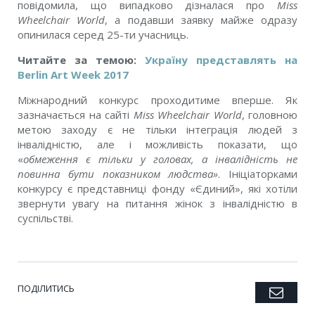
повідомила, що випадково дізналася про
Miss
Wheelchair World
, а подавши заявку майже одразу
опинилася серед 25-ти учасниць.
Читайте за темою:
Україну представлять на
Berlin Art Week 2017
Міжнародний конкурс проходитиме вперше. Як
зазначається на сайті
Miss Wheelchair World
, головною
метою заходу є не тільки інтеграція людей з
інвалідністю, але і можливість показати, що
«
обмеження є тільки у головах, а інвалідність не
повинна бути показником людства»
. Ініціаторками
конкурсу є представниці фонду «Єдиний», які хотіли
звернути увагу на питання жінок з інвалідністю в
суспільстві.
ПОДІЛИТИСЬ
Emai
Twitter
Facebook
Google+
Pinterest
LinkedIn
Tumblr