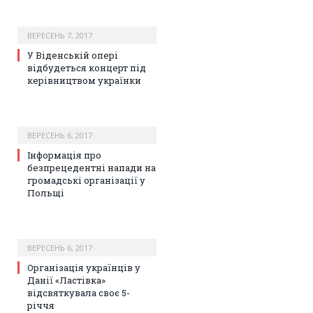
ВЕРЕСЕНЬ 7, 2017
У Віденській опері
відбудеться концерт під
керівництвом українки
ВЕРЕСЕНЬ 6, 2017
Інформація про
безпрецедентні напади на
громадські організації у
Польщі
ВЕРЕСЕНЬ 6, 2017
Організація українців у
Данії «Ластівка»
відсвяткувала своє 5-
річчя