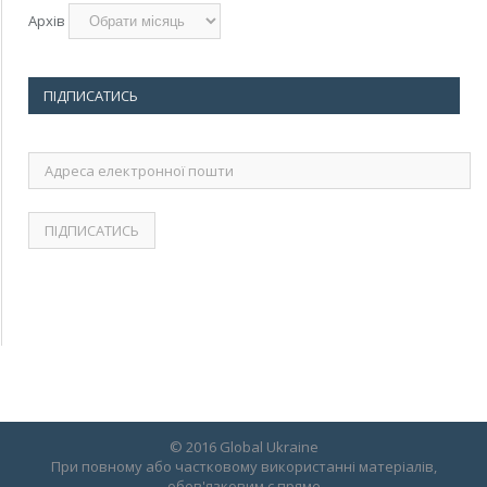
Архів
ПІДПИСАТИСЬ
Адреса
електронної
пошти
© 2016 Global Ukraine
При повному або частковому використанні матеріалів,
обов'язковим є пряме