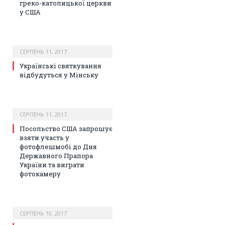
греко-католицької церкви
у США
СЕРПЕНЬ 11, 2017
Українські святкування
відбудуться у Мінську
СЕРПЕНЬ 11, 2017
Посольство США запрошує
взяти участь у
фотофлешмобі до Дня
Державного Прапора
України та виграти
фотокамеру
СЕРПЕНЬ 10, 2017