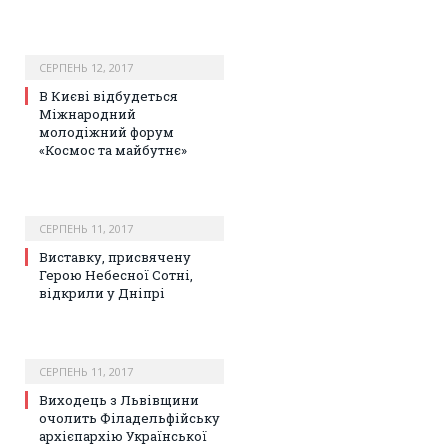
СЕРПЕНЬ 12, 2017
В Києві відбудеться
Міжнародний
молодіжний форум
«Космос та майбутнє»
СЕРПЕНЬ 11, 2017
Виставку, присвячену
Герою Небесної Сотні,
відкрили у Дніпрі
СЕРПЕНЬ 11, 2017
Виходець з Львівщини
очолить Філадельфійську
архієпархію Української