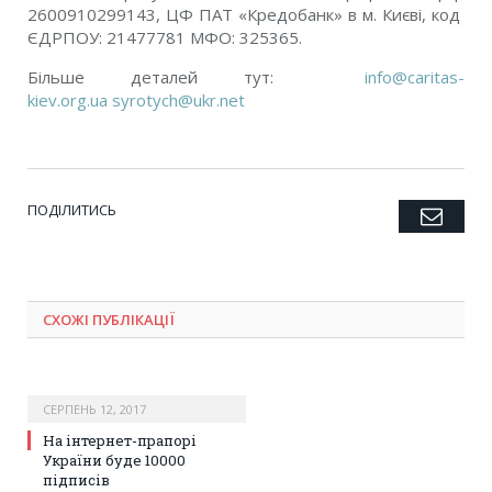
2600910299143, ЦФ ПАТ «Кредобанк» в м. Києві, код
ЄДРПОУ: 21477781 МФО: 325365.
Більше деталей тут:
info@caritas-
kiev.org.ua
syrotych@ukr.net
ПОДІЛИТИСЬ
Emai
Twitter
Facebook
Google+
Pinterest
LinkedIn
Tumblr
СХОЖІ ПУБЛІКАЦІЇ
СЕРПЕНЬ 12, 2017
На інтернет-прапорі
України буде 10000
підписів