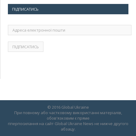
ПІДПИСАТИСЬ
Адреса
електронної
пошти
© 2016 Global Ukraine
При повному або частковому використанні матеріалів,
обов'язковим є пряме
гіперпосилання на сайт Global Ukraine News не нижче другого
абзацу.