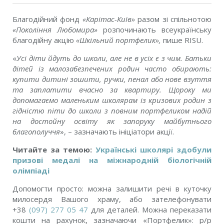
Благодійний фонд
«Карітас-Київ»
разом зі спільнотою
«Покоління Любомира»
розпочинають всеукраїнську
благодійну акцію
«Шкільний портфелик»,
пише RISU.
«
Усі діти йдуть до школи, але не в усіх є з чим. Батьки
дітей із малозабезпечених родин часто обирають:
купити дитині зошити, ручки, пенал або нове взуття
та заплатити вчасно за квартиру. Щороку ми
допомагаємо маленьким школярам із кризових родин з
гідністю піти до школи з повним портфеликом надій
на достойну освіту як запоруку майбутнього
благополуччя
», – зазначають ініціатори акції.
Читайте за темою:
Українські школярі здобули
призові медалі на міжнародній біологічній
олімпіаді
Допомогти просто: можна залишити речі в куточку
милосердя Вашого храму, або зателефонувати
+38
(097) 277 05 47
для деталей. Можна переказати
кошти на рахунок, зазначаючи «Портфелик»: р/р