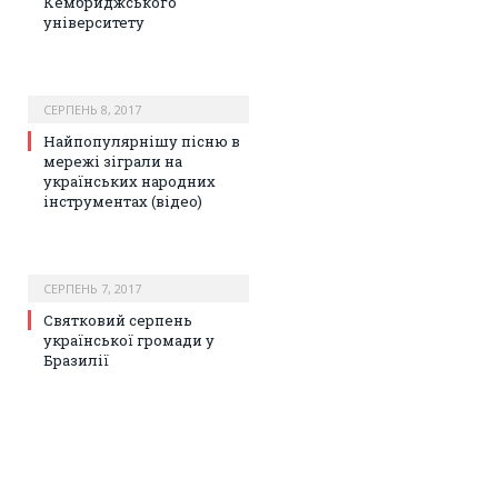
Кембриджського
університету
СЕРПЕНЬ 8, 2017
Найпопулярнішу пісню в
мережі зіграли на
українських народних
інструментах (відео)
СЕРПЕНЬ 7, 2017
Святковий серпень
української громади у
Бразилії