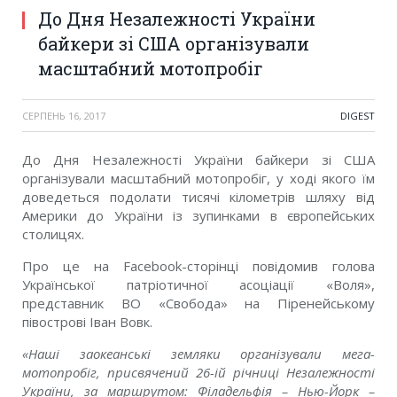
До Дня Незалежності України
байкери зі США організували
масштабний мотопробіг
СЕРПЕНЬ 16, 2017
DIGEST
До Дня Незалежності України байкери зі США
організували масштабний мотопробіг, у ході якого їм
доведеться подолати тисячі кілометрів шляху від
Америки до України із зупинками в європейських
столицях.
Про це на Facebook-сторінці повідомив голова
Української патріотичної асоціації «Воля»,
представник ВО «Свобода» на Піренейському
півострові Іван Вовк.
«Наші заокеанські земляки організували мега-
мотопробіг, присвячений 26-ій річниці Незалежності
України, за маршрутом: Філадельфія – Нью-Йорк –