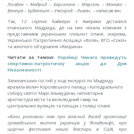
Лісабон – Мадрид – Барселона – Марсель – Монако –
Венеція – Будапешт – Ужгород – Львів»,
– написав він.
Так, 12 серпня байкери з Америки дісталися
іспанського Мадрида, де на них чекала компанія з
представників українських спільнот Іспанії, зокрема,
Української Патріотичної Асоціації «Воля», ВГО «Сокіл»
та жіночого об’єднання «Яворина».
Читати за темою:
Українці Чикаго проведуть
спортивно-патріотичну акцію до Дня
Незалежності
Заокеанських гостей у ході екскурсії по Мадриду
вразила велич Королівського палацу і Катедрального
собору святої Марії Альмудени, неповторна
архітектура міста та велелюдний гамір на
центральних вулицях та площах столиці Іспанії.
«Вони розповіли нам про власний досвід організації
громадського життя українців у Філадельфії, про
щорічні фестивалі нашої діаспори в США, про