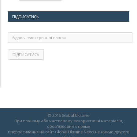
ПІДПИСАТИСЬ
Адреса
електронної
пошти
© 2016 Global Ukraine
При повному або частковому використанні матеріалів,
обов'язковим є пряме
гіперпосилання на сайт Global Ukraine News не нижче другого