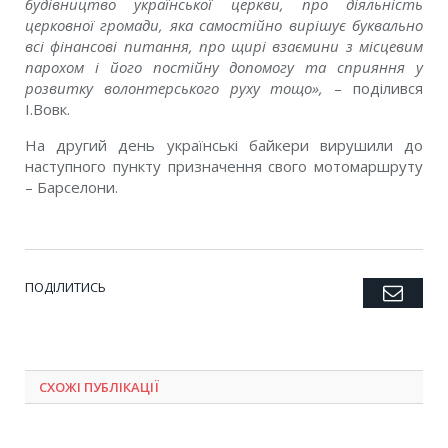
будівництво української церкви, про діяльність
церковної громади, яка самостійно вирішує буквально
всі фінансові питання, про щирі взаємини з місцевим
парохом і його постійну допомогу та сприяння у
розвитку волонтерського руху тощо»,
– поділився
І.Вовк.
На другий день українські байкери вирушили до
наступного пункту призначення свого мотомаршруту
– Барселони.
ПОДІЛИТИСЬ
Emai
Twitter
Facebook
Google+
Pinterest
LinkedIn
Tumblr
СХОЖІ ПУБЛІКАЦІЇ