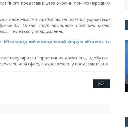
Постійного представництва України при міжнародних
ими технологіями представлені макети українських
«Циклон-4». Стенд став частиною постійно діючої
ері»,
– йдеться у повідомленні.
ся Міжнародний молодіжний форум «Космос та
име популяризації практичних досягнень, здобутків і
во-технічній сфері, підкреслюють у представництві.
Twitter
Facebook
Google+
Pinterest
LinkedIn
Tumblr
Email