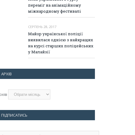
переміг на анімаційному
міжнародному фестивалі
СЕРПЕНЬ 28, 2017
Майор української поліції
виявилася однією з найкращих
на курсі старших поліцейських
у Малайзії
АРХІВ
рхів
ПІДПИСАТИСЬ
дреса