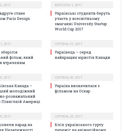
2, 2017
ВЕРЕСЕНЬ 1, 2017
 вдруге стане
Українські студенти беруть
ом Paris Design
участь у всесвітньому
змаганні University Startup
World Cup 2017
1, 2017
СЕРПЕНЬ 31, 2017
 зберігся
Українець – серед
ький фільм, який
найкращих юристів Канади
я втраченим
0, 2017
СЕРПЕНЬ 30, 2017
аїнська Канада –
Україна визначилася з
ьший молодіжний
фільмом на Оскар
но-розважальний
в Північній Америці
9, 2017
СЕРПЕНЬ 29, 2017
ровели парад на
Кліп українського гурту
ня Незалежності
переміг на анімаційному