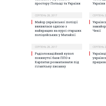
простору Польщі та України
України
СЕРПЕНЬ 28, 2017
СЕРПЕНЬ 2
Майор української поліції
Українс
виявилася однією з
замайор
найкращих на курсі старших
Чехії
поліцейських у Малайзії
СЕРПЕНЬ 28, 2017
СЕРПЕНЬ 2
Радіолокаційний купол
Українц
покинутої бази ППО в
українсь
Карпатах розмалювали під
працюва
гігантську писанку