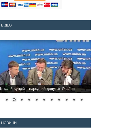
ВІДЕО
Віталій Купрій – народний депутат України
НОВИНИ