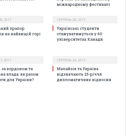
міжнародному фестивалі
8, 2017
СЕРПЕНЬ 28, 2017
ький прапор
Українські студенти
ів на найвищій горі
стажуватимуться у 60
університетах Канади
7, 2017
СЕРПЕНЬ 26, 2017
і за кордоном та
Малайзія та Україна
ка влада: як разом
відзначають 25-річчя
ти для України?
дипломатичних відносин