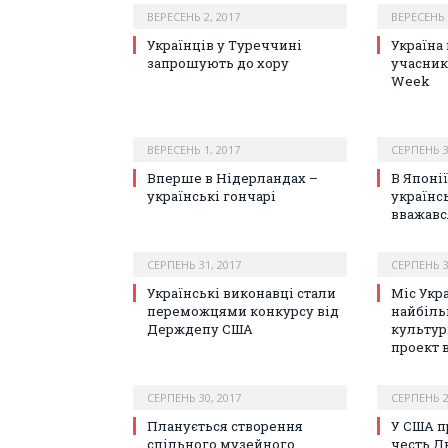
ВЕРЕСЕНЬ 2, 2017
ВЕРЕСЕНЬ 
Українців у Туреччині
Україна
запрошують до хору
учасник
Week
ВЕРЕСЕНЬ 1, 2017
СЕРПЕНЬ 3
Вперше в Нідерландах –
В Японії
українські гончарі
українс
вважавс
СЕРПЕНЬ 31, 2017
СЕРПЕНЬ 3
Українські виконавці стали
Міс Укр
переможцями конкурсу від
найбіл
Держдепу США
культур
проект 
СЕРПЕНЬ 30, 2017
СЕРПЕНЬ 2
Планується створення
У США п
спільного музейного
честь Д