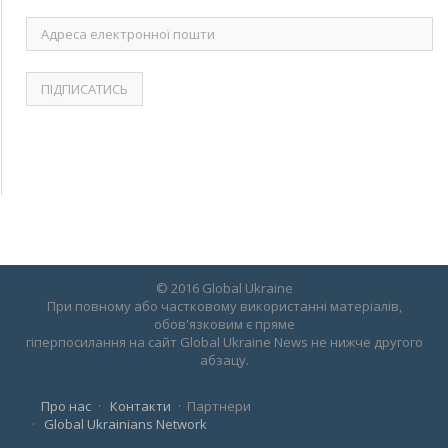
Адреса
електронної
пошти
© 2016 Global Ukraine
При повному або частковому використанні матеріалів,
обов'язковим є пряме
гіперпосилання на сайт Global Ukraine News не нижче другого
абзацу.
Про нас
Контакти
Партнери
Global Ukrainians Network