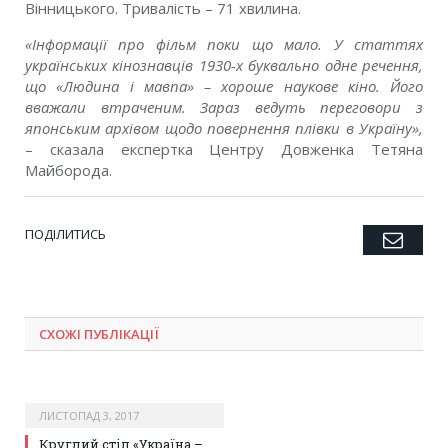
Вінницького. Тривалість – 71 хвилина.
«Інформації про фільм поки що мало. У статтях
українських кінознавців 1930-х буквально одне речення,
що «Людина і мавпа» – хороше наукове кіно. Його
вважали втраченим. Зараз ведуть переговори з
японським архівом щодо повернення плівки в Україну»,
– сказала експертка Центру Довженка Тетяна
Майборода.
ПОДІЛИТИСЬ
Emai
Twitter
Facebook
Google+
Pinterest
LinkedIn
Tumblr
СХОЖІ ПУБЛІКАЦІЇ
ЛИСТОПАД 3, 2017
Круглий стіл «Україна –