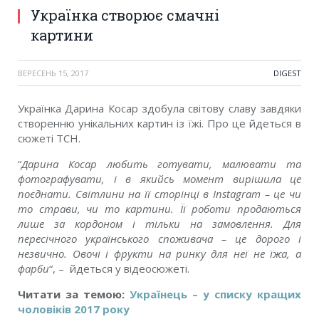
Українка створює смачні
картини
ВЕРЕСЕНЬ 15, 2017
DIGEST
Українка Дарина Косар здобула світову славу завдяки
створенню унікальних картин із їжі. Про це йдеться в
сюжеті ТСН.
“
Дарина Косар любить готувати, малювати та
фотографувати, і в якийсь момент вирішила це
поєднати. Світлини на її сторінці в Instagram – це чи
то страви, чи то картини. Її роботи продаються
лише за кордоном і тільки на замовлення. Для
пересічного українського споживача – це дорого і
незвично. Овочі і фрукти на ринку для неї не їжа, а
фарби
“, – йдеться у відеосюжеті.
Читати за темою:
Українець – у списку кращих
чоловіків 2017 року