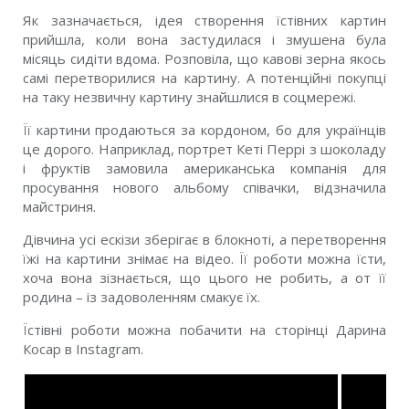
Як зазначається, ідея створення їстівних картин
прийшла, коли вона застудилася і змушена була
місяць сидіти вдома. Розповіла, що кавові зерна якось
самі перетворилися на картину. А потенційні покупці
на таку незвичну картину знайшлися в соцмережі.
Її картини продаються за кордоном, бо для українців
це дорого. Наприклад, портрет Кеті Перрі з шоколаду
і фруктів замовила американська компанія для
просування нового альбому співачки, відзначила
майстриня.
Дівчина усі ескізи зберігає в блокноті, а перетворення
їжі на картини знімає на відео. Її роботи можна їсти,
хоча вона зізнається, що цього не робить, а от її
родина – із задоволенням смакує їх.
Їстівні роботи можна побачити на сторінці Дарина
Косар в Instagram.