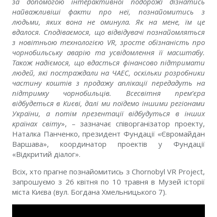
за допомогою інтерактивної подорожі дізнатись
найважливіші факти про неї, познайомитись з
людьми, яких вона не оминула. Як на мене, їм це
вдалося. Сподіваємося, що відвідувачі познайомляться
з новітньою технологією VR, зросте обізнаність про
чорнобильську аварію та усвідомлення її масштабу.
Також надіємося, що вдасться фінансово підтримати
людей, які постраждали на ЧАЕС, оскільки розробники
частину коштів з продажу аплікації передадуть на
підтримку чорнобильців. Всесвітня прем’єра
відбудеться в Києві, далі ми поїдемо іншими регіонами
України, а потім презентації відбудуться в інших
країнах світу
», – зазначає співорганізатор проекту,
Наталка Панченко, президент Фундації «Євромайдан
Варшава», координатор проектів у Фундації
«Відкритий діалог».
Всіх, хто прагне познайомитись з Chornobyl VR Project,
запрошуємо з 26 квітня по 10 травня в Музей історії
міста Києва (вул. Богдана Хмельницького 7).