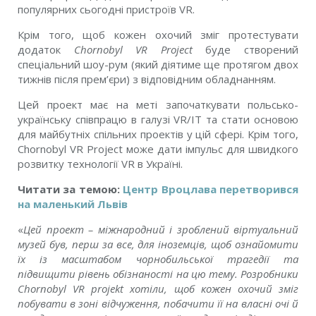
популярних сьогодні пристроїв VR.
Крім того, щоб кожен охочий зміг протестувати
додаток
Ch
o
rnobyl VR Project
буде створений
спеціальний шоу-рум (який діятиме ще протягом двох
тижнів після прем’єри) з відповідним обладнанням.
Цей проект має на меті започаткувати польсько-
українську співпрацю в галузі VR/IT та стати основою
для майбутніх спільних проектів у цій сфері. Крім того,
Chornobyl VR Project може дати імпульс для швидкого
розвитку технології VR в Україні.
Читати за темою:
Центр Вроцлава перетворився
на маленький Львів
«
Цей проект – міжнародний і зроблений віртуальний
музей був, перш за все, для іноземців, щоб ознайомити
їх із масштабом чорнобильської трагедії та
підвищити рівень обізнаності на цю тему. Розробники
Ch
o
rnobyl VR projekt хотіли, щоб кожен охочий зміг
побувати в зоні відчуження, побачити її на власні очі й