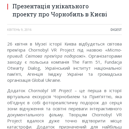
Презентація унікального
проекту про Чорнобиль в Києві
КВІТЕНЬ 9, 2016
DIGEST
26 квітня в Музеї історії Києва відбудеться світова
прем’єра Chornobyl VR Project під назвою «
Місто-
привид. Світова прем’єра подорожі
». Організаторами
заходу є польська компанія The Farm 51, Fundacja
Otwarty Dialog, Український інститут національної
пам’яті, Агенція Іміджу України та громадська
організація Global Ukraine.
Додаток
Ch
o
rnobyl VR Project
– це перша в історії
віртуальна екскурсія Чорнобилем та Прип’яттю, яка
об’єднує в собі фотореалістичну подорож до серця
зони відчуження та освітні переваги інтерактивного
документального фільму. Творцям Chornobyl VR
Project вдалося дуже точно відтворити місце
катастрофи. Додаток призначений для найбільш